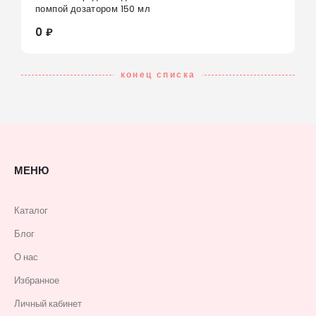
0
из 5
помпой дозатором 150 мл
0 ₽
конец списка
МЕНЮ
Каталог
Блог
О нас
Избранное
Личный кабинет