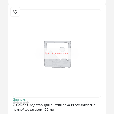
Нет в наличии
Для рук
Я Самая Средство для снятия лака Professional с
0
из 5
помпой дозатором 150 мл