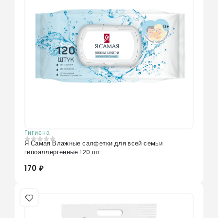
Гигиена
Я Самая Влажные салфетки для всей семьи
0
из 5
гипоаллергенные 120 шт
170 ₽