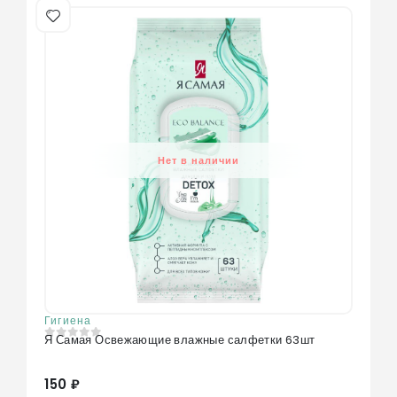
Нет в наличии
Гигиена
Я Самая Освежающие влажные салфетки 63шт
0
из 5
150 ₽