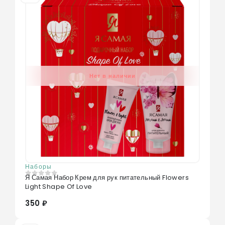
Нет в наличии
Наборы
Я Самая Набор Крем для рук питательный Flowers
0
из 5
Light Shape Of Love
350 ₽