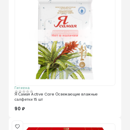
Нет в наличии
Гигиена
Я Самая Active Care Освежающие влажные
0
из 5
салфетки 15 шт
90 ₽