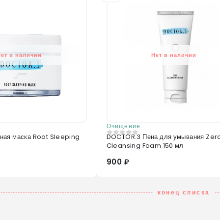
Нет в наличии
Нет в наличии
Очищение
ая маска Root Sleeping
DOCTOR.3 Пена для умывания Zer
0
из 5
Cleansing Foam 150 мл
900 ₽
конец списка