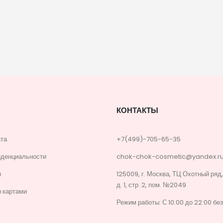
КОНТАКТЫ
ата
+7(499)-705-65-35
иденциальности
chok-chok-cosmetic@yandex.r
ы
125009, г. Москва, ТЦ Охотный ряд
д. 1, стр. 2, пом. №2049
 картами
Режим работы: С 10:00 до 22:00 бе