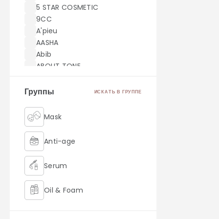
5 STAR COSMETIC
9CC
A'pieu
AASHA
Abib
ABOUT TONE
ACWELL
AEKYUNG
Группы
ИСКАТЬ В ГРУППЕ
AHC
AICHUN BEAUTY
Mask
Akei Derma
AMILL
Anti-age
amoreface
AMOREPACIFIC
Serum
AMUSE
Angel Key
Oil & Foam
Anjo
Anskin
Retinol
ANUA