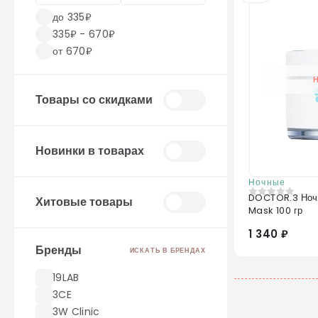
до 335₽
335₽ - 670₽
от 670₽
Товары со скидками
Новинки в товарах
Ночные
DOCTOR.3 Ночн
Хитовые товары
0
из 5
Mask 100 гр
1 340 ₽
Бренды
ИСКАТЬ В БРЕНДАХ
19LAB
3CE
3W Clinic