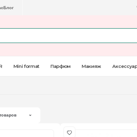
ас
Блог
R
Mini format
Парфюм
Макияж
Аксессуа
товаров