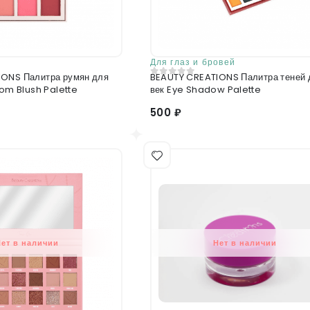
Для глаз и бровей
ONS Палитра румян для
BEAUTY CREATIONS Палитра теней 
0
из 5
лица Floral Bloom Blush Palette
век Eye Shadow Palette
500 ₽
Нет в наличии
Нет в наличии