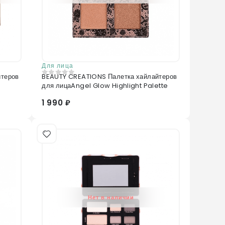
Для лица
йтеров
BEAUTY CREATIONS Палетка хайлайтеров
0
из 5
для лицаAngel Glow Highlight Palette
1 990 ₽
Нет в наличии