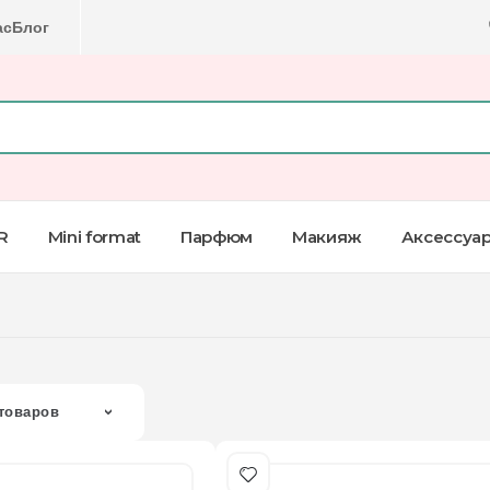
ас
Блог
R
Mini format
Парфюм
Макияж
Аксессуа
товаров