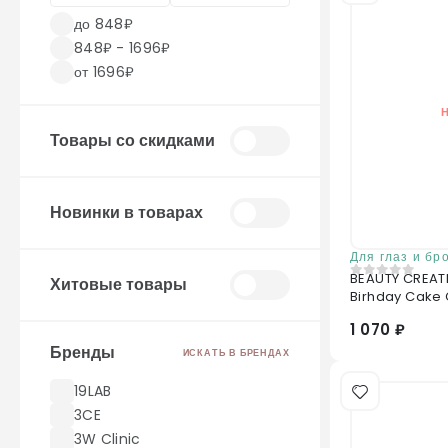
до 848₽
848₽ - 1696₽
от 1696₽
Товары со скидками
Новинки в товарах
Для глаз и бр
BEAUTY CREATI
Хитовые товары
0
из 5
Birhday Cake G
1 070 ₽
Бренды
ИСКАТЬ В БРЕНДАХ
19LAB
3CE
3W Clinic