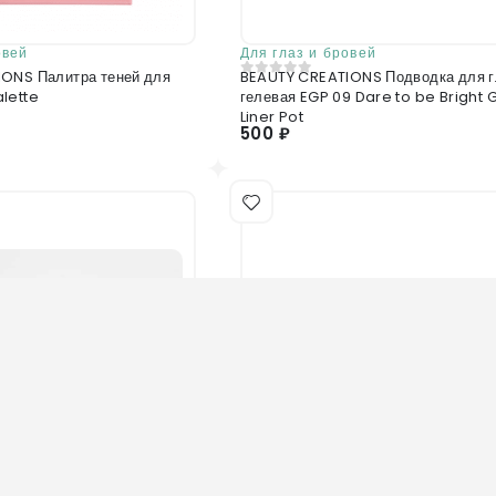
овей
Для глаз и бровей
ONS Палитра теней для
BEAUTY CREATIONS Подводка для г
0
из 5
lette
гелевая EGP 09 Dare to be Bright 
Liner Pot
500 ₽
Нет в наличии
Нет в наличии