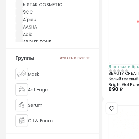
5 STAR COSMETIC
9CC
A'pieu
AASHA
Abib
ABOUT TONE
ACWELL
AEKYUNG
Группы
ИСКАТЬ В ГРУППЕ
AHC
Для глаз и бр
AICHUN BEAUTY
BEAUTY CREATI
Mask
0
из 5
белый гелевый
Akei Derma
Bright Gel Penc
AMILL
890 ₽
Anti-age
amoreface
AMOREPACIFIC
Serum
AMUSE
Angel Key
Oil & Foam
Anjo
Anskin
Retinol
ANUA