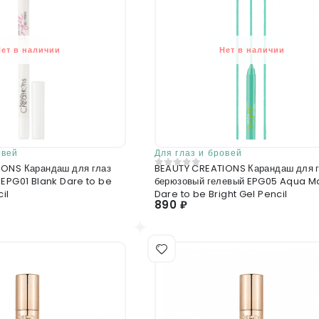
Нет в наличии
Нет в наличии
овей
Для глаз и бровей
ONS Карандаш для глаз
BEAUTY CREATIONS Карандаш для 
0
из 5
 EPG01 Blank Dare to be
берюзовый гелевый EPG05 Aqua M
il
Dare to be Bright Gel Pencil
890 ₽