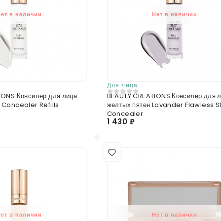
Нет в наличии
Нет в наличии
Для лица
ONS Консилер для лица
BEAUTY CREATIONS Консилер для л
0
из 5
Concealer Refills
желтых пятен Lavander Flawless S
Concealer
1 430 ₽
Нет в наличии
Нет в наличии