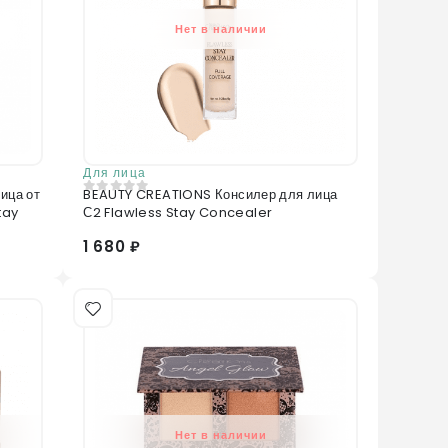
Нет в наличии
Для лица
ица от
BEAUTY CREATIONS Консилер для лица
0
из 5
tay
С2 Flawless Stay Concealer
1 680 ₽
Нет в наличии