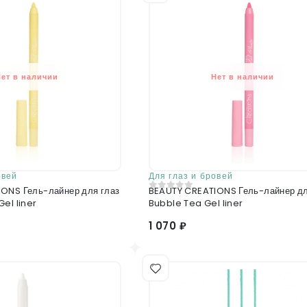
Нет в наличии
Нет в наличии
овей
Для глаз и бровей
ONS Гель-лайнер для глаз
BEAUTY CREATIONS Гель-лайнер дл
0
из 5
el liner
Bubble Tea Gel liner
1 070 ₽