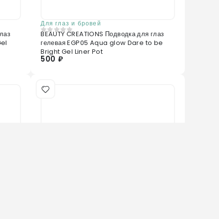
Для глаз и бровей
лаз
BEAUTY CREATIONS Подводка для глаз
0
из 5
Gel
гелевая EGP05 Aqua glow Dare to be
Bright Gel Liner Pot
500 ₽
Нет в наличии