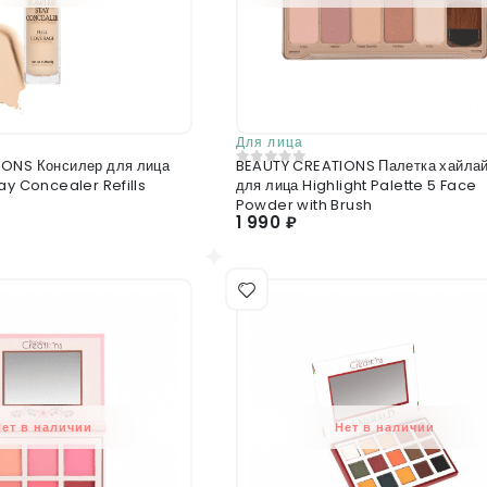
Для лица
ONS Консилер для лица
BEAUTY CREATIONS Палетка хайла
0
из 5
ay Concealer Refills
для лица Highlight Palette 5 Face
Powder with Brush
1 990 ₽
Нет в наличии
Нет в наличии