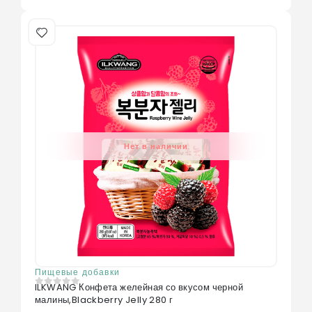
Нет в наличии
Пищевые добавки
ILKWANG Конфета желейная со вкусом черной
0
из 5
малины,Blackberry Jelly 280 г