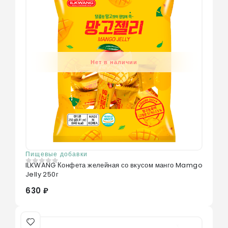
Нет в наличии
Пищевые добавки
ILKWANG Конфета желейная со вкусом манго Mamgo
0
из 5
Jelly 250г
630 ₽