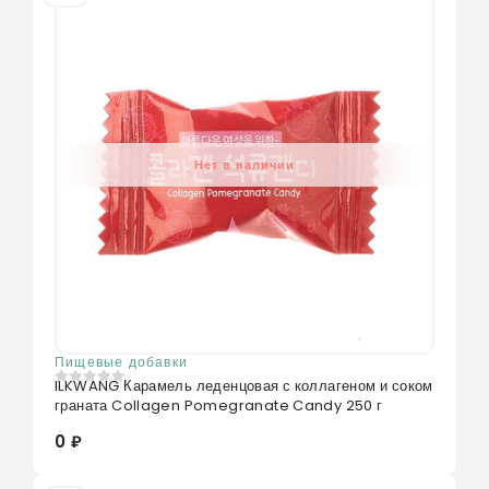
Нет в наличии
Пищевые добавки
ILKWANG Карамель леденцовая с коллагеном и соком
0
из 5
граната Collagen Pomegranate Candy 250 г
0 ₽