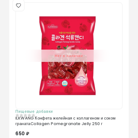
Нет в наличии
Пищевые добавки
ILKWANG Конфета желейная с коллагеном и соком
0
из 5
гранатаCollagen Pomegranate Jelly 250 г
650 ₽