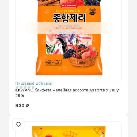
Нет в наличии
Пищевые добавки
ILKWANG Конфета желейная ассорти Assorted Jelly
0
из 5
280г
630 ₽