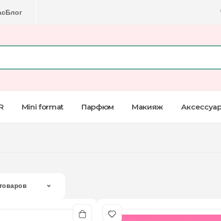
ас
Блог
R
Mini format
Парфюм
Макияж
Аксессуа
товаров