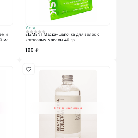
Уход
ем и
ELEMENT Маска-шапочка для волос с
0
из 5
00 мл
кокосовым маслом 40 гр
190 ₽
Нет в наличии