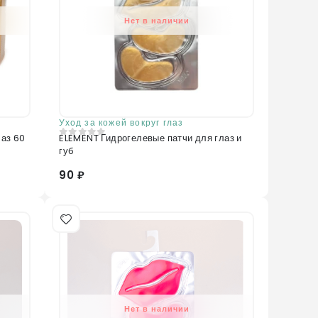
Нет в наличии
Уход за кожей вокруг глаз
лаз 60
ELEMENT Гидрогелевые патчи для глаз и
0
из 5
губ
90 ₽
Нет в наличии