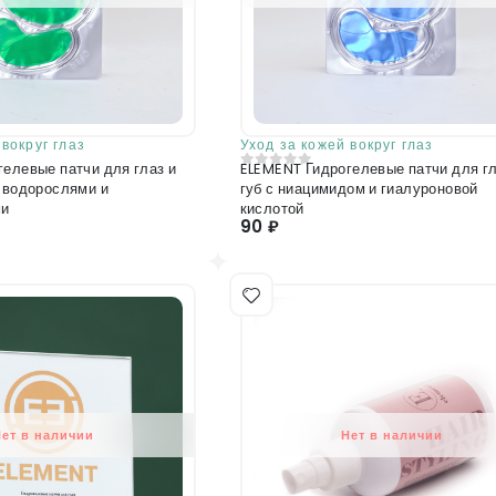
вокруг глаз
Уход за кожей вокруг глаз
елевые патчи для глаз и
ELEMENT Гидрогелевые патчи для гл
0
из 5
 водорослями и
губ с ниацимидом и гиалуроновой
ми
кислотой
90 ₽
Нет в наличии
Нет в наличии