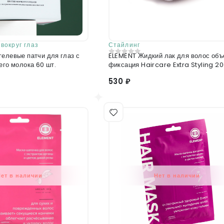
вокруг глаз
Стайлинг
елевые патчи для глаз с
ELEMENT Жидкий лак для волос объ
0
из 5
его молока 60 шт.
фиксация Haircare Extra Styling 2
530 ₽
Нет в наличии
Нет в наличии