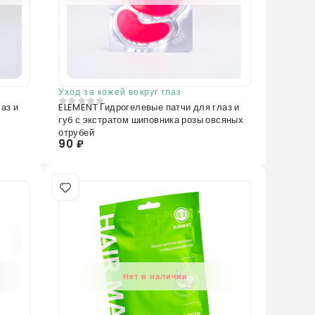
Уход за кожей вокруг глаз
аз и
ELEMENT Гидрогелевые патчи для глаз и
0
из 5
губ с экстратом шиповника розы овсяных
отрубей
90 ₽
Нет в наличии