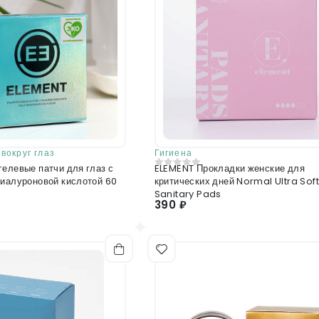
вокруг глаз
Гигиена
елевые патчи для глаз с
ELEMENT Прокладки женские для
0
из 5
гиалуроновой кислотой 60
критических дней Normal Ultra Soft
Sanitary Pads
390 ₽