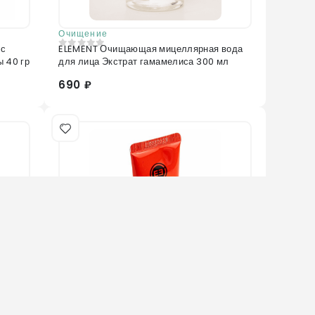
Очищение
 с
ELEMENT Очищающая мицеллярная вода
0
из 5
ы 40 гр
для лица Экстрат гамамелиса 300 мл
690 ₽
Нет в наличии