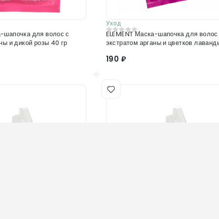
Уход
-шапочка для волос с
ELEMENT Маска-шапочка для волос
0
из 5
ны и дикой розы 40 гр
экстратом арганы и цветков лаванд
190 ₽
Нет в наличии
Нет в наличии