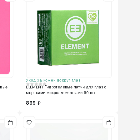
Уход за кожей вокруг глаз
евые
ELEMENT Гидрогелевые патчи для глаз с
0
из 5
морскими микроэлементами 60 шт.
899 ₽