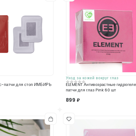
Уход за кожей вокруг глаз
ELEMENT Антивозрастные гидрогел
0
из 5
патчи для глаз Pink 60 шт
899 ₽