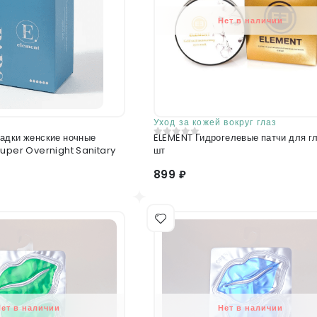
Нет в наличии
Уход за кожей вокруг глаз
адки женские ночные
ELEMENT Гидрогелевые патчи для г
0
из 5
Super Overnight Sanitary
шт
899 ₽
Нет в наличии
Нет в наличии