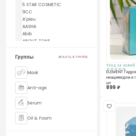
5 STAR COSMETIC
9CC
A'pieu
AASHA
Abib
ABOUT TONE
ACWELL
AEKYUNG
Группы
ИСКАТЬ В ГРУППЕ
AHC
Уход за кожей 
AICHUN BEAUTY
ELEMENT Гидрог
Mask
0
из 5
ниацимидом и 
Akei Derma
шт
AMILL
899 ₽
Anti-age
amoreface
AMOREPACIFIC
Serum
AMUSE
Angel Key
Oil & Foam
Anjo
Anskin
Retinol
ANUA