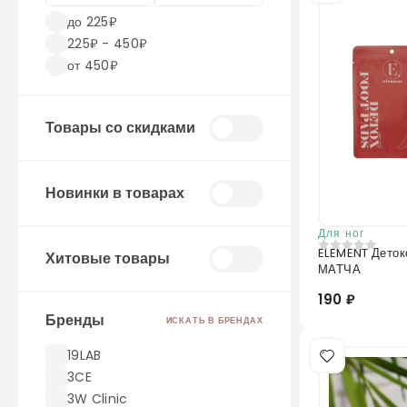
до 225₽
225₽ - 450₽
от 450₽
Товары со скидками
Новинки в товарах
Для ног
ELEMENT Детокс-патчи для стоп ИМБИРЬ
Хитовые товары
0
из 5
МАТЧА
190 ₽
Бренды
ИСКАТЬ В БРЕНДАХ
19LAB
3CE
3W Clinic