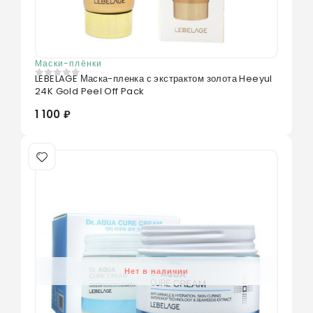
Маски-плёнки
LEBELAGE Маска-пленка с экстрактом золота Heeyul
0
из 5
24K Gold Peel Off Pack
1 100 ₽
Нет в наличии