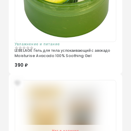
Увлажнение и питание
LEBELAGE Гель для тела успокаивающий с авокадо
0
из 5
Moisturise Avacado 100% Soothing Gel
390 ₽
Нет в наличии