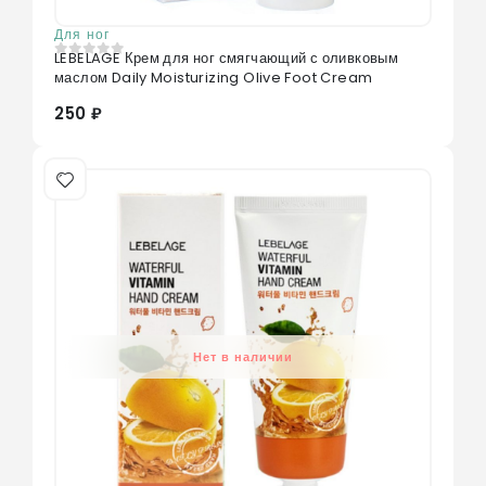
Для ног
LEBELAGE Крем для ног смягчающий с оливковым
0
из 5
маслом Daily Moisturizing Olive Foot Cream
250 ₽
Нет в наличии