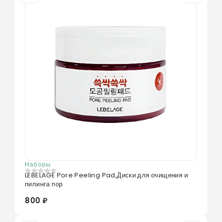
Наборы
LEBELAGE Pore Peeling Pad,Диски для очищения и
0
из 5
пилинга пор
800 ₽