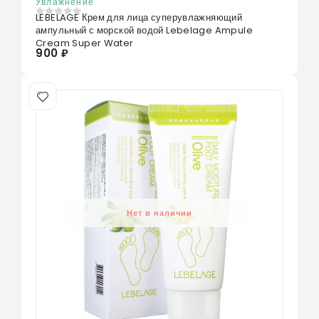
Увлажнение
LEBELAGE Крем для лица суперувлажняющий
0
из 5
ампульный с морской водой Lebelage Ampule
Cream Super Water
900 ₽
Нет в наличии