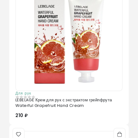
Для рук
LEBELAGE Крем для рук с экстрактом грейпфрута
0
из 5
Waterful Grapefruit Hand Cream
210 ₽