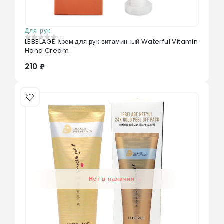
Для рук
LEBELAGE Крем для рук витаминный Waterful Vitamin
0
из 5
Hand Cream
210 ₽
Нет в наличии