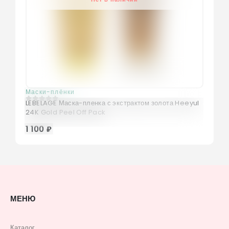
Маски-плёнки
LEBELAGE Маска-пленка с экстрактом золота Heeyul
0
из 5
24K Gold Peel Off Pack
1 100 ₽
МЕНЮ
Каталог