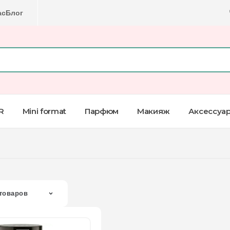
ас
Блог
R
Mini format
Парфюм
Макияж
Аксессуа
товаров