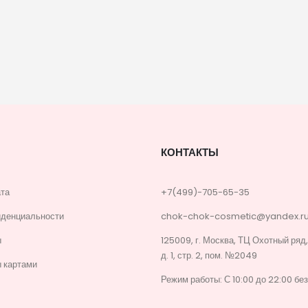
КОНТАКТЫ
ата
+7(499)-705-65-35
иденциальности
chok-chok-cosmetic@yandex.r
ы
125009, г. Москва, ТЦ Охотный ряд
д. 1, стр. 2, пом. №2049
 картами
Режим работы: С 10:00 до 22:00 бе