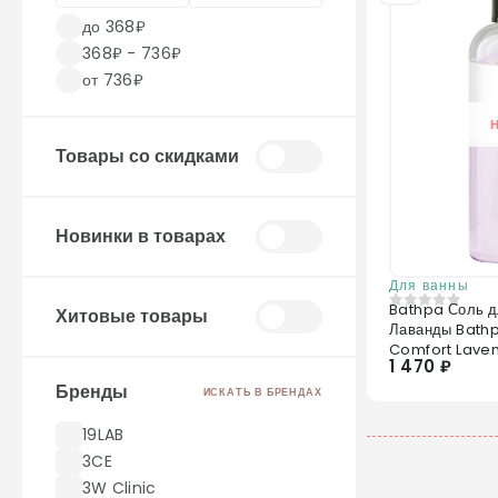
до 368₽
368₽ - 736₽
от 736₽
Товары со скидками
Новинки в товарах
Для ванны
Bathpa Соль д
Хитовые товары
0
из 5
Лаванды Bathp
Comfort Lave
1 470 ₽
Бренды
ИСКАТЬ В БРЕНДАХ
19LAB
3CE
3W Clinic