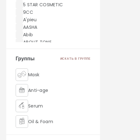
5 STAR COSMETIC
9CC
A'pieu
AASHA
Abib
ABOUT TONE
ACWELL
AEKYUNG
Группы
ИСКАТЬ В ГРУППЕ
AHC
AICHUN BEAUTY
Mask
Akei Derma
AMILL
Anti-age
amoreface
AMOREPACIFIC
Serum
AMUSE
Angel Key
Oil & Foam
Anjo
Anskin
Retinol
ANUA