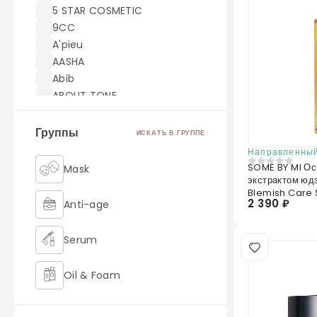
5 STAR COSMETIC
9CC
A'pieu
AASHA
Abib
ABOUT TONE
ACWELL
AEKYUNG
Группы
ИСКАТЬ В ГРУППЕ
AHC
Направленный
AICHUN BEAUTY
SOME BY MI Ос
Mask
0
из 5
экстрактом юдз
Akei Derma
Blemish Care
AMILL
2 390 ₽
Anti-age
amoreface
AMOREPACIFIC
Serum
AMUSE
Angel Key
Oil & Foam
Anjo
Anskin
Retinol
ANUA