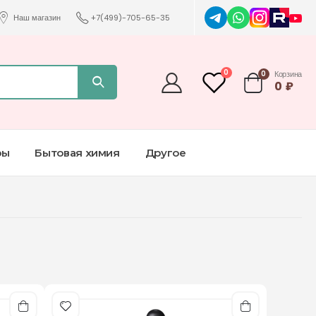
Наш магазин
+7(499)-705-65-35
0
0
Корзина
0
₽
ры
Бытовая химия
Другое