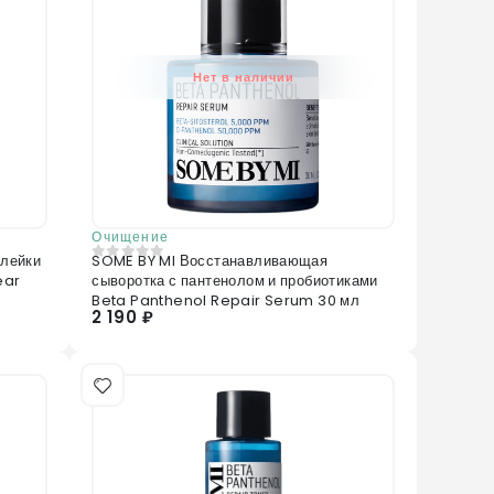
Нет в наличии
Очищение
клейки
SOME BY MI Восстанавливающая
0
из 5
ear
сыворотка с пантенолом и пробиотиками
Beta Panthenol Repair Serum 30 мл
2 190 ₽