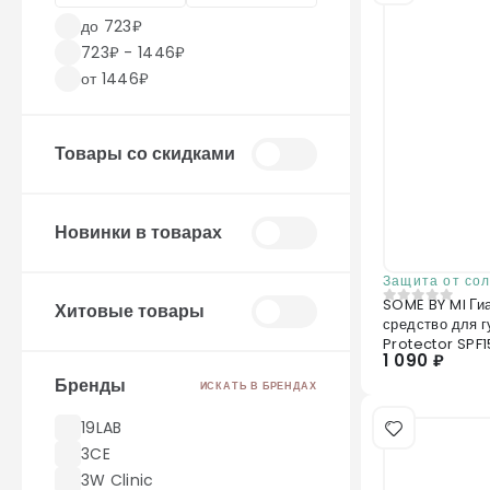
до 723₽
723₽ - 1446₽
от 1446₽
Товары со скидками
Новинки в товарах
Защита от со
SOME BY MI Ги
Хитовые товары
0
из 5
средство для г
Protector SPF1
1 090 ₽
Бренды
ИСКАТЬ В БРЕНДАХ
19LAB
3CE
3W Clinic