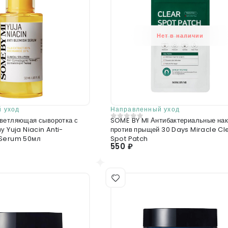
Нет в наличии
 уход
Направленный уход
ветляющая сыворотка с
SOME BY MI Антибактериальные на
0
из 5
у Yuja Niacin Anti-
против прыщей 30 Days Miracle Cl
 Serum 50мл
Spot Patch
550 ₽