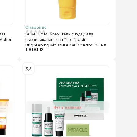
Очищение
лаз
SOME BY MI Крем-гель с юдзу для
0
из 5
Action
выравнивания тона Yuja Niacin
Brightening Moisture Gel Cream 100 мл
1 890 ₽
Нет в наличии