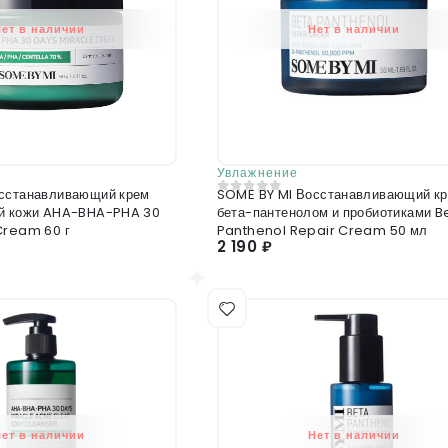
Нет в наличии
Нет в наличии
Увлажнение
сстанавливающий крем
SOME BY MI Восстанавливающий кр
0
из 5
ой кожи AHA-BHA-PHA 30
бета-пантенолом и пробиотиками B
Cream 60 г
Panthenol Repair Cream 50 мл
2 190 ₽
Нет в наличии
Нет в наличии