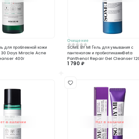
Очищение
ль для проблемной кожи
SOME BY MI Гель для умывания с
0
из 5
30 Days Miracle Acne
пантенолом и пробиотикамиBeta
eanser 400г
Panthenol Repair Gel Cleanser 12
1 790 ₽
Нет в наличии
Нет в наличии