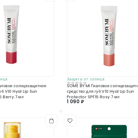
лнца
Защита от солнца
аловое солнцезащитное
SOME BY MI Гиаловое солнцезащит
0
из 5
уб V10 Hyal Lip Sun
средство для губ V10 Hyal Lip Sun
5 Berry 7 мл
Protector SPF15 Rosy 7 мл
1 090 ₽