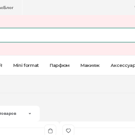
ас
Блог
R
Mini format
Парфюм
Макияж
Аксессуа
товаров