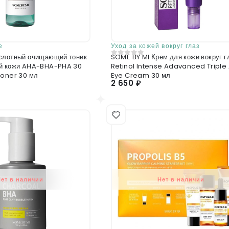
е
Уход за кожей вокруг глаз
слотный очищающий тоник
SOME BY MI Крем для кожи вокруг г
0
из 5
ой кожи AHA-BHA-PHA 30
Retinol Intense Adavanced Triple 
Toner 30 мл
Eye Cream 30 мл
2 650 ₽
Нет в наличии
Нет в наличии