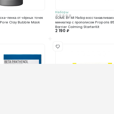
Наборы
ска-пенка от чёрных точек
SOME BY MI Набор восстанавлива
0
из 5
Pore Clay Bubble Mask
миниатюр с прополисом Propolis B
Barrier Calming StarterKit
2 190 ₽
Нет в наличии
Нет в наличии