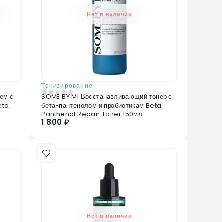
Нет в наличии
Тонизирование
ем с
SOME BY MI Восстанавливающий тонер с
0
из 5
eta
бета-пантенолом и пробиотикам Beta
Panthenol Repair Toner 150мл
1 800 ₽
Нет в наличии