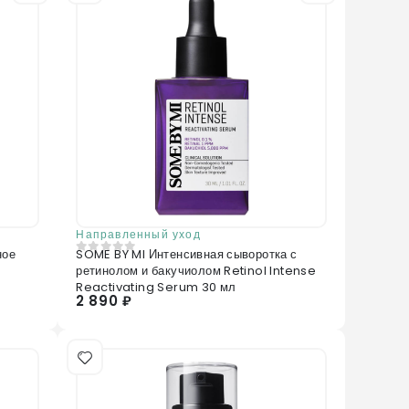
Направленный уход
ное
SOME BY MI Интенсивная сыворотка с
0
из 5
ретинолом и бакучиолом Retinol Intense
Reactivating Serum 30 мл
2 890 ₽