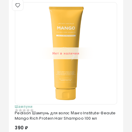
Нет в наличии
Шампуни
Pedison Шампунь для волос Манго Institute-Beaute
0
из 5
Mango Rich Protein Hair Shampoo 100 мл
390 ₽