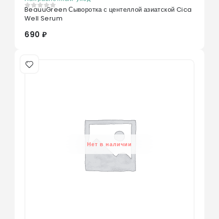
BeauuGreen Сыворотка с центеллой азиатской Cica
0
из 5
Well Serum
690 ₽
Нет в наличии