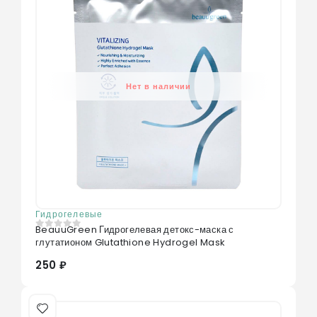
Нет в наличии
Гидрогелевые
BeauuGreen Гидрогелевая детокс-маска с
0
из 5
глутатионом Glutathione Hydrogel Mask
250 ₽