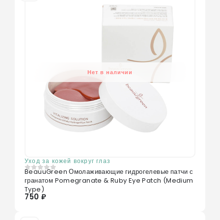
Нет в наличии
Уход за кожей вокруг глаз
BeauuGreen Омолаживающие гидрогелевые патчи с
0
из 5
гранатом Pomegranate & Ruby Eye Patch (Medium
Type)
750 ₽