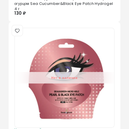
0
из 5
огурцом Sea Cucumber&Black Eye Patch Hydrogel
4 г
130 ₽
Нет в наличии