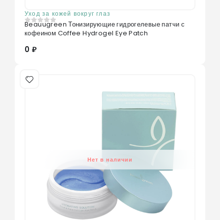
Уход за кожей вокруг глаз
Beauugreen Тонизирующие гидрогелевые патчи с
0
из 5
кофеином Coffee Hydrogel Eye Patch
0 ₽
Нет в наличии