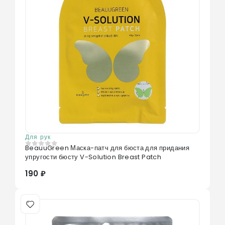
Для рук
BeauuGreen Маска-патч для бюста для придания
0
из 5
упругости бюсту V-Solution Breast Patch
190 ₽