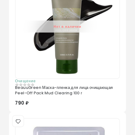
Нет в наличии
Очищение
BeauuGreen Маска-пленка для лица очищающая
0
из 5
Peel-Off Pack Mud Clearing 100 г
790 ₽