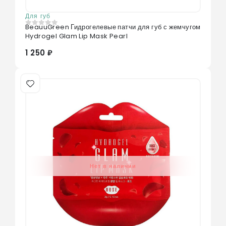
Для губ
BeauuGreen Гидрогелевые патчи для губ с жемчугом
0
из 5
Hydrogel Glam Lip Mask Pearl
1 250 ₽
Нет в наличии