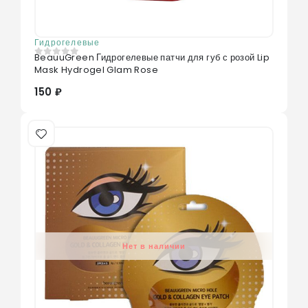
Гидрогелевые
BeauuGreen Гидрогелевые патчи для губ с розой Lip
0
из 5
Mask Hydrogel Glam Rose
150 ₽
Нет в наличии