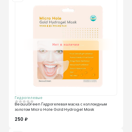
Нет в наличии
Гидрогелевые
BeauuGreen Гидрогелевая маска с коллоидным
0
из 5
золотом Micro Hole Gold Hydrogel Mask
250 ₽