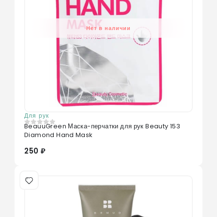
Нет в наличии
Для рук
BeauuGreen Маска-перчатки для рук Beauty 153
0
из 5
Diamond Hand Mask
250 ₽