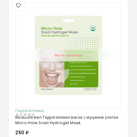
Нет в наличии
Гидрогелевые
BeauuGreen Гидрогелевая маска с муцином улитки
0
из 5
Micro Hole Snail Hydrogel Mask
250 ₽