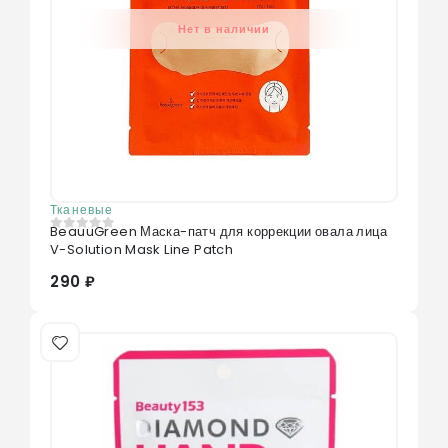
Нет в наличии
Тканевые
BeauuGreen Маска-патч для коррекции овала лица
0
из 5
V-Solution Mask Line Patch
290 ₽