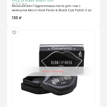
Уход за кожей вокруг глаз
BeauuGreen Гидрогелевые патчи для глаз с
0
из 5
жемчугом Micro Hole Pearl & Black Eye Patch 2 шт
130 ₽
Нет в наличии