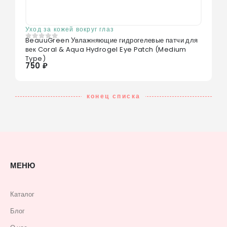
Уход за кожей вокруг глаз
BeauuGreen Увлажняющие гидрогелевые патчи для
0
из 5
век Coral & Aqua Hydrogel Eye Patch (Medium
Type)
750 ₽
конец списка
МЕНЮ
Каталог
Блог