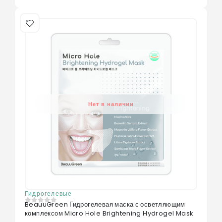
Нет в наличии
Гидрогелевые
BeauuGreen Гидрогелевая маска с осветляющим
0
из 5
комплексом Micro Hole Brightening Hydrogel Mask