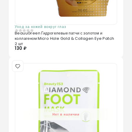
Уход за кожей вокруг глаз
BeauuGreen Гидрогелевые патчи с золотом и
0
из 5
коллагеном Micro Hole Gold & Collagen Eye Patch
2 шт
130 ₽
Нет в наличии