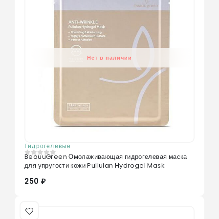
Нет в наличии
Гидрогелевые
BeauuGreen Омолаживающая гидрогелевая маска
0
из 5
для упругости кожи Pullulan Hydrogel Mask
250 ₽