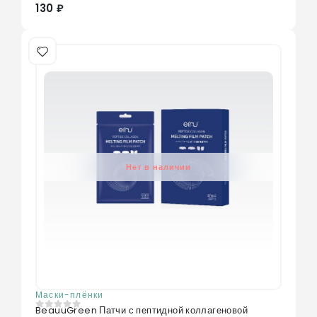
130 ₽
Нет в наличии
Маски-плёнки
BeauuGreen Патчи с пептидной коллагеновой
0
из 5