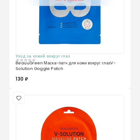
Уход за кожей вокруг глаз
BeauuGreen Маска-патч для кожи вокруг глазV-
0
из 5
Solution Goggle Patch
130 ₽