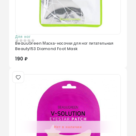
Для ног
BeauuGreen Маска-носочки для ног питательная
0
из 5
Beauty153 Diamond Foot Mask
190 ₽
Нет в наличии