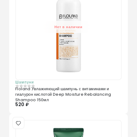
Нет в наличии
Шампуни
Floland Увлажняющий шампунь с витаминами и
0
из 5
гиалурон кислотой Deep Moisture Rebalancing
Shampoo 150мл
520 ₽