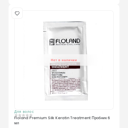
Нет в наличии
Для волос
Floland Premium Silk Keratin Treatment Пробник 6
0
из 5
мл