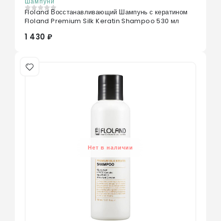
Шампуни
Floland Восстанавливающий Шампунь с кератином
0
из 5
Floland Premium Silk Keratin Shampoo 530 мл
1 430 ₽
Нет в наличии