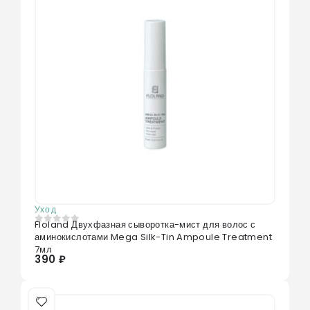
Уход
Floland Двухфазная сыворотка-мист для волос с
0
из 5
аминокислотами Mega Silk-Tin Ampoule Treatment
7мл
390 ₽