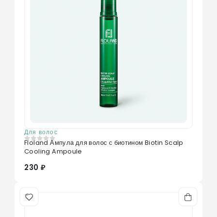
Для волос
Floland Ампула для волос с биотином Biotin Scalp
0
из 5
Cooling Ampoule
230 ₽