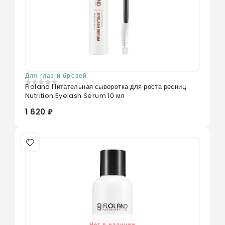
Для глаз и бровей
Floland Питательная сыворотка для роста ресниц
0
из 5
Nutrition Eyelash Serum 10 мл
1 620 ₽
Нет в наличии