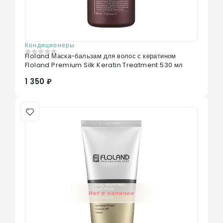
Кондиционеры
Floland Маска-бальзам для волос с кератином
0
из 5
Floland Premium Silk Keratin Treatment 530 мл
1 350 ₽
Нет в наличии