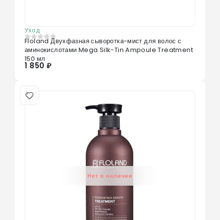
Уход
Floland Двухфазная сыворотка-мист для волос с
0
из 5
аминокислотами Mega Silk-Tin Ampoule Treatment
150 мл
1 850 ₽
Нет в наличии