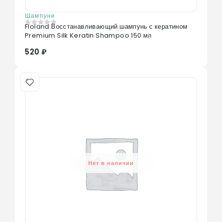
Шампуни
Floland Восстанавливающий шампунь с кератином
0
из 5
Premium Silk Keratin Shampoo 150 мл
520 ₽
Нет в наличии