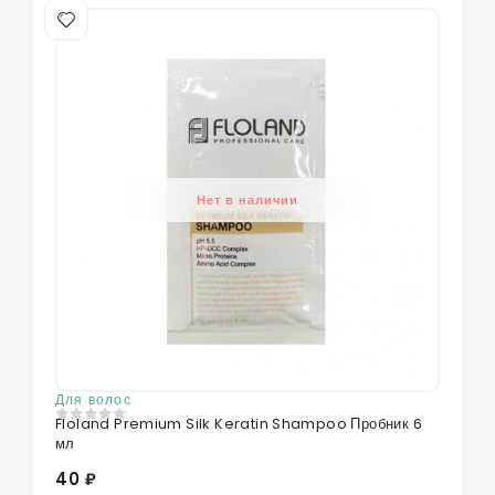
Нет в наличии
Для волос
Floland Premium Silk Keratin Shampoo Пробник 6
0
из 5
мл
40 ₽