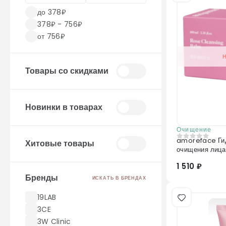
до 378₽
378₽ - 756₽
от 756₽
Товары со скидками
Новинки в товарах
Очищение
amoreface Ги
Хитовые товары
0
из 5
1 510 ₽
Бренды
ИСКАТЬ В БРЕНДАХ
19LAB
3CE
3W Clinic