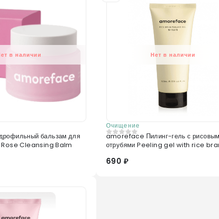
Нет в наличии
Нет в наличии
Очищение
дрофильный бальзам для
amoreface Пилинг-гель с рисовы
0
из 5
очищения лица Rose Cleansing Balm
отрубями Peeling gel with rice bra
690 ₽