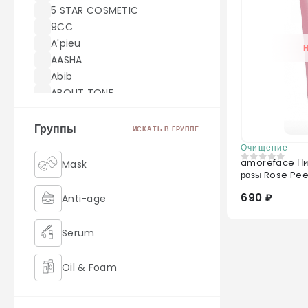
5 STAR COSMETIC
9CC
A'pieu
AASHA
Abib
ABOUT TONE
ACWELL
AEKYUNG
Группы
ИСКАТЬ В ГРУППЕ
AHC
Очищение
AICHUN BEAUTY
amoreface Пил
Mask
0
из 5
розы Rose Pee
Akei Derma
AMILL
690 ₽
Anti-age
amoreface
AMOREPACIFIC
Serum
AMUSE
Angel Key
Oil & Foam
Anjo
Anskin
Retinol
ANUA