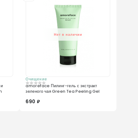
Нет в наличии
Очищение
ми
amoreface Пилинг-гель с экстракт
0
из 5
n
зеленого чая Green Tea Peeling Gel
690 ₽