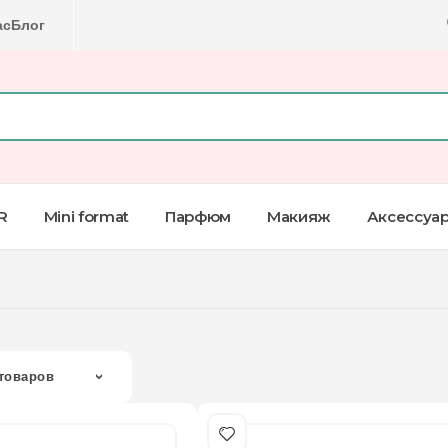
ас
Блог
R
Mini format
Парфюм
Макияж
Аксессуа
товаров