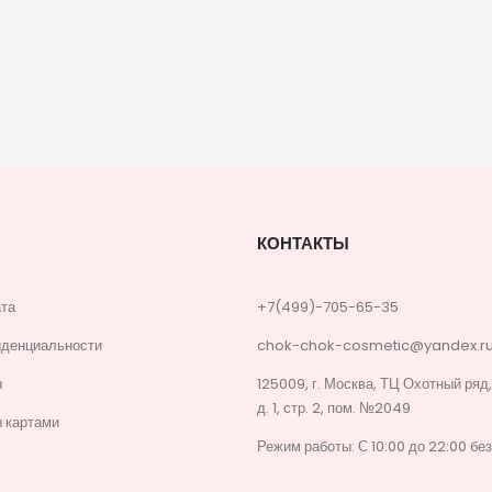
КОНТАКТЫ
ата
+7(499)-705-65-35
иденциальности
chok-chok-cosmetic@yandex.r
ы
125009, г. Москва, ТЦ Охотный ряд
д. 1, стр. 2, пом. №2049
 картами
Режим работы: С 10:00 до 22:00 бе