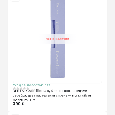
Нет в наличии
Уход за полостью рта
DENTAL CARE Щетка зубная c наночастицами
0
из 5
серебра, цвет пастельная сирень — nano silver
pectrum, 1шт
390 ₽