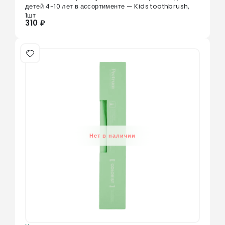
0
из 5
детей 4-10 лет в ассортименте — Kids toothbrush,
1шт
310 ₽
Нет в наличии