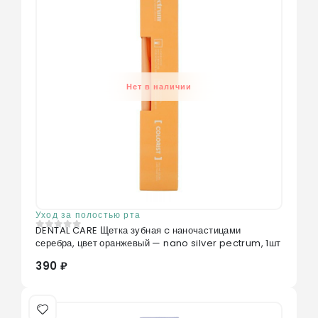
Нет в наличии
Уход за полостью рта
DENTAL CARE Щетка зубная c наночастицами
0
из 5
серебра, цвет оранжевый — nano silver pectrum, 1шт
390 ₽