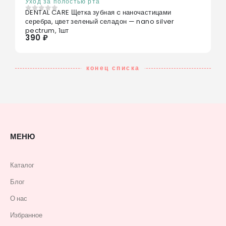
Уход за полостью рта
DENTAL CARE Щетка зубная c наночастицами
0
из 5
серебра, цвет зеленый селадон — nano silver
pectrum, 1шт
390 ₽
конец списка
МЕНЮ
Каталог
Блог
О нас
Избранное