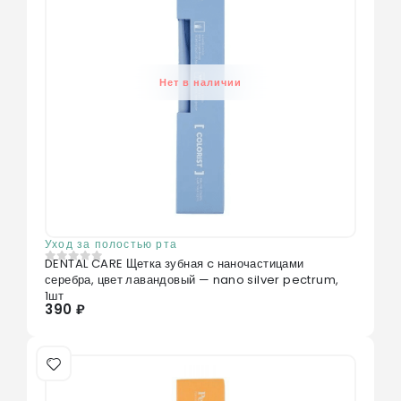
Нет в наличии
Уход за полостью рта
DENTAL CARE Щетка зубная c наночастицами
0
из 5
серебра, цвет лавандовый — nano silver pectrum,
1шт
390 ₽