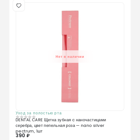
Нет в наличии
Уход за полостью рта
DENTAL CARE Щетка зубная c наночастицами
0
из 5
серебра, цвет пепельная роза — nano silver
pectrum, 1шт
390 ₽