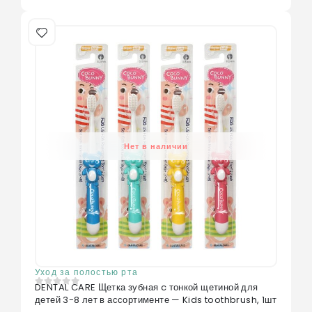
Нет в наличии
Уход за полостью рта
DENTAL CARE Щетка зубная c тонкой щетиной для
0
из 5
детей 3-8 лет в ассортименте — Kids toothbrush, 1шт