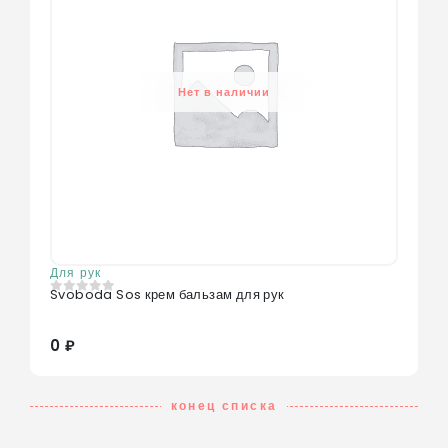
Нет в наличии
Для рук
Svoboda Sos крем бальзам для рук
0
из 5
0 ₽
конец списка