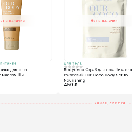
Нет в наличии
Нет в наличии
 питание
Для тела
очко для тела
Bodyence Скраб для тела Питател
0
из 5
с маслом Ши
кокосовый Our Coco Body Scrub
Nourishing
450 ₽
конец списка