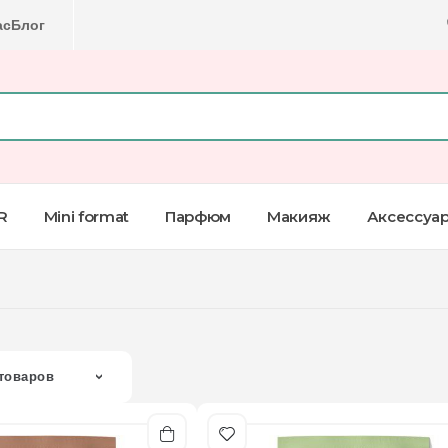
ас
Блог
R
Mini format
Парфюм
Макияж
Аксессуа
товаров