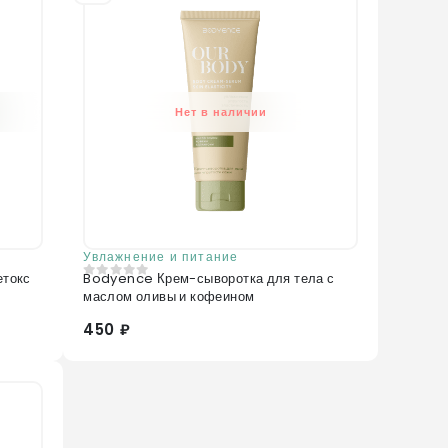
Нет в наличии
Увлажнение и питание
Bodyence Крем-сыворотка для тела с
0
из 5
маслом оливы и кофеином
450 ₽