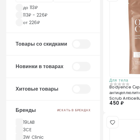
до 113₽
113₽ - 226₽
от 226₽
Товары со скидками
Новинки в товарах
Для тела
Bodyence Скр
Хитовые товары
0
из 5
антицеллюлит
Scrub Anticellu
450 ₽
Бренды
ИСКАТЬ В БРЕНДАХ
19LAB
3CE
3W Clinic