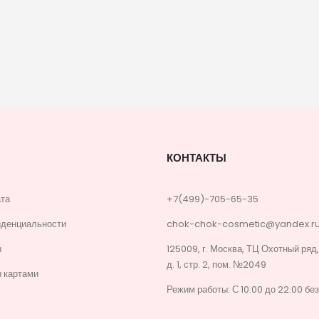
КОНТАКТЫ
ата
+7(499)-705-65-35
иденциальности
chok-chok-cosmetic@yandex.r
ы
125009, г. Москва, ТЦ Охотный ряд
д. 1, стр. 2, пом. №2049
 картами
Режим работы: С 10:00 до 22:00 бе