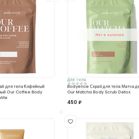
Нет в наличии
Для тела
аб для тела Кофейный
Bodyence Скраб для тела Матча детокс
0
из 5
ный Our Coffee Body
Our Matcha Body Scrub Detox
lite
450 ₽