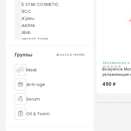
5 STAR COSMETIC
9CC
A'pieu
AASHA
Abib
ABOUT TONE
ACWELL
AEKYUNG
Группы
ИСКАТЬ В ГРУППЕ
AHC
Увлажнение и
AICHUN BEAUTY
Bodyence Мол
Mask
0
из 5
увлажняющее 
Akei Derma
AMILL
450 ₽
Anti-age
amoreface
AMOREPACIFIC
Serum
AMUSE
Angel Key
Oil & Foam
Anjo
Anskin
Retinol
ANUA