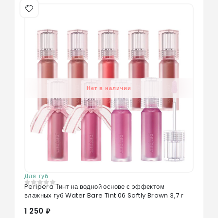
Нет в наличии
Для губ
Peripera Тинт на водной основе с эффектом
0
из 5
влажных губ Water Bare Tint 06 Softly Brown 3,7 г
1 250 ₽