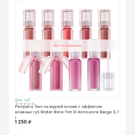
Нет в наличии
Для губ
Peripera Тинт на водной основе с эффектом
0
из 5
влажных губ Water Bare Tint 01 Announce Beige 3,7
г
1 250 ₽