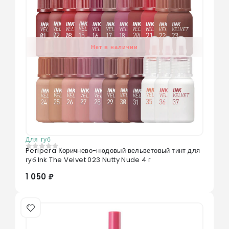
Нет в наличии
Для губ
Peripera Коричнево-нюдовый вельветовый тинт для
0
из 5
губ Ink The Velvet 023 Nutty Nude 4 г
1 050 ₽