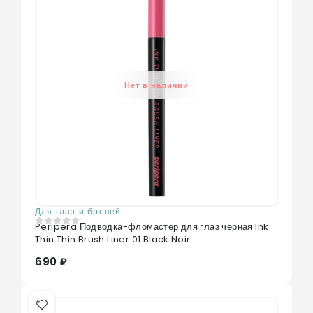
Нет в наличии
Для глаз и бровей
Peripera Подводка-фломастер для глаз черная Ink
0
из 5
Thin Thin Brush Liner 01 Black Noir
690 ₽