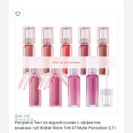
Нет в наличии
Для губ
Peripera Тинт на водной основе с эффектом
0
из 5
влажных губ Water Bare Tint 07 Mute Paradise 3,7 г