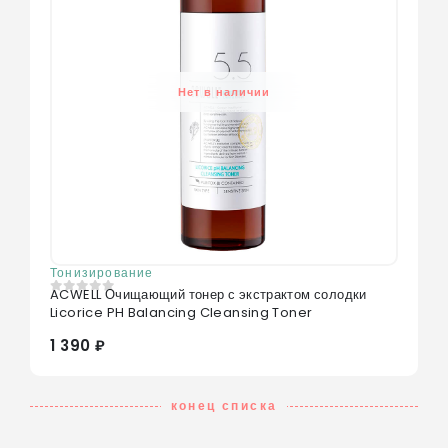
Нет в наличии
Тонизирование
ACWELL Очищающий тонер с экстрактом солодки
0
из 5
Licorice PH Balancing Cleansing Toner
1 390 ₽
конец списка