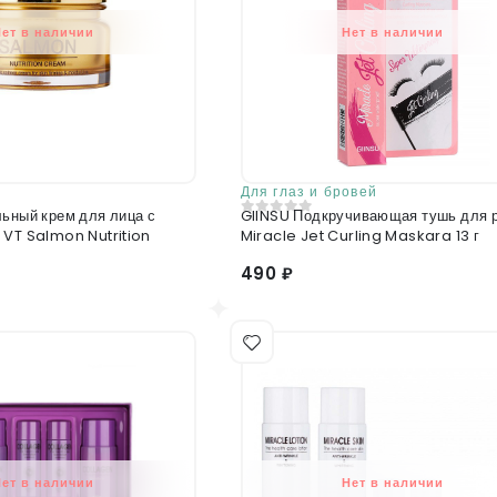
Нет в наличии
Нет в наличии
Для глаз и бровей
льный крем для лица с
GIINSU Подкручивающая тушь для 
0
из 5
 VT Salmon Nutrition
Miracle Jet Curling Maskara 13 г
490 ₽
Нет в наличии
Нет в наличии