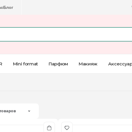
ас
Блог
R
Mini format
Парфюм
Макияж
Аксессуа
товаров