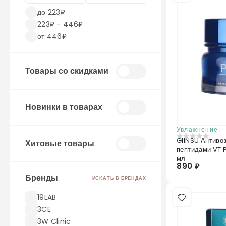
до 223₽
223₽ - 446₽
от 446₽
Товары со скидками
Новинки в товарах
Увлажнение
GIINSU Антивоз
Хитовые товары
0
из 5
пептидами VT 
мл
890 ₽
Бренды
ИСКАТЬ В БРЕНДАХ
19LAB
3CE
3W Clinic