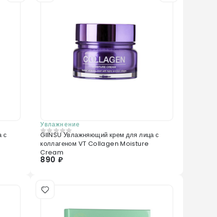
Увлажнение
 с
GIINSU Увлажняющий крем для лица с
0
из 5
коллагеном VT Collagen Moisture
Cream
890 ₽