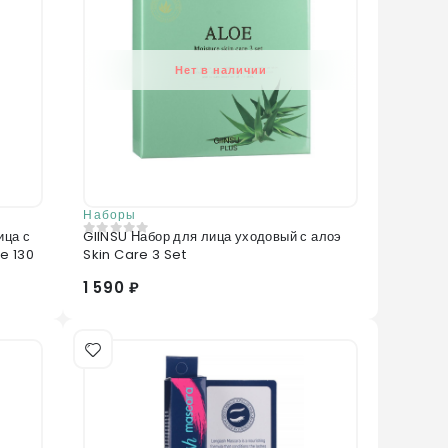
Нет в наличии
Наборы
ица с
GIINSU Набор для лица уходовый с алоэ
0
из 5
e 130
Skin Care 3 Set
1 590 ₽