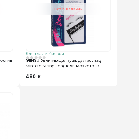
Нет в наличии
Для глаз и бровей
ресниц
GIINSU Удлиняющая тушь для ресниц
0
из 5
Miracle String Longlash Maskara 13 г
490 ₽