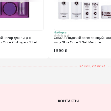
Наборы
й набор для лица с
GIINSU Уходовый осветляющий наб
0
из 5
in Care Collagen 3 Set
лица Skin Care 3 Set Miracle
1 590 ₽
конец списка
КОНТАКТЫ