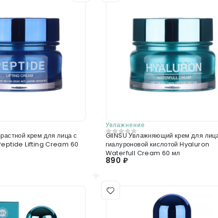
Увлажнение
растной крем для лица с
GIINSU Увлажняющий крем для лица
0
из 5
Peptide Lifting Cream 60
гиалуроновой кислотой Hyaluron
Waterfull Cream 60 мл
890 ₽