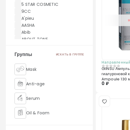
5 STAR COSMETIC
9CC
A'pieu
AASHA
Abib
ABOUT TONE
ACWELL
AEKYUNG
Группы
ИСКАТЬ В ГРУППЕ
AHC
Направленный
AICHUN BEAUTY
GIINSU Ампуль
Mask
0
из 5
гиалуроновой к
Akei Derma
Ampoule 130 
AMILL
0 ₽
Anti-age
amoreface
AMOREPACIFIC
Serum
AMUSE
Angel Key
Oil & Foam
Anjo
Anskin
Retinol
ANUA