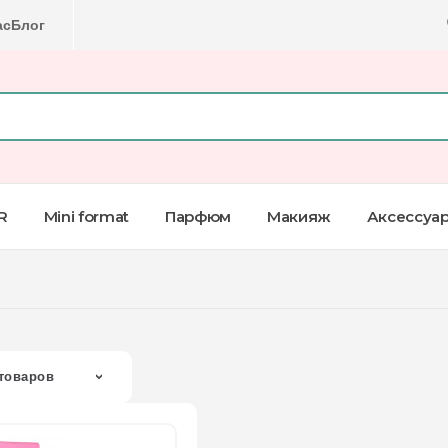
ас
Блог
R
Mini format
Парфюм
Макияж
Аксессуа
товаров