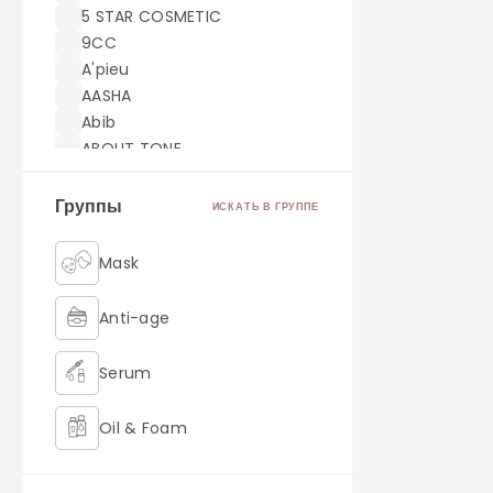
5 STAR COSMETIC
9CC
A'pieu
AASHA
Abib
ABOUT TONE
ACWELL
AEKYUNG
Группы
ИСКАТЬ В ГРУППЕ
AHC
AICHUN BEAUTY
Mask
Akei Derma
AMILL
Anti-age
amoreface
AMOREPACIFIC
Serum
AMUSE
Angel Key
Oil & Foam
Anjo
Anskin
Retinol
ANUA