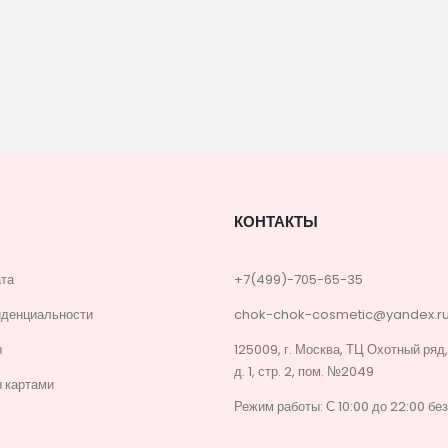
КОНТАКТЫ
ата
+7(499)-705-65-35
иденциальности
chok-chok-cosmetic@yandex.r
ы
125009, г. Москва, ТЦ Охотный ряд
д. 1, стр. 2, пом. №2049
 картами
Режим работы: С 10:00 до 22:00 бе