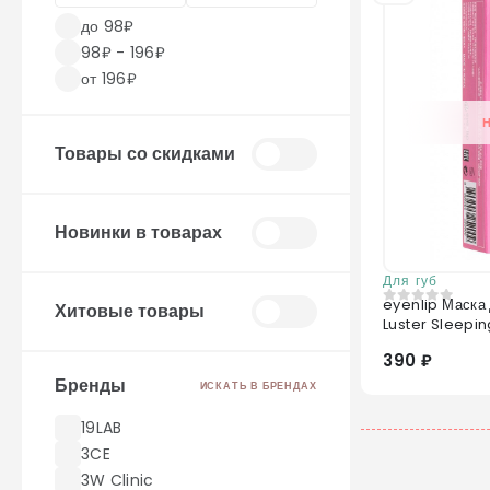
до 98₽
98₽ - 196₽
от 196₽
Товары со скидками
Новинки в товарах
Для губ
eyenlip Маска
Хитовые товары
0
из 5
Luster Sleepi
390 ₽
Бренды
ИСКАТЬ В БРЕНДАХ
19LAB
3CE
3W Clinic