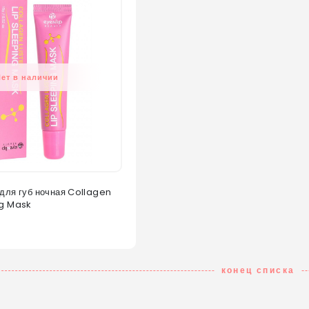
Нет в наличии
 для губ ночная Collagen
ng Mask
конец списка