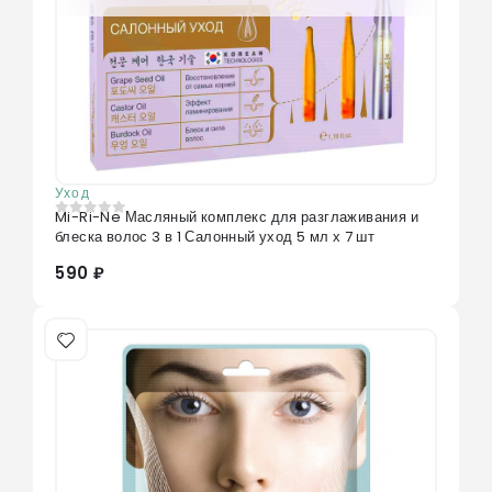
Уход
Mi-Ri-Ne Масляный комплекс для разглаживания и
0
из 5
блеска волос 3 в 1 Салонный уход 5 мл х 7 шт
590 ₽