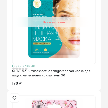
Нет в наличии
Гидрогелевые
Mi-Ri-Ne Антивозрастная гидрогелевая маска для
0
из 5
лица с лепеспками хризантемы 30 г
170 ₽