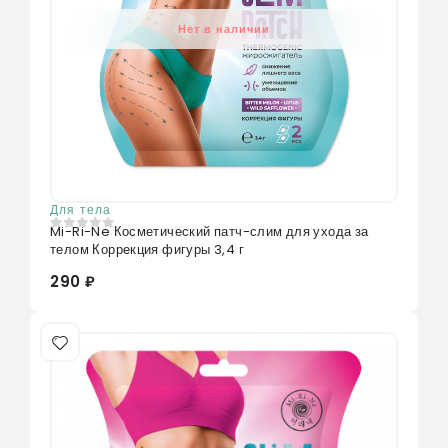
Нет в наличии
Для тела
Mi-Ri-Ne Косметический патч-слим для ухода за
0
из 5
телом Коррекция фигуры 3,4 г
290 ₽