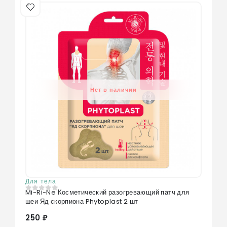
Нет в наличии
Для тела
Mi-Ri-Ne Косметический разогревающий патч для
0
из 5
шеи Яд скорпиона Phytoplast 2 шт
250 ₽