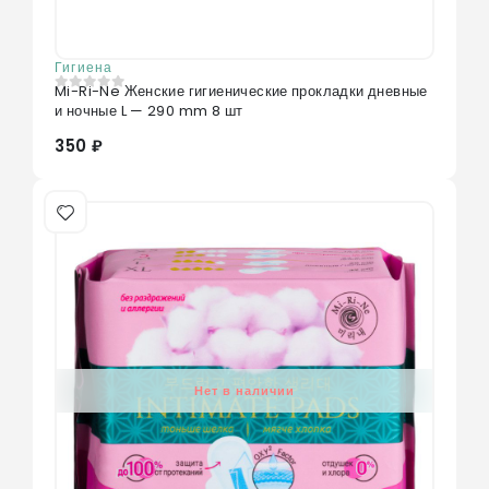
Гигиена
Mi-Ri-Ne Женские гигиенические прокладки дневные
0
из 5
и ночные L — 290 mm 8 шт
350 ₽
Нет в наличии