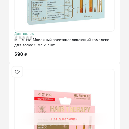
Для волос
Mi-Ri-Ne Масляный восстанавливающий комплекс
0
из 5
для волос 5 мл х 7 шт
590 ₽
Нет в наличии