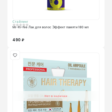
Стайлинг
Mi-Ri-Ne Лак для волос Эффект памяти 180 мл
0
из 5
490 ₽
Нет в наличии