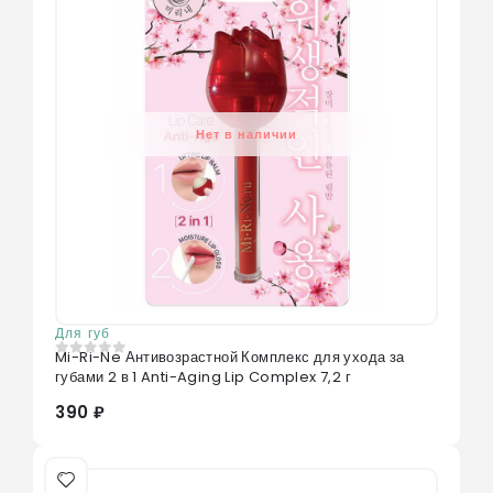
Нет в наличии
Для губ
Mi-Ri-Ne Антивозрастной Комплекс для ухода за
0
из 5
губами 2 в 1 Anti-Aging Lip Complex 7,2 г
390 ₽