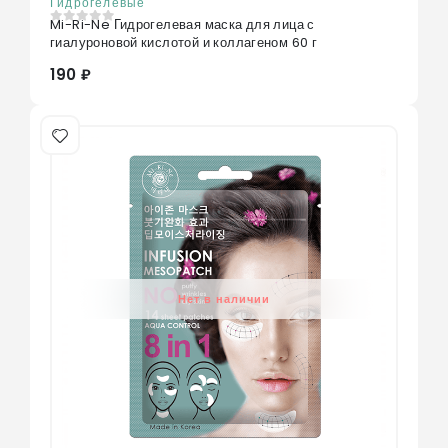
Гидрогелевые
Mi-Ri-Ne Гидрогелевая маска для лица с
0
из 5
гиалуроновой кислотой и коллагеном 60 г
190 ₽
Нет в наличии