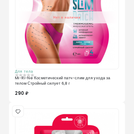
Нет в наличии
Для тела
Mi-Ri-Ne Косметический патч-слим для ухода за
0
из 5
телом Стройный силует 6,8 г
290 ₽