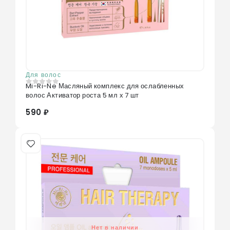
Для волос
Mi-Ri-Ne Масляный комплекс для ослабленных
0
из 5
волос Активатор роста 5 мл х 7 шт
590 ₽
Нет в наличии