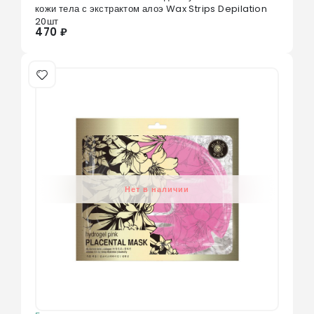
0
из 5
кожи тела с экстрактом алоэ Wax Strips Depilation
20шт
470 ₽
Нет в наличии