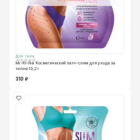
Для тела
Mi-Ri-Ne Косметический патч-слим для ухода за
0
из 5
телом 10,2 г
310 ₽