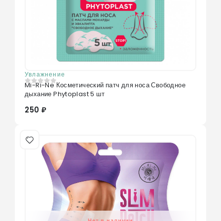
Увлажнение
Mi-Ri-Ne Косметический патч для носа Свободное
0
из 5
дыхание Phytoplast 5 шт
250 ₽
Нет в наличии