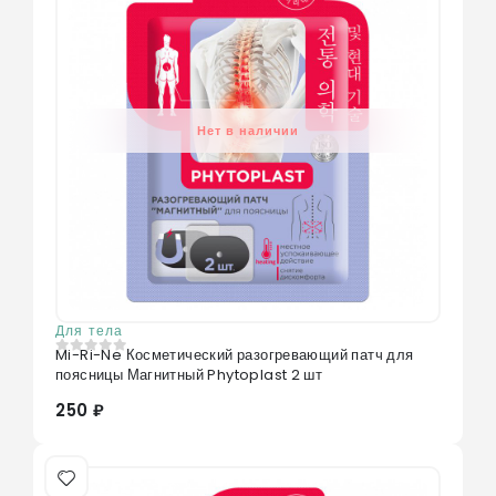
Нет в наличии
Для тела
Mi-Ri-Ne Косметический разогревающий патч для
0
из 5
поясницы Магнитный Phytoplast 2 шт
250 ₽