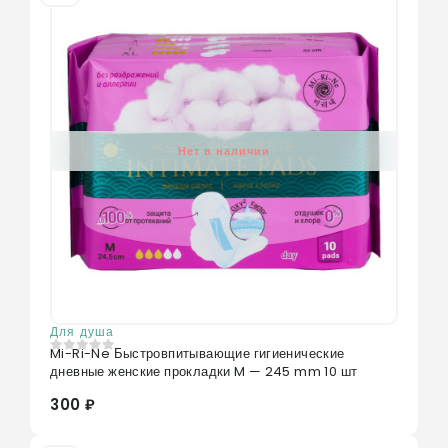
Нет в наличии
Для душа
Mi-Ri-Ne Быстровпитывающие гигиенические
0
из 5
дневные женские прокладки M — 245 mm 10 шт
300 ₽