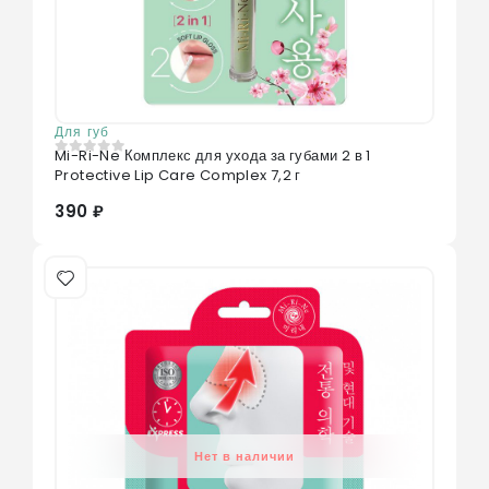
Для губ
Mi-Ri-Ne Комплекс для ухода за губами 2 в 1
0
из 5
Protective Lip Care Complex 7,2 г
390 ₽
Нет в наличии