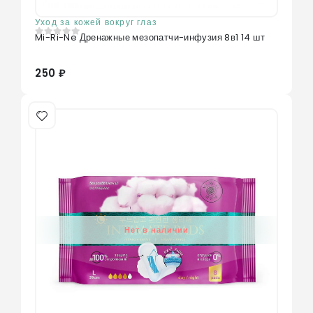
Уход за кожей вокруг глаз
Mi-Ri-Ne Дренажные мезопатчи-инфузия 8в1 14 шт
0
из 5
250 ₽
Нет в наличии