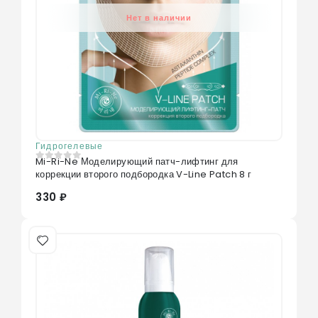
Нет в наличии
Гидрогелевые
Mi-Ri-Ne Моделирующий патч-лифтинг для
0
из 5
коррекции второго подбородка V-Line Patch 8 г
330 ₽