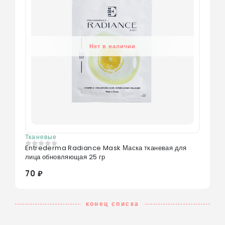
Нет в наличии
Тканевые
Entrederma Radiance Mask Маска тканевая для
0
из 5
лица обновляющая 25 гр
70 ₽
конец списка