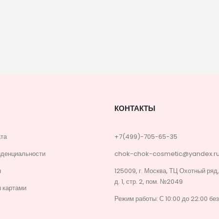
КОНТАКТЫ
ата
+7(499)-705-65-35
иденциальности
chok-chok-cosmetic@yandex.r
ы
125009, г. Москва, ТЦ Охотный ряд
д. 1, стр. 2, пом. №2049
 картами
Режим работы: С 10:00 до 22:00 бе