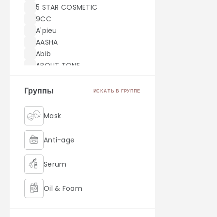
5 STAR COSMETIC
9CC
A'pieu
AASHA
Abib
ABOUT TONE
ACWELL
AEKYUNG
Группы
ИСКАТЬ В ГРУППЕ
AHC
AICHUN BEAUTY
Mask
Akei Derma
AMILL
Anti-age
amoreface
AMOREPACIFIC
Serum
AMUSE
Angel Key
Oil & Foam
Anjo
Anskin
Retinol
ANUA