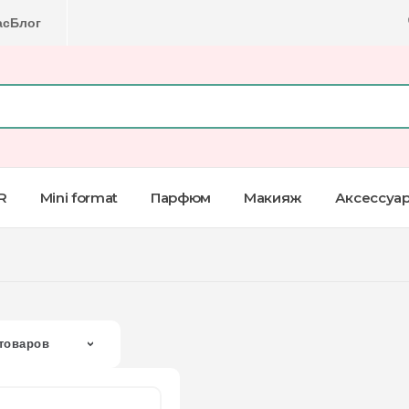
ас
Блог
R
Mini format
Парфюм
Макияж
Аксессуа
товаров