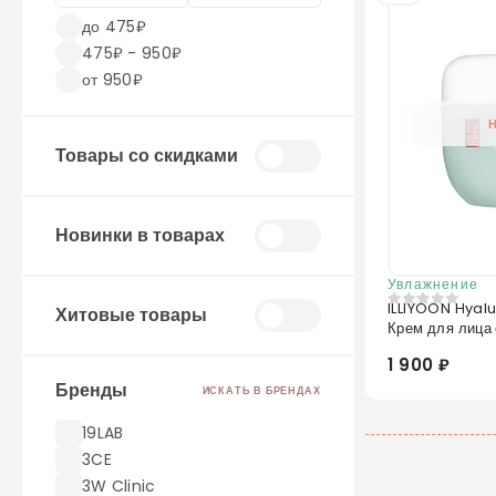
до 475₽
475₽ - 950₽
от 950₽
Товары со скидками
Новинки в товарах
Увлажнение
ILLIYOON Hyal
Хитовые товары
0
из 5
Крем для лица 
1 900 ₽
Бренды
ИСКАТЬ В БРЕНДАХ
19LAB
3CE
3W Clinic