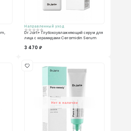
Направленный уход
am,
Dr.Jart+ Глубокоувлажняющий серум для
0
из 5
лица с керамидами Ceramidin Serum
3 470 ₽
Нет в наличии