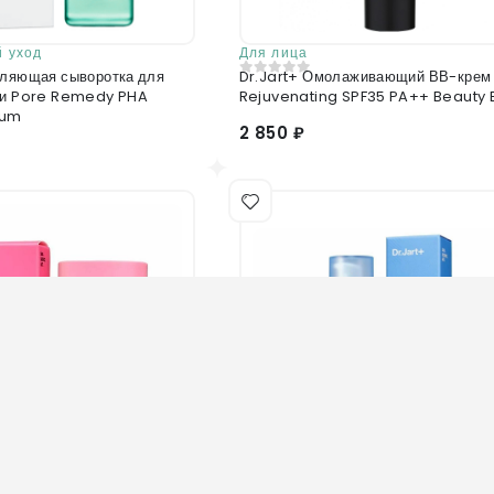
 уход
Для лица
вляющая сыворотка для
Dr.Jart+ Омолаживающий ВВ-крем
0
из 5
ми Pore Remedy PHA
Rejuvenating SPF35 PA++ Beauty
rum
2 850 ₽
Нет в наличии
Нет в наличии