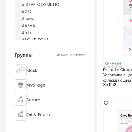
5 STAR COSMETIC
9CC
A'pieu
AASHA
Abib
ABOUT TONE
ACWELL
AEKYUNG
Группы
ИСКАТЬ В ГРУППЕ
AHC
Тканевые
AICHUN BEAUTY
Dr.Jart+ Cica
Mask
0
из 5
Успокаивающая
Akei Derma
охлаждающим д
AMILL
370 ₽
Anti-age
25гр
amoreface
AMOREPACIFIC
Serum
AMUSE
Angel Key
Oil & Foam
Anjo
Anskin
Retinol
ANUA