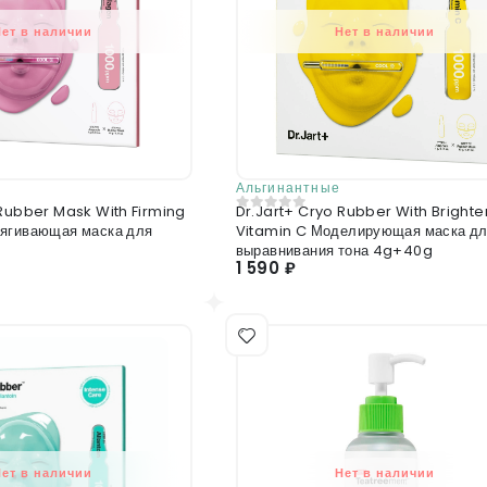
Нет в наличии
Нет в наличии
Альгинантные
 Rubber Mask With Firming
Dr.Jart+ Cryo Rubber With Brighte
0
из 5
ягивающая маска для
Vitamin C Моделирующая маска д
выравнивания тона 4g+40g
1 590 ₽
Нет в наличии
Нет в наличии