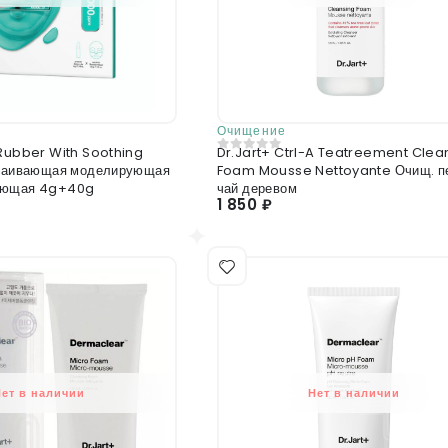
Очищение
 Rubber With Soothing
Dr.Jart+ Ctrl-A Teatreement Clea
0
из 5
окаивающая моделирующая
Foam Mousse Nettoyante Очищ. п
ающая 4g+40g
чай деревом
1 850 ₽
Нет в наличии
Нет в наличии