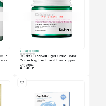
Нет в наличии
Увлажнение
le-in
Dr.Jart+ Cicapair Tiger Grass Color
0
из 5
маска
Correcting Treatment Крем-корректор
для лица
4 330 ₽