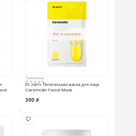
Нет в наличии
Тканевые
Dr.Jart+ Питательная маска для лица
0
из 5
sse
Ceramidin Facial Mask
300 ₽