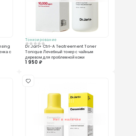
Тонизирование
nsing
Dr.Jart+ Ctrl-A Teatreement Toner
0
из 5
енка c
Tonique Лечебный тонер с чайным
деревом для проблемной кожи
1 950 ₽
Нет в наличии