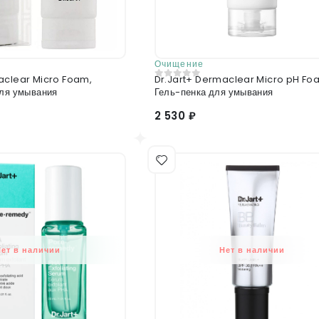
Очищение
aclear Micro Foam,
Dr.Jart+ Dermaclear Micro pH Fo
0
из 5
для умывания
Гель-пенка для умывания
2 530 ₽
Нет в наличии
Нет в наличии