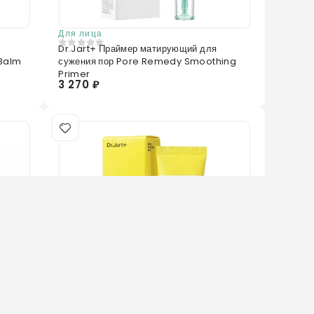
Для лица
Dr.Jart+ Праймер матирующий для
0
из 5
 Balm
сужения пор Pore Remedy Smoothing
Primer
3 270 ₽
Нет в наличии