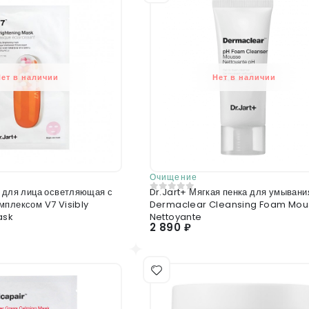
Нет в наличии
Нет в наличии
Очищение
Dr.Jart+ Мягкая пенка для умывания
0
из 5
мплексом V7 Visibly
Dermaclear Cleansing Foam Mou
ask
Nettoyante
2 890 ₽