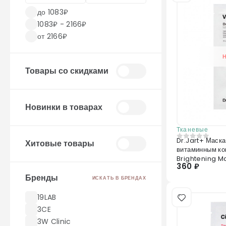
до 1083₽
1083₽ - 2166₽
от 2166₽
Товары со скидками
Новинки в товарах
Тканевые
Dr.Jart+ Маска для лица осветляющая с
Хитовые товары
0
из 5
витаминным ко
Brightening M
360 ₽
Бренды
ИСКАТЬ В БРЕНДАХ
19LAB
3CE
3W Clinic