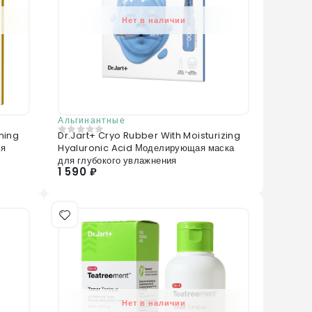
Нет в наличии
Альгинантные
ning
Dr.Jart+ Cryo Rubber With Moisturizing
0
из 5
ля
Hyaluronic Acid Моделирующая маска
для глубокого увлажнения
1 590 ₽
Нет в наличии