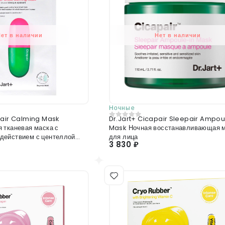
Нет в наличии
Нет в наличии
Ночные
pair Calming Mask
Dr.Jart+ Cicapair Sleepair Ampou
0
из 5
 тканевая маска с
Mask Ночная восстанавливающая 
ействием с центеллой
для лица
3 830 ₽