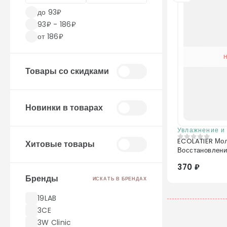
до 93₽
93₽ - 186₽
от 186₽
Товары со скидками
Новинки в товарах
Увлажнение и
ECOLATIER Молочко для тела Питание &
Хитовые товары
0
из 5
Восстановлени
370 ₽
Бренды
ИСКАТЬ В БРЕНДАХ
19LAB
3CE
3W Clinic