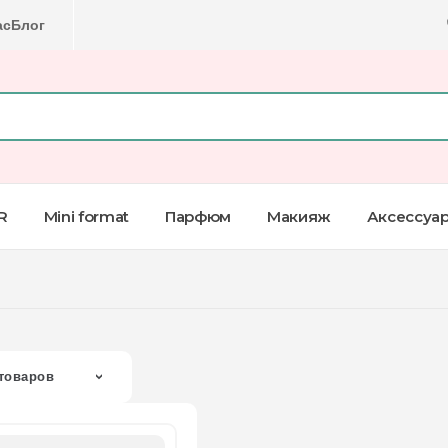
ас
Блог
R
Mini format
Парфюм
Макияж
Аксессуа
товаров