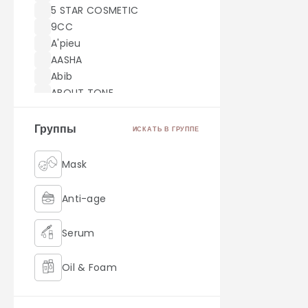
5 STAR COSMETIC
9CC
A'pieu
AASHA
Abib
ABOUT TONE
ACWELL
AEKYUNG
Группы
ИСКАТЬ В ГРУППЕ
AHC
AICHUN BEAUTY
Mask
Akei Derma
AMILL
Anti-age
amoreface
AMOREPACIFIC
Serum
AMUSE
Angel Key
Oil & Foam
Anjo
Anskin
Retinol
ANUA