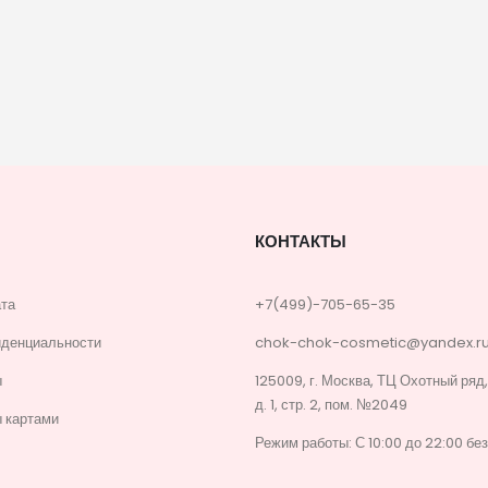
КОНТАКТЫ
ата
+7(499)-705-65-35
иденциальности
chok-chok-cosmetic@yandex.r
ы
125009, г. Москва, ТЦ Охотный ряд
д. 1, стр. 2, пом. №2049
 картами
Режим работы: С 10:00 до 22:00 бе