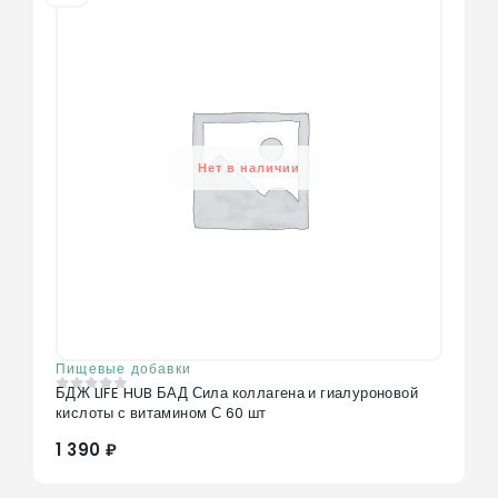
Нет в наличии
Пищевые добавки
БДЖ LIFE HUB БАД Сила коллагена и гиалуроновой
0
из 5
кислоты с витамином С 60 шт
1 390 ₽