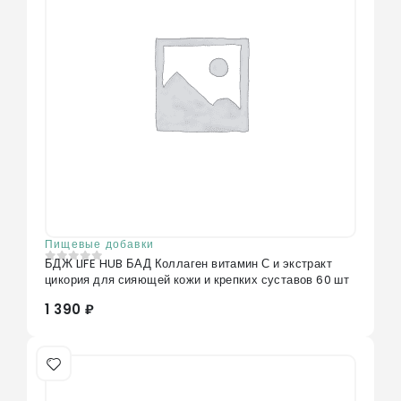
Пищевые добавки
БДЖ LIFE HUB БАД Коллаген витамин С и экстракт
0
из 5
цикория для сияющей кожи и крепких суставов 60 шт
1 390 ₽