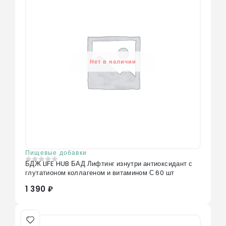
Нет в наличии
Пищевые добавки
БДЖ LIFE HUB БАД Лифтинг изнутри антиоксидант с
0
из 5
глутатионом коллагеном и витамином С 60 шт
1 390 ₽