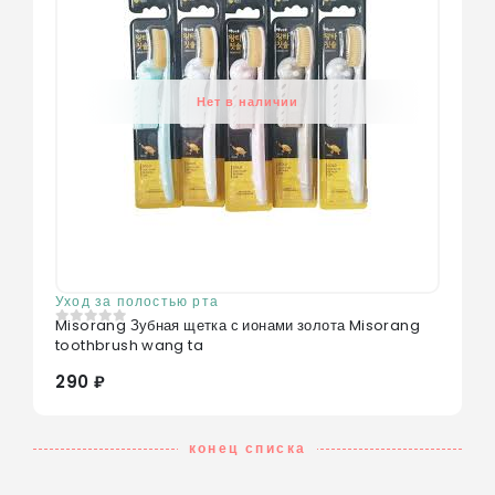
Нет в наличии
Уход за полостью рта
Misorang Зубная щетка с ионами золота Misorang
0
из 5
toothbrush wang ta
290 ₽
конец списка