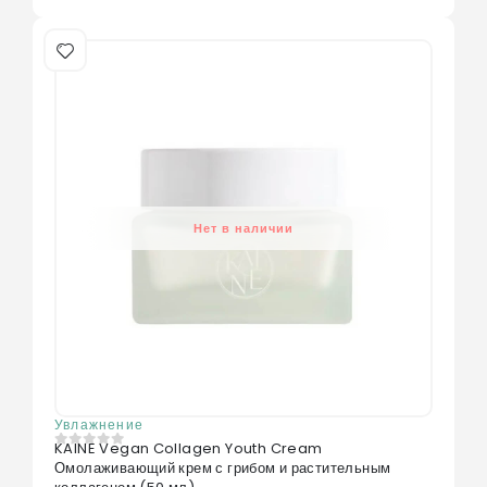
Нет в наличии
Увлажнение
KAINE Vegan Collagen Youth Cream
0
из 5
Омолаживающий крем с грибом и растительным