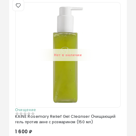
Нет в наличии
Очищение
KAINE Rosemary Relief Gel Cleanser Очищающий
0
из 5
гель против акне с розмарином (150 мл)
1 600 ₽