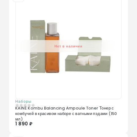
Нет в наличии
Наборы
KAINE Kombu Balancing Ampoule Toner Тонер с
0
из 5
комбучей в красивом наборе с ватными пэдами (150
мл)
1 890 ₽