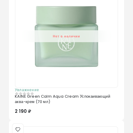
Нет в наличии
Увлажнение
KAINE Green Calm Aqua Cream Успокаивающий
0
из 5
аква-крем (70 мл)
2 190 ₽