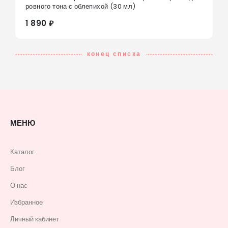
0
из 5
ровного тона с облепихой (30 мл)
1 890 ₽
конец списка
МЕНЮ
Каталог
Блог
О нас
Избранное
Личный кабинет