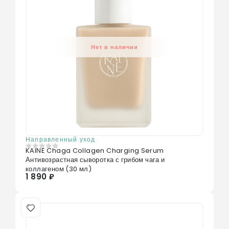
Нет в наличии
Направленный уход
KAINE Chaga Collagen Charging Serum
0
из 5
Антивозрастная сыворотка с грибом чага и
коллагеном (30 мл)
1 890 ₽