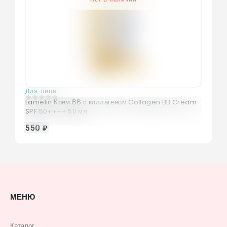
Для лица
Lamelin Крем ВВ с коллагеном Collagen BB Cream
0
из 5
SPF 50++++ 50 мл
550 ₽
МЕНЮ
Каталог