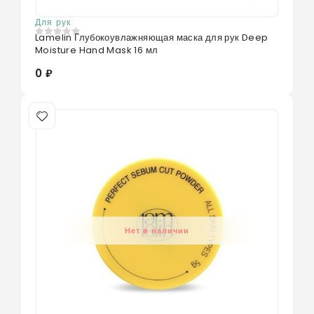
Для рук
Lamelin Глубокоувлажняющая маска для рук Deep
0
из 5
Moisture Hand Mask 16 мл
0 ₽
Нет в наличии