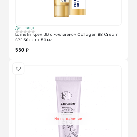
Для лица
Lamelin Крем ВВ с коллагеном Collagen BB Cream
0
из 5
SPF 50++++ 50 мл
550 ₽
Нет в наличии