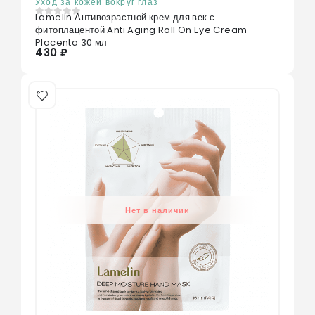
Уход за кожей вокруг глаз
Lamelin Антивозрастной крем для век с
0
из 5
фитоплацентой Anti Aging Roll On Eye Cream
Placenta 30 мл
430 ₽
Нет в наличии