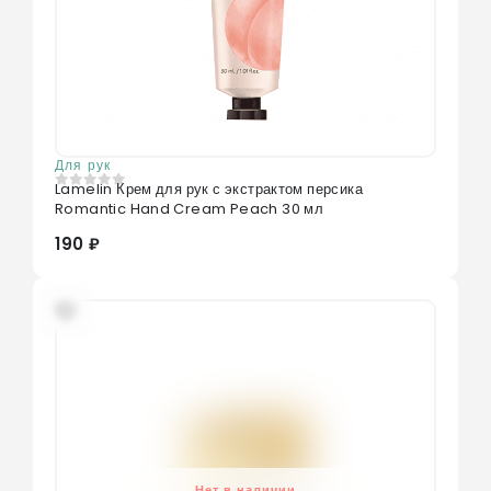
Для рук
Lamelin Крем для рук с экстрактом персика
0
из 5
Romantic Hand Cream Peach 30 мл
190 ₽
Нет в наличии