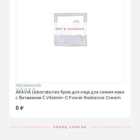
Нет в наличии
Увлажнение
ARAVIA Laboratories Крем для лица для сияния кожи
0
из 5
с Витамином С Vitamin-C Power Radiance Cream
0 ₽
конец списка