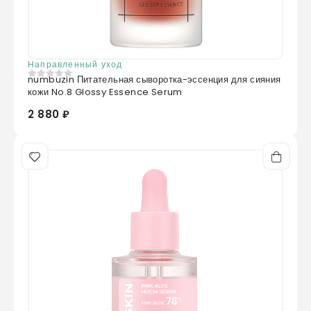
Направленный уход
numbuzin Питательная сыворотка-эссенция для сияния
0
из 5
кожи No.8 Glossy Essence Serum
2 880 ₽