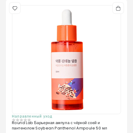
Направленный уход
Round Lab Барьерная ампула с чёрной соей и
0
из 5
пантенолом Soybean Panthenol Ampoule 50 мл