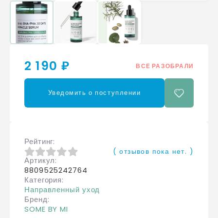
2 190 ₽
ВСЕ РАЗОБРАЛИ
Уведомить о поступлении
Рейтинг
( отзывов пока нет. )
Артикул
0
из 5
8809525242764
Категория
Направленный уход
Бренд
SOME BY MI