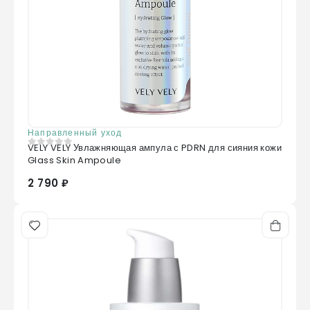
Направленный уход
VELY VELY Увлажняющая ампула с PDRN для сияния кожи
0
из 5
Glass Skin Ampoule
2 790 ₽