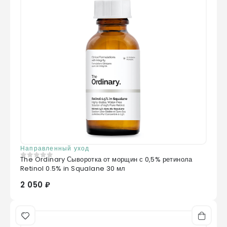
Направленный уход
The Ordinary Сыворотка от морщин с 0,5% ретинола
0
из 5
Retinol 0.5% in Squalane 30 мл
2 050 ₽