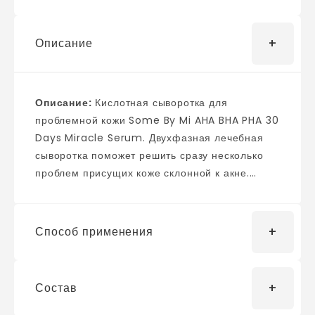
Описание
Описание:
Кислотная сыворотка для
проблемной кожи Some By Mi AHA BHA PHA 30
Days Miracle Serum. Двухфазная лечебная
сыворотка поможет решить сразу несколько
проблем присущих коже склонной к акне.
Средство эффективно отшелушивает мертвые
клетки эпидермиса и активизирует обновление
кожного покрова, ускоряет заживление
Способ применения
воспалений и препятствует их повторному
появлению, борется с покраснениями,
шелушениями и нормализует выработку
Состав
Перед использованием как следует
кожного сала. В состав сыворотки входит 41
встряхнете флакончик, чтобы смешать два
вид натуральных экстрактов, направленных на