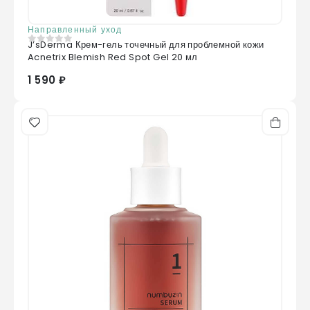
Направленный уход
J’sDerma Крем-гель точечный для проблемной кожи
0
из 5
Acnetrix Blemish Red Spot Gel 20 мл
1 590 ₽