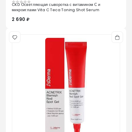
CKD Осветляющая сыворотка с витамином С и
0
из 5
микроиглами Vita C Teca Toning Shot Serum
2 690 ₽