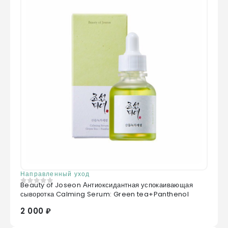
Направленный уход
Beauty of Joseon Антиоксидантная успокаивающая
0
из 5
сыворотка Calming Serum: Green tea+Panthenol
2 000 ₽