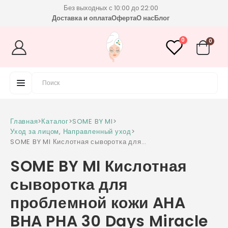
Без выходных с 10:00 до 22:00
Доставка и оплата
Оферта
О нас
Блог
0
0
Главная
>
Каталог
>
SOME BY MI
>
Уход за лицом
,
Направленный уход
>
SOME BY MI Кислотная сыворотка для
проблемной кожи AHA BHA PHA 30 Days
SOME BY MI Кислотная
Miracle Serum 50 мл
сыворотка для
проблемной кожи AHA
BHA PHA 30 Days Miracle