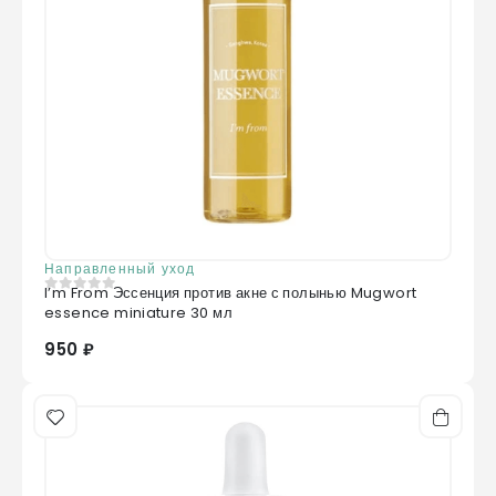
Направленный уход
I’m From Эссенция против акне с полынью Mugwort
0
из 5
essence miniature 30 мл
950 ₽