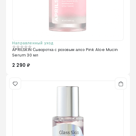
Направленный уход
APRILSKIN Сыворотка с розовым алоэ Pink Aloe Mucin
0
из 5
Serum 30 мл
2 290 ₽