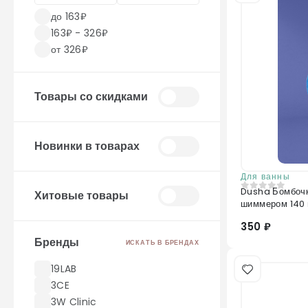
до 163₽
163₽ - 326₽
от 326₽
Товары со скидками
Новинки в товарах
Для ванны
Dusha Бомбочка дл
Хитовые товары
0
из 5
шиммером 140 
350 ₽
Бренды
ИСКАТЬ В БРЕНДАХ
19LAB
3CE
3W Clinic