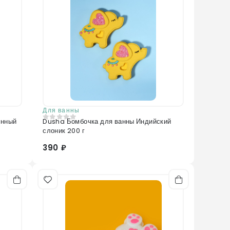
Для ванны
енный
Dusha Бомбочка для ванны Индийский
0
из 5
слоник 200 г
390 ₽