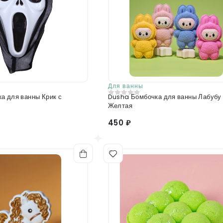
Для ванны
а для ванны Крик с
Dusha Бомбочка для ванны Лабубу
0
из 5
Желтая
450 ₽