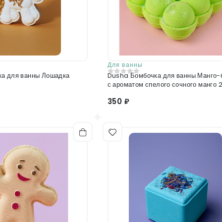
Для ванны
а для ванны Лошадка
Dusha Бомбочка для ванны Манго-
0
из 5
с ароматом спелого сочного манго 2
350 ₽