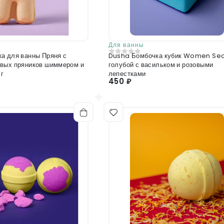
Для ванны
а для ванны Пряня с
Dusha Бомбочка кубик Women Sec
0
из 5
вых пряников шиммером и
голубой с васильком и розовыми
 г
лепестками
450 ₽