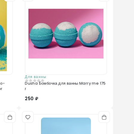
Для ванны
ло-
Dusha Бомбочка для ванны Marry me 175
0
из 5
or
г
250 ₽