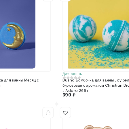
Для ванны
я ванны Месяц с
Dusha Бомбочка для ванны Joy бе
0
из 5
г
бирюзовая с ароматом Christian Di
J’Adore 265 г
390 ₽