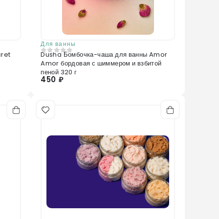
Для ванны
ret
Dusha Бомбочка-чаша для ванны Amor
0
из 5
Amor бордовая с шиммером и взбитой
пеной 320 г
450 ₽