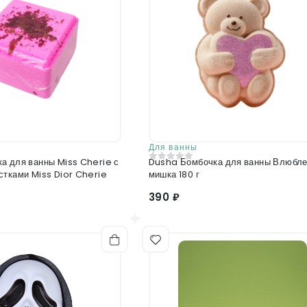
Для ванны
а для ванны Miss Cherie с
Dusha Бомбочка для ванны Влюбл
0
из 5
стками Miss Dior Cherie
мишка 180 г
390 ₽