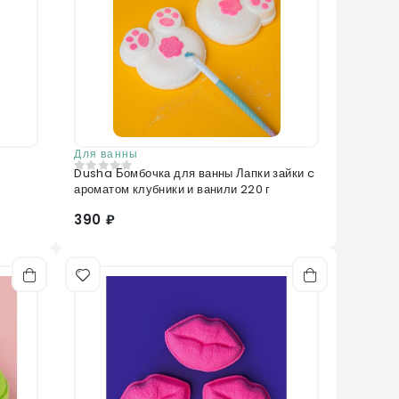
Для ванны
Dusha Бомбочка для ванны Лапки зайки c
0
из 5
ароматом клубники и ванили 220 г
390 ₽