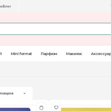
ас
Блог
R
Mini format
Парфюм
Макияж
Аксессуа
товаров