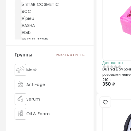
5 STAR COSMETIC
9CC
A'pieu
AASHA
Abib
ABOUT TONE
ACWELL
AEKYUNG
Группы
ИСКАТЬ В ГРУППЕ
AHC
Для ванны
AICHUN BEAUTY
Dusha Бомбочк
Mask
0
из 5
розовыми лепе
Akei Derma
210 г
AMILL
350 ₽
Anti-age
amoreface
AMOREPACIFIC
Serum
AMUSE
Angel Key
Oil & Foam
Anjo
Anskin
Retinol
ANUA