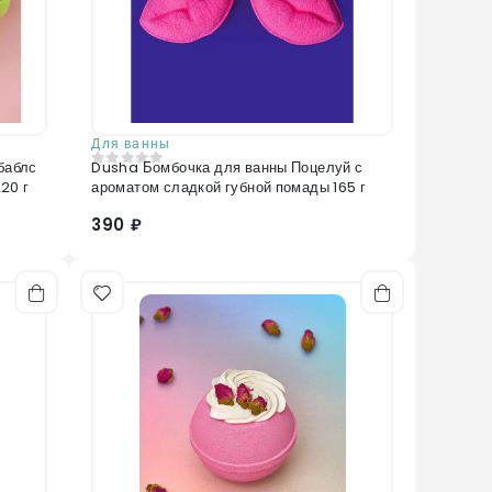
Для ванны
баблс
Dusha Бомбочка для ванны Поцелуй с
0
из 5
20 г
ароматом сладкой губной помады 165 г
390 ₽