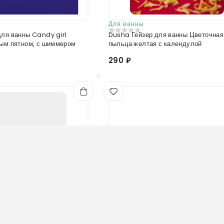
Для ванны
для ванны Candy girl
Dusha Гейзер для ванны Цветочная
0
из 5
вым пятном, с шиммером
пыльца желтая с календулой
290 ₽