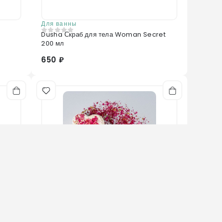
Для ванны
Dusha Скраб для тела Woman Secret
0
из 5
200 мл
650 ₽