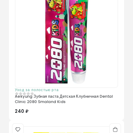
Уход за полостью рта
Aekyung Зубная паста Детская Клубничная Dental
0
из 5
Clinic 2080 Smaland Kids
240 ₽