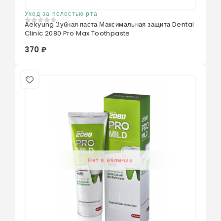
Уход за полостью рта
Aekyung Зубная паста Максимальная защита Dental
0
из 5
Clinic 2080 Pro Max Toothpaste
370 ₽
Нет в наличии