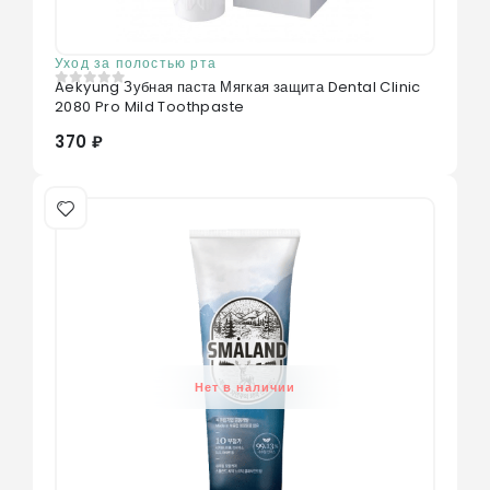
Уход за полостью рта
Aekyung Зубная паста Мягкая защита Dental Clinic
0
из 5
2080 Pro Mild Toothpaste
370 ₽
Нет в наличии