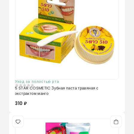
Уход за полостью рта
5 STAR COSMETIC Зубная паста травяная с
0
из 5
экстрактом манго
310 ₽