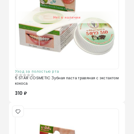
Нет в наличии
Уход за полостью рта
5 STAR COSMETIC Зубная паста травяная с экстактом
0
из 5
кокоса
310 ₽