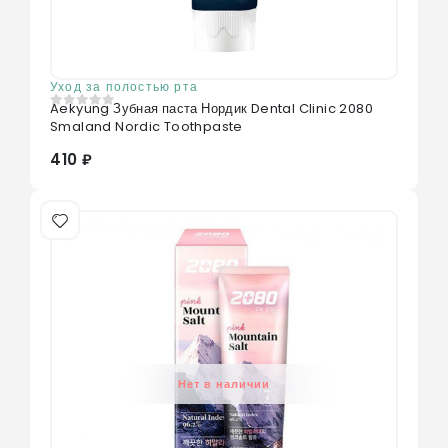
Уход за полостью рта
Aekyung Зубная паста Нордик Dental Clinic 2080
0
из 5
Smaland Nordic Toothpaste
410 ₽
Нет в наличии