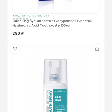
Уход за полостью рта
GuanJing Зубная паста с гиалуроновой кислотой
0
из 5
Hyaluronic Acid Toothpaste 100мл
290 ₽