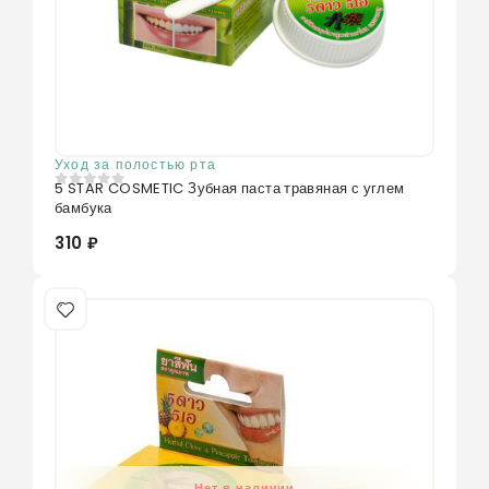
Уход за полостью рта
5 STAR COSMETIC Зубная паста травяная с углем
0
из 5
бамбука
310 ₽
Нет в наличии