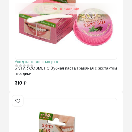
Нет в наличии
Уход за полостью рта
5 STAR COSMETIC Зубная паста травяная с экстактом
0
из 5
гвоздики
310 ₽