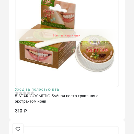
Нет в наличии
Уход за полостью рта
5 STAR COSMETIC Зубная паста травяная с
0
из 5
экстрактом нони
310 ₽