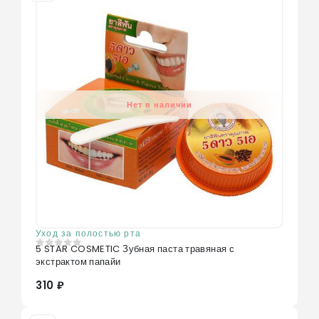
Нет в наличии
Уход за полостью рта
5 STAR COSMETIC Зубная паста травяная с
0
из 5
экстрактом папайи
310 ₽