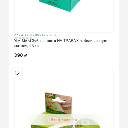
Уход за полостью рта
YIM SIAM Зубная паста НА ТРАВАХ отбеливающая
0
из 5
мятная, 25 гр
390 ₽
Нет в наличии