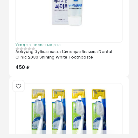
Уход за полостью рта
Aekyung Зубная паста Сияющая белизна Dental
0
из 5
Clinic 2080 Shining White Toothpaste
450 ₽
Нет в наличии