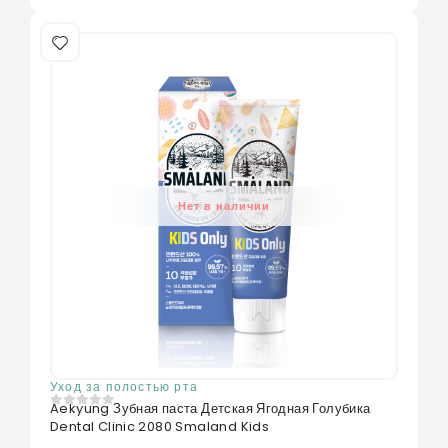
Нет в наличии
Уход за полостью рта
Aekyung Зубная паста Детская Ягодная Голубика
0
из 5
Dental Clinic 2080 Smaland Kids