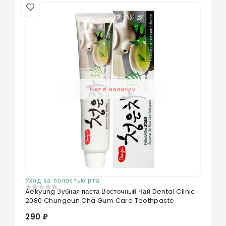
Нет в наличии
Уход за полостью рта
Aekyung Зубная паста Восточный Чай Dental Clinic
0
из 5
2080 Chungeun Cha Gum Care Toothpaste
290 ₽