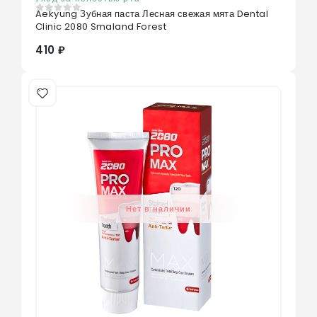
Aekyung Зубная паста Лесная свежая мята Dental
0
из 5
Clinic 2080 Smaland Forest
410 ₽
Нет в наличии