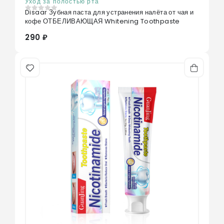
Уход за полостью рта
Disaar Зубная паста для устранения налёта от чая и
0
из 5
кофе ОТБЕЛИВАЮЩАЯ Whitening Toothpaste
290 ₽