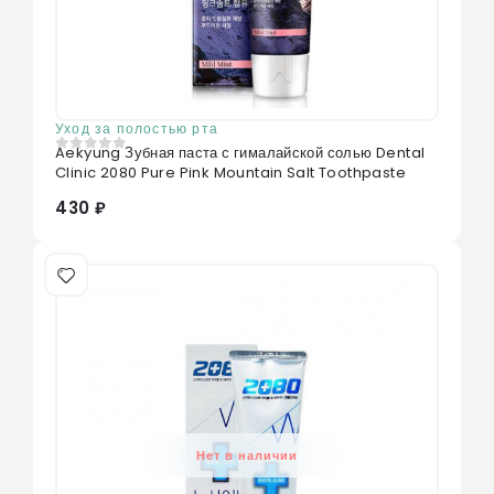
Уход за полостью рта
Aekyung Зубная паста с гималайской солью Dental
0
из 5
Clinic 2080 Pure Pink Mountain Salt Toothpaste
430 ₽
Нет в наличии