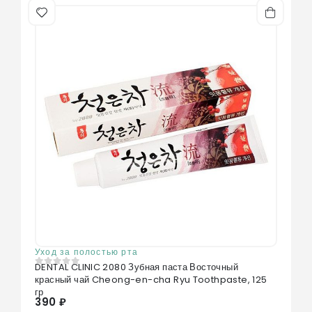
Уход за полостью рта
DENTAL CLINIC 2080 Зубная паста Восточный
0
из 5
красный чай Cheong-en-cha Ryu Toothpaste, 125
гр
390 ₽