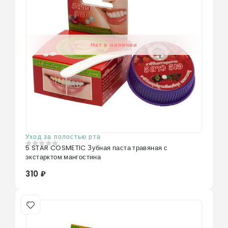
Нет в наличии
Уход за полостью рта
5 STAR COSMETIC Зубная паста травяная с
0
из 5
экстарктом мангостина
310 ₽