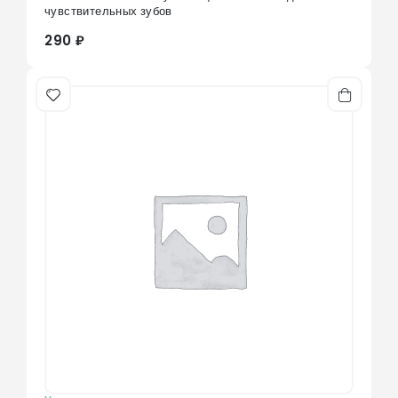
0
из 5
чувствительных зубов
290 ₽