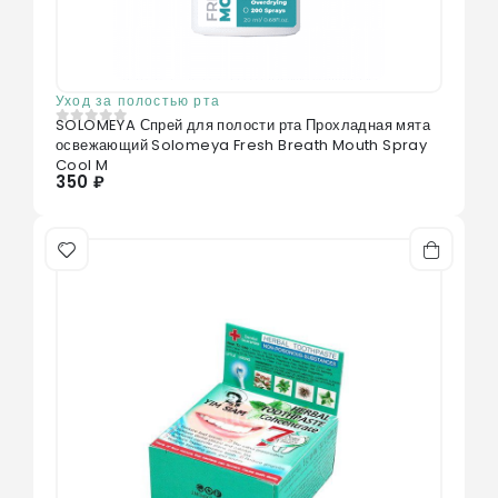
Уход за полостью рта
SOLOMEYA Спрей для полости рта Прохладная мята
0
из 5
освежающий Solomeya Fresh Breath Mouth Spray
Cool M
350 ₽