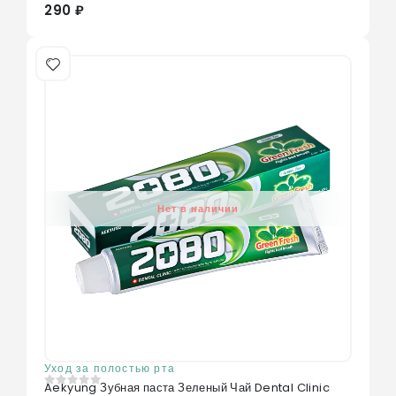
290 ₽
Нет в наличии
Уход за полостью рта
Aekyung Зубная паста Зеленый Чай Dental Clinic
0
из 5