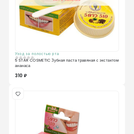
Уход за полостью рта
5 STAR COSMETIC Зубная паста травяная с экстактом
0
из 5
ананаса
310 ₽