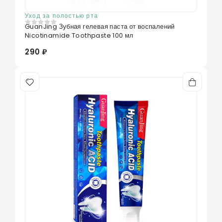
Уход за полостью рта
GuanJing Зубная гелевая паста от воспалений
0
из 5
Nicotinamide Toothpaste 100 мл
290 ₽