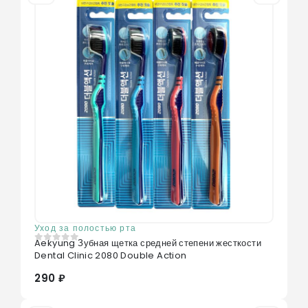
Уход за полостью рта
Aekyung Зубная щетка средней степени жесткости
0
из 5
Dental Clinic 2080 Double Action
290 ₽