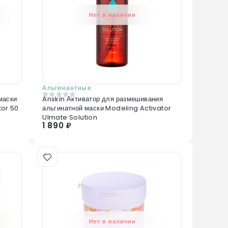
Нет в наличии
Альгинантные
маски
Anskin Активатор для размешивания
0
из 5
tor 50
альгинатной маски Modeling Activator
Ulmate Solution
1 890 ₽
Нет в наличии