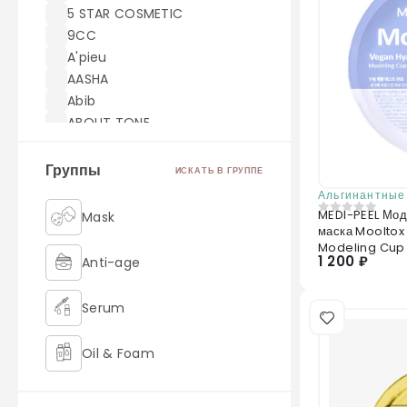
5 STAR COSMETIC
9CC
A'pieu
AASHA
Abib
ABOUT TONE
ACWELL
AEKYUNG
Группы
ИСКАТЬ В ГРУППЕ
AHC
Альгинантные
AICHUN BEAUTY
MEDI-PEEL Мод
Mask
0
из 5
маска Mooltox
Akei Derma
Modeling Cup
AMILL
1 200 ₽
Anti-age
amoreface
AMOREPACIFIC
Serum
AMUSE
Angel Key
Oil & Foam
Anjo
Anskin
Retinol
ANUA