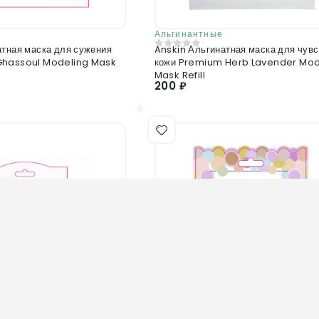
Альгинантные
атная маска для сужения
Anskin Альгинатная маска для чувс
0
из 5
Ghassoul Modeling Mask
кожи Premium Herb Lavender Mod
Mask Refill
200 ₽
Нет в наличии
Нет в наличии