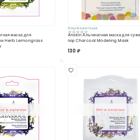
Альгинантные
атная маска для
Anskin Альгинатная маска для суж
0
из 5
ожи Herb Lemongrass
пор Charcoal Modeling Mask
k
130 ₽
Нет в наличии
Нет в наличии