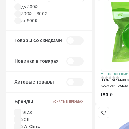
до 300₽
300₽ - 600₽
от 600₽
Товары со скидками
Новинки в товарах
Альгинантные
J:ON Зеленая 
Хитовые товары
0
из 5
180 ₽
Бренды
ИСКАТЬ В БРЕНДАХ
19LAB
3CE
3W Clinic