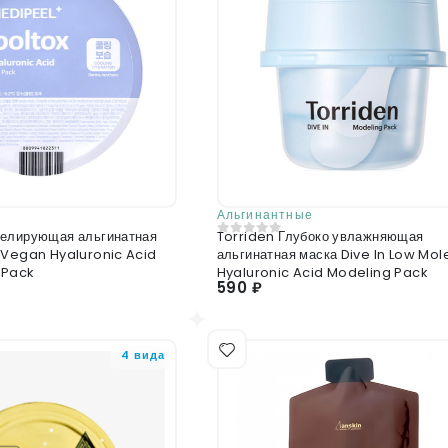
Альгинантные
елирующая альгинатная
Torriden Глубоко увлажняющая
0
из 5
 Vegan Hyaluronic Acid
альгинатная маска Dive In Low Mol
 Pack
Hyaluronic Acid Modeling Pack
590 ₽
4 вида