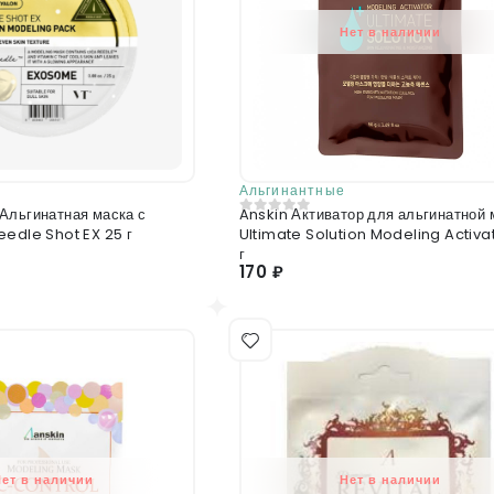
Нет в наличии
Альгинантные
Альгинатная маска с
Anskin Активатор для альгинатной 
0
из 5
eedle Shot EX 25 г
Ultimate Solution Modeling Activa
г
170 ₽
Нет в наличии
Нет в наличии