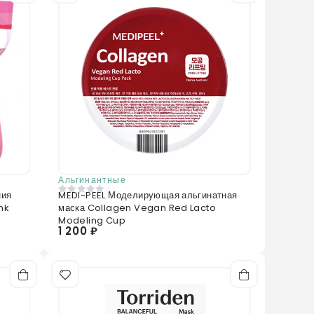
Альгинантные
ния
MEDI-PEEL Моделирующая альгинатная
0
из 5
nk
маска Collagen Vegan Red Lacto
Modeling Cup
1 200 ₽