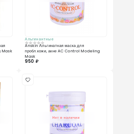
Альгинантные
ная
Anskin Альгинатная маска для
0
из 5
g Mask
пробл.кожи, акне AC Control Modeling
Mask
950 ₽
Нет в наличии