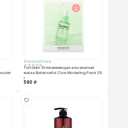
Альгинантные
Torriden Успокаивающая альгинатная
0
из 5
ecular
маска Balanceful Cica Modeling Pack 25
г
590 ₽