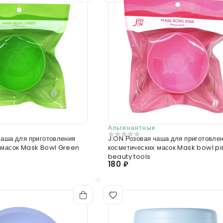
Альгинантные
чаша для приготовления
J:ON Розовая чаша для приготовле
0
из 5
косметических масок Mask Bowl Green
косметических масок Mask bowl pi
beauty tools
180 ₽