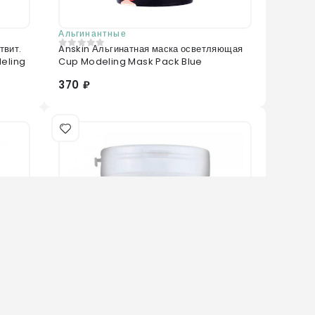
Альгинантные
твит.
Anskin Альгинатная маска осветляющая
0
из 5
eling
Cup Modeling Mask Pack Blue
370 ₽
Нет в наличии