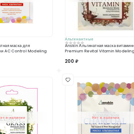
Альгинантные
ная маска для
Anskin Альгинатная маска витамин
0
из 5
жи AC Control Modeling
Premium Revital Vitamin Modelin
200 ₽
Нет в наличии
Нет в наличии