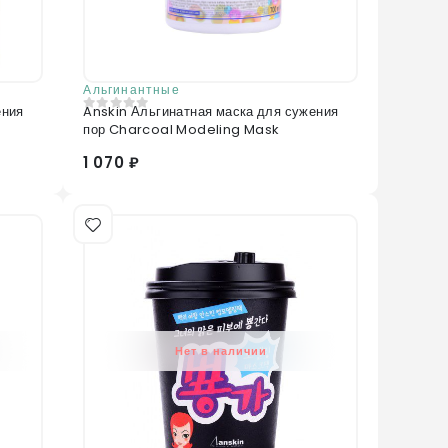
Альгинантные
ения
Anskin Альгинатная маска для сужения
0
из 5
пор Charcoal Modeling Mask
1 070 ₽
Нет в наличии