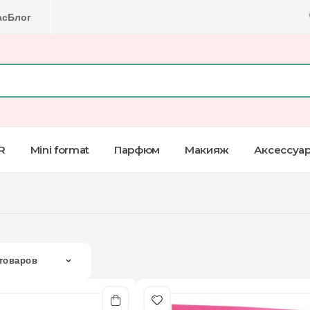
ас
Блог
R
Mini format
Парфюм
Макияж
Аксессуа
товаров