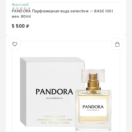
Женский
PANDORA Парфюмерная вода selective — BASE 1001
0
из 5
жен. 80ml
5 500 ₽