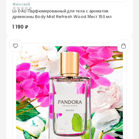
Женский
Lo DALI Парфюмированный для тела с ароматом
0
из 5
древесины Body Mist Refresh Wood Мист 150 мл
1 190 ₽