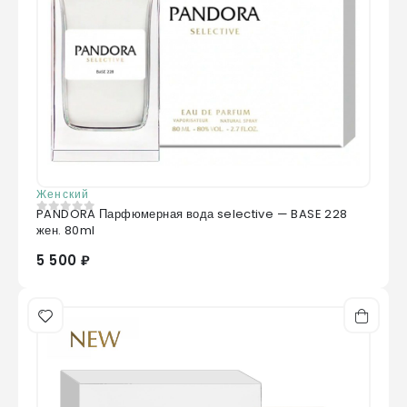
Женский
PANDORA Парфюмерная вода selective — BASE 228
0
из 5
жен. 80ml
5 500 ₽