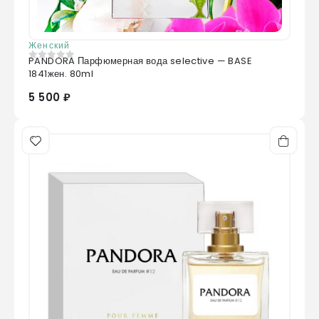
Женский
PANDORA Парфюмерная вода selective — BASE
0
из 5
1841жен. 80ml
5 500 ₽