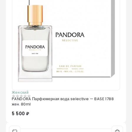
Женский
PANDORA Парфюмерная вода selective — BASE 1788
0
из 5
жен. 80ml
5 500 ₽