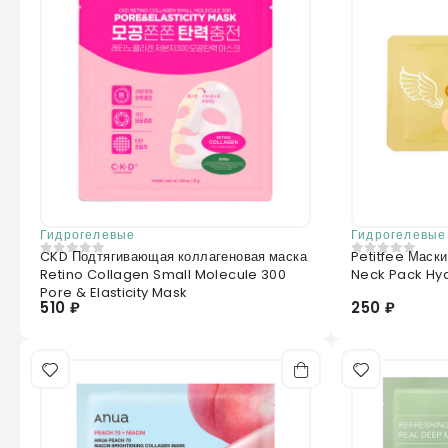
Гидрогелевые
Гидрогелевые
CKD Подтягивающая коллагеновая маска
Petitfee Маск
0
из 5
0
из 5
Retino Collagen Small Molecule 300
Neck Pack Hyd
Pore & Elasticity Mask
510 ₽
250 ₽