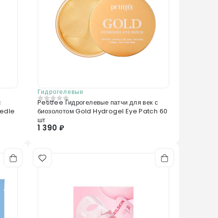
Гидрогелевые
с
Petitfee Гидрогелевые патчи для век с
0
из 5
eedle
биозолотом Gold Hydrogel Eye Patch 60
шт
1 390 ₽