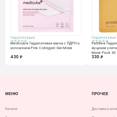
Гидрогелевые
Гидрогелевые
Medicube Гидрогелевая маска с ПДРН и
Petitfee Гидро
0
из 5
0
из 5
коллагеном Pink Collagen Gel Mask
муцином улитк
Mask Pack 30 
430 ₽
330 ₽
МЕНЮ
ПРОЧЕЕ
Каталог
Доставка и опл