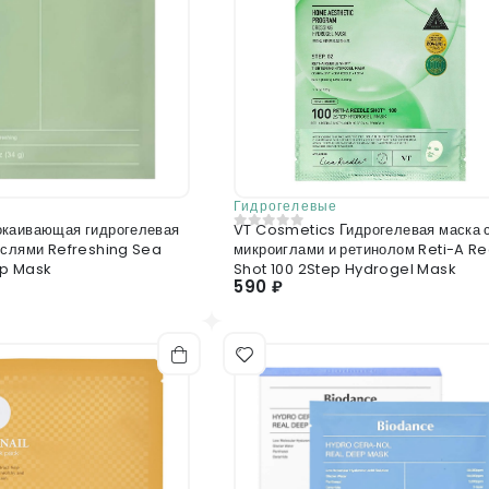
Гидрогелевые
окаивающая гидрогелевая
VT Cosmetics Гидрогелевая маска 
0
из 5
ослями Refreshing Sea
микроиглами и ретинолом Reti-A R
ep Mask
Shot 100 2Step Hydrogel Mask
590 ₽