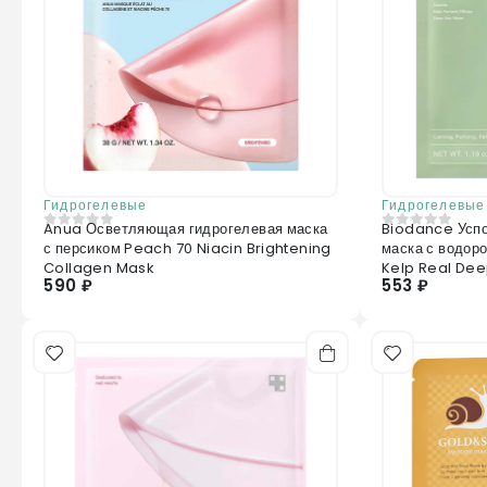
Гидрогелевые
Гидрогелевые
Anua Осветляющая гидрогелевая маска
Biodance Усп
0
из 5
0
из 5
с персиком Peach 70 Niacin Brightening
маска с водор
Collagen Mask
Kelp Real De
590 ₽
553 ₽