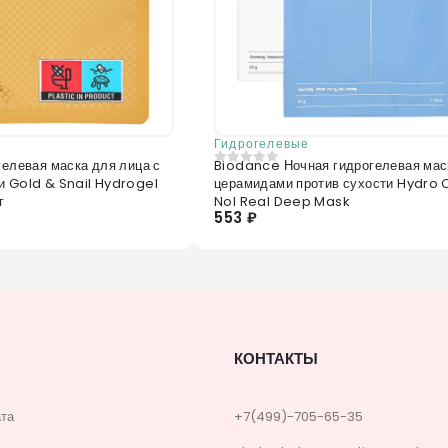
Гидрогелевые
гелевая маска для лица с
Biodance Ночная гидрогелевая мас
0
из 5
и Gold & Snail Hydrogel
церамидами против сухости Hydro 
г
Nol Real Deep Mask
553 ₽
КОНТАКТЫ
ата
+7(499)-705-65-35