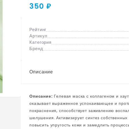
350 ₽
Рейтинг
Артикул
Категория
Бренд
Описание
Описание:
Гелевая маска с коллагеном и хауттюйнией Abib Collagen Gel Mask Heartleaf Jelly
оказывает выраженное успокаивающее и проти
покраснения, способствует заживлению воспал
шелушения. Активизирует синтез собственных 
повысить упругость кожи и замедлить процессы старения. Средство имеет 