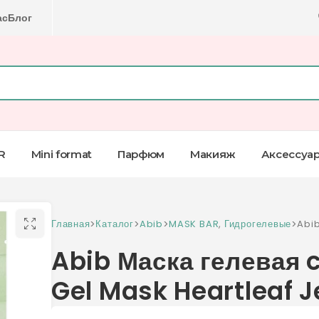
ас
Блог
R
Mini format
Парфюм
Макияж
Аксессуа
Главная
>
Каталог
>
Abib
>
MASK BAR
,
Гидрогелевые
>
Abib
Gel 
Abib Маска гелевая 
Gel Mask Heartleaf J