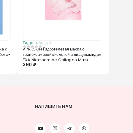
Гидрогелевые
ка с
APRILSKIN Гидрогелевая маска с
0
из 5
Cera-
транексамовой кислотой и ниацинамидом
TXA Niacinamide Collagen Mask
390 ₽
НАПИШИТЕ НАМ