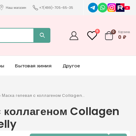
Наш магазин
+7(499)-705-65-35
0
0
Корзина
0
₽
ры
Бытовая химия
Другое
 Маска гелевая c коллагеном Collagen
Mask Heartleaf Jelly
c коллагеном Collagen
elly