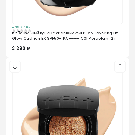
Для лица
tfit Тональный кушон с сияющим финишем Layering Fit
0
из 5
Glow Cushion EX SPF50+ PA++++ C01 Porcelain 12 г
2 290 ₽