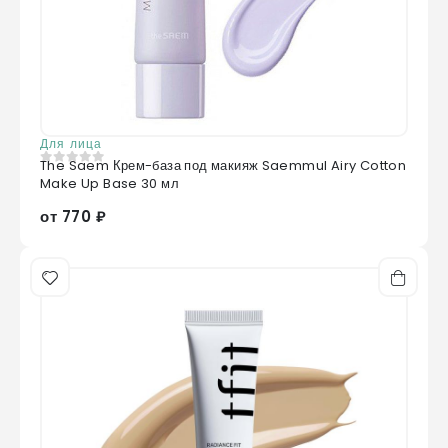
Для лица
The Saem Крем-база под макияж Saemmul Airy Cotton
0
из 5
Make Up Base 30 мл
от 770 ₽