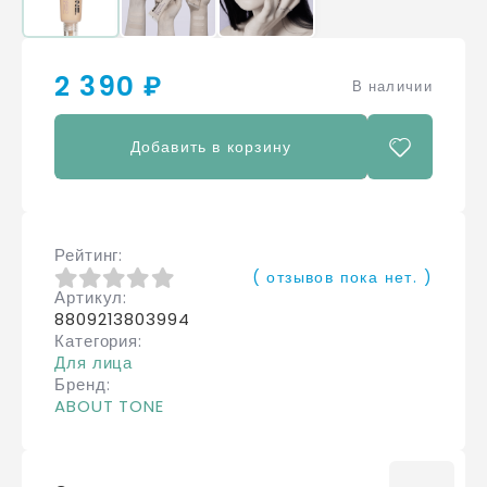
2 390 ₽
В наличии
Добавить в корзину
Рейтинг
( отзывов пока нет. )
Артикул
0
из 5
8809213803994
Категория
Для лица
Бренд
ABOUT TONE