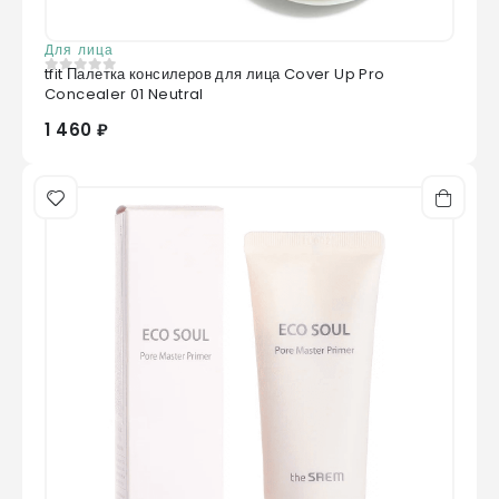
Для лица
tfit Палетка консилеров для лица Cover Up Pro
0
из 5
Concealer 01 Neutral
1 460 ₽