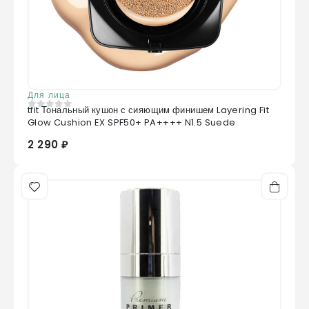
Для лица
tfit Тональный кушон с сияющим финишем Layering Fit
0
из 5
Glow Cushion EX SPF50+ PA++++ N1.5 Suede
2 290 ₽