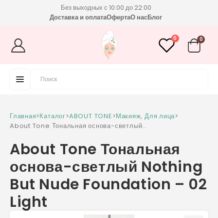
Без выходных с 10:00 до 22:00
Доставка и оплата
Оферта
О нас
Блог
0
0
Главная
>
Каталог
>
ABOUT TONE
>
Макияж
,
Для лица
>
About Tone Тональная основа-светлый
Nothing But Nude Foundation – 02 Light
About Tone Тональная
основа-светлый Nothing
But Nude Foundation – 02
Light