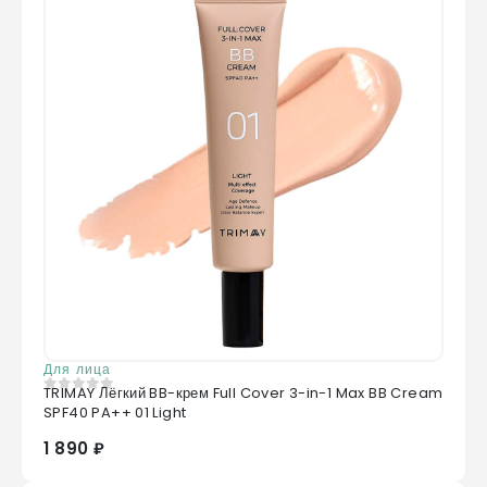
Для лица
TRIMAY Лёгкий BB-крем Full Cover 3-in-1 Max BB Cream
0
из 5
SPF40 PA++ 01 Light
1 890 ₽