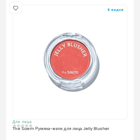
6 видов
Для лица
The Saem Румяна-желе для лица Jelly Blusher
0
из 5