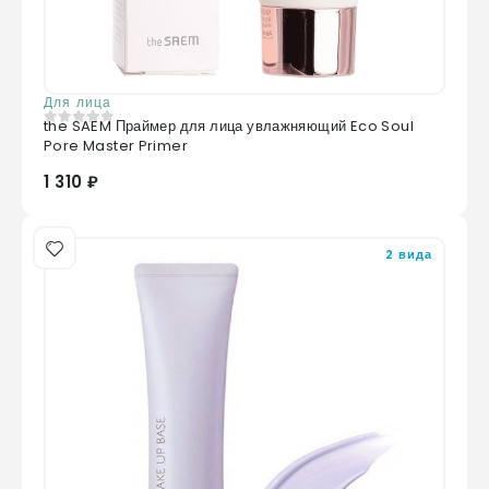
Для лица
the SAEM Праймер для лица увлажняющий Eco Soul
0
из 5
Pore Master Primer
1 310 ₽
2 вида