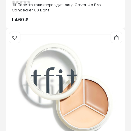
tfit Палетка консилеров для лица Cover Up Pro
0
из 5
Concealer 00 Light
1 460 ₽