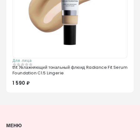
Для лица
tfit Увлажняющий тональный флюид Radiance Fit Serum
0
из 5
Foundation C1.5 Lingerie
1 590 ₽
МЕНЮ