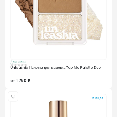
Для лица
Unleashia Палетка для макияжа Tap Me Palette Duo
0
из 5
от 1 750 ₽
2 вида