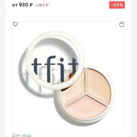
от 930 ₽
-20%
1 163 ₽
Для лица