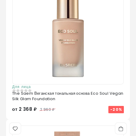
Для лица
The Saem Веганская тональная основа Eco Soul Vegan
0
из 5
Silk Glam Foundation
от 2 368 ₽
-20%
2 960 ₽