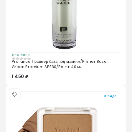
Для лица
Prorance Праймер база под макияж/Primer Base
0
из 5
Green Premium SPF30/PA ++ 40 мл
1 450 ₽
3 вида