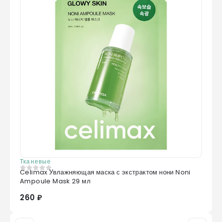
Тканевые
Celimax Увлажняющая маска с экстрактом нони Noni
0
из 5
Ampoule Mask 29 мл
260 ₽