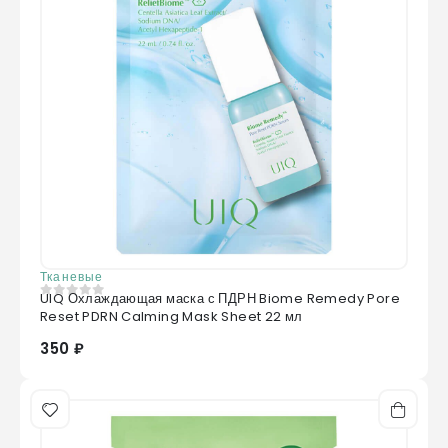
Тканевые
UIQ Охлаждающая маска с ПДРН Biome Remedy Pore
0
из 5
Reset PDRN Calming Mask Sheet 22 мл
350 ₽