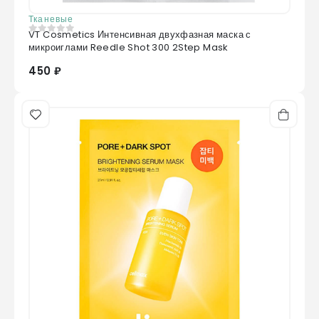
Тканевые
VT Cosmetics Интенсивная двухфазная маска с
0
из 5
микроиглами Reedle Shot 300 2Step Mask
450 ₽