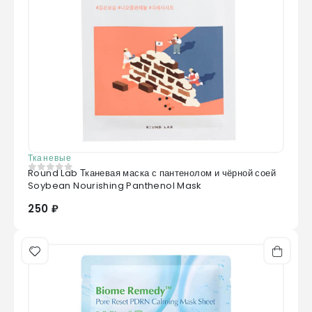
Тканевые
Round Lab Тканевая маска с пантенолом и чёрной соей
0
из 5
Soybean Nourishing Panthenol Mask
250 ₽