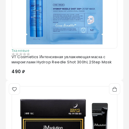
Тканевые
VT Cosmetics Интенсивная увлажняющая маска с
0
из 5
микроиглами Hydrop Reedle Shot 300hL 2Step Mask
490 ₽