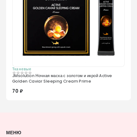
Тканевые
JMsolution Ночная маска с золотом и икрой Active
0
из 5
Golden Caviar Sleeping Cream Prime
70 ₽
МЕНЮ