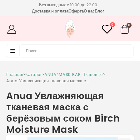
Без выходных с 10:00 до 22:00
Доставка и оплата
Оферта
О нас
Блог
0
0
Главная
>
Каталог
>
ANUA
>
MASK BAR
,
Тканевые
>
Anua Увлажняющая тканевая маска с
берёзовым соком Birch Moisture Mask
Anua Увлажняющая
тканевая маска с
берёзовым соком Birch
Moisture Mask