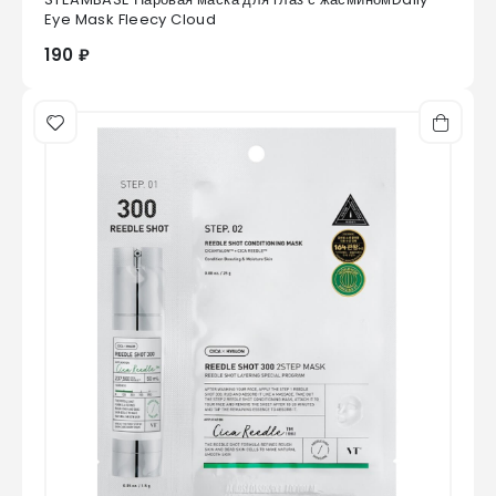
0
из 5
Eye Mask Fleecy Cloud
190 ₽