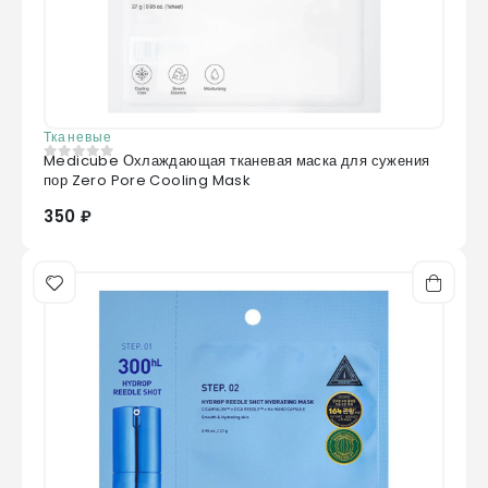
Тканевые
Medicube Охлаждающая тканевая маска для сужения
0
из 5
пор Zero Pore Cooling Mask
350 ₽