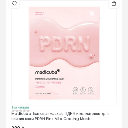
Тканевые
Medicube Тканевая маска с ПДРН и коллагеном для
0
из 5
сияния кожи PDRN Pink Vita Coating Mask