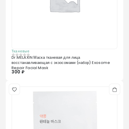
Тканевые
Dr.MELAXIN Маска тканевая для лица
0
из 5
восстанавливающая с экзосомами (набор) Exosome
Repair Facial Mask
300 ₽