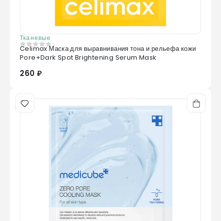
Тканевые
Celimax Маска для выравнивания тона и рельефа кожи
0
из 5
Pore+Dark Spot Brightening Serum Mask
260 ₽