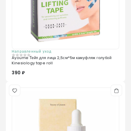
Направленный уход
Ayoume Тейп для лица 2,5см*5м камуфляж голубой
0
из 5
Kinesiology tape roll
390 ₽