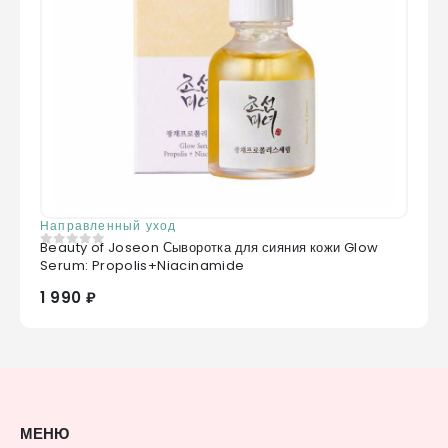
Направленный уход
Beauty of Joseon Сыворотка для сияния кожи Glow
0
из 5
Serum: Propolis+Niacinamide
1 990 ₽
МЕНЮ