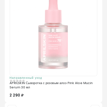
Направленный уход
APRILSKIN Сыворотка с розовым алоэ Pink Aloe Mucin
0
из 5
Serum 30 мл
2 290 ₽