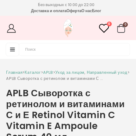
Без выходных с 10:00 до 22:00
Доставка и оплата
Оферта
О нас
Блог
0
0
Главная
>
Каталог
>
APLB
>
Уход за лицом
,
Направленный уход
>
APLB Сыворотка с ретинолом и витаминами С и
Е Retinol Vitamin C Vitamin E Ampoule
APLB Сыворотка с
Serum 40 мл
ретинолом и витаминами
С и Е Retinol Vitamin C
Vitamin E Ampoule