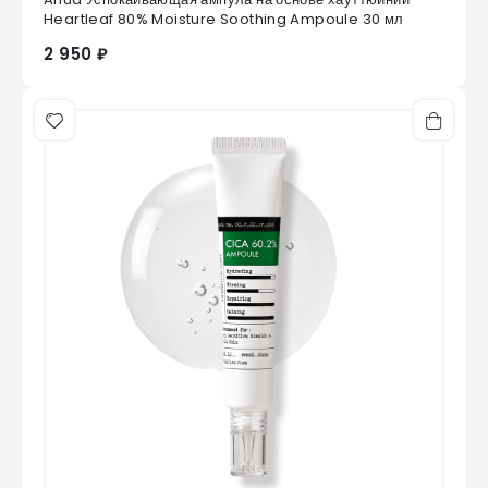
0
из 5
Heartleaf 80% Moisture Soothing Ampoule 30 мл
2 950 ₽