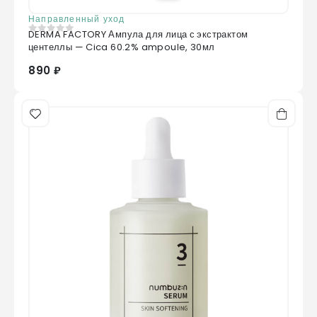
Направленный уход
DERMA FACTORY Ампула для лица с экстрактом
0
из 5
центеллы — Cica 60.2% ampoule, 30мл
890 ₽