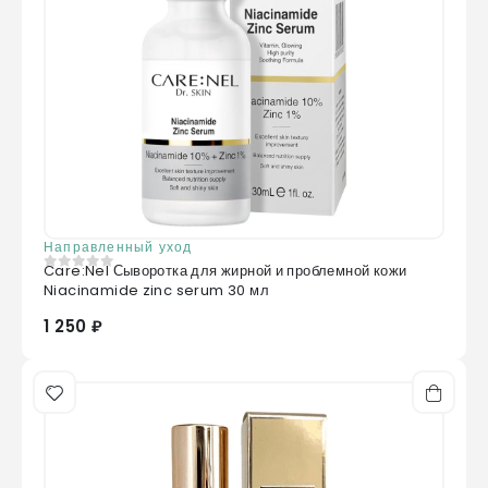
Направленный уход
Care:Nel Сыворотка для жирной и проблемной кожи
0
из 5
Niacinamide zinc serum 30 мл
1 250 ₽