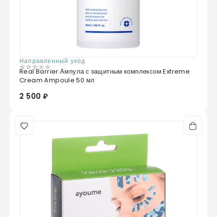
Направленный уход
Real Barrier Ампула с защитным комплексом Extreme
0
из 5
Cream Ampoule 50 мл
2 500 ₽