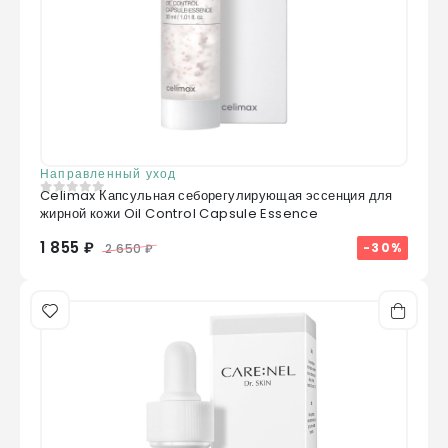
Направленный уход
Celimax Капсульная себорегулирующая эссенция для
0
из 5
жирной кожи Oil Control Capsule Essence
1 855 ₽
-30%
2 650 ₽