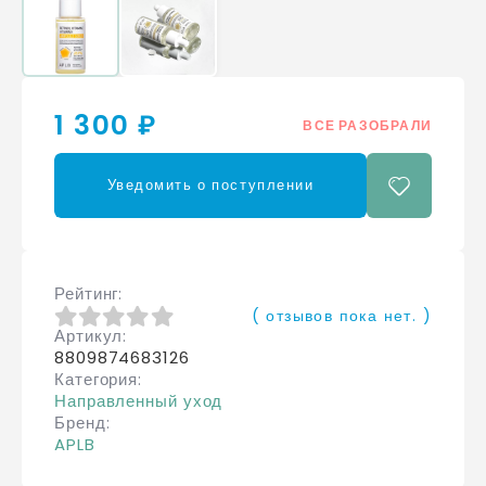
1 300 ₽
ВСЕ РАЗОБРАЛИ
Уведомить о поступлении
Рейтинг
( отзывов пока нет. )
Артикул
0
из 5
8809874683126
Категория
Направленный уход
Бренд
APLB