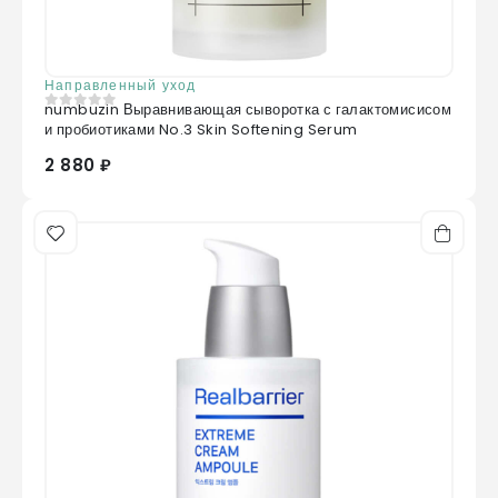
Направленный уход
numbuzin Выравнивающая сыворотка с галактомисисом
0
из 5
и пробиотиками No.3 Skin Softening Serum
2 880 ₽