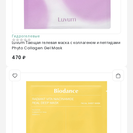
Гидрогелевые
Luvum Тающая гелевая маска с коллагеном и пептидами
0
из 5
Phyto Collagen Gel Mask
470 ₽