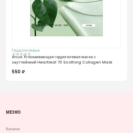
Гидрогелевые
Anua Успокаивающая гидрогелевая маска с
0
из 5
хауттюйнией Heartleaf 70 Soothing Collagen Mask
550 ₽
МЕНЮ
Каталог