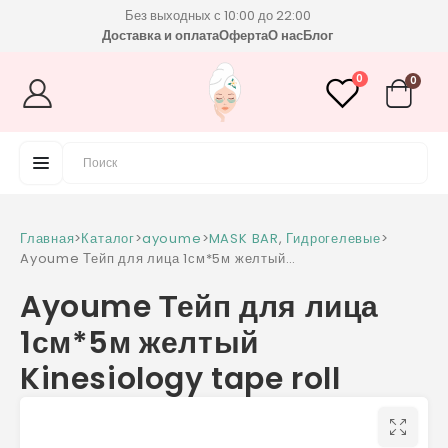
Без выходных с 10:00 до 22:00
Доставка и оплата
Оферта
О нас
Блог
0
0
Главная
>
Каталог
>
ayoume
>
MASK BAR
,
Гидрогелевые
>
Ayoume Тейп для лица 1см*5м желтый
Kinesiology tape roll
Ayoume Тейп для лица
1см*5м желтый
Kinesiology tape roll