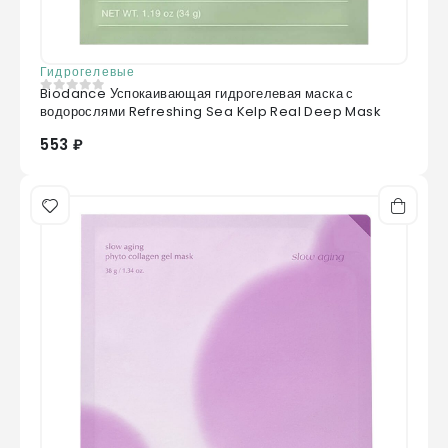
Гидрогелевые
Biodance Успокаивающая гидрогелевая маска с
0
из 5
водорослями Refreshing Sea Kelp Real Deep Mask
553 ₽