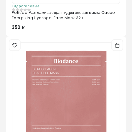
Гидрогелевые
Petitfee Разглаживающая гидрогелевая маска Cacao
0
из 5
Energizing Hydrogel Face Mask 32 г
350 ₽