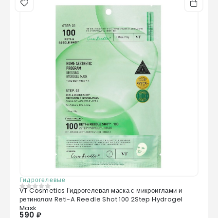
Гидрогелевые
VT Cosmetics Гидрогелевая маска с микроиглами и
0
из 5
ретинолом Reti-A Reedle Shot 100 2Step Hydrogel
Mask
590 ₽