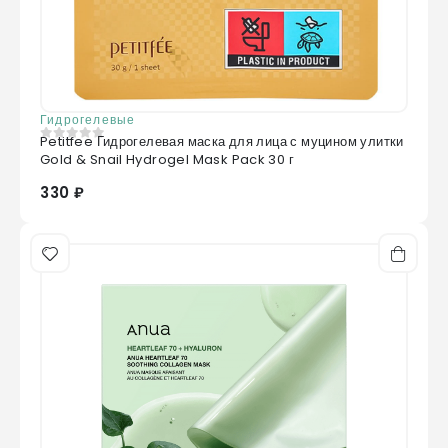
Гидрогелевые
Petitfee Гидрогелевая маска для лица с муцином улитки
0
из 5
Gold & Snail Hydrogel Mask Pack 30 г
330 ₽