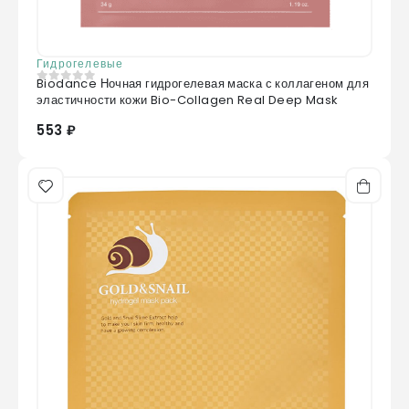
Гидрогелевые
Biodance Ночная гидрогелевая маска с коллагеном для
0
из 5
эластичности кожи Bio-Collagen Real Deep Mask
553 ₽