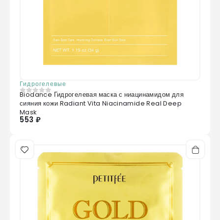
Гидрогелевые
Biodance Гидрогелевая маска с ниацинамидом для
0
из 5
сияния кожи Radiant Vita Niacinamide Real Deep
Mask
553 ₽