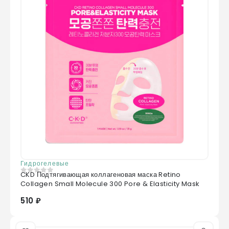
Гидрогелевые
CKD Подтягивающая коллагеновая маска Retino
0
из 5
Collagen Small Molecule 300 Pore & Elasticity Mask
510 ₽