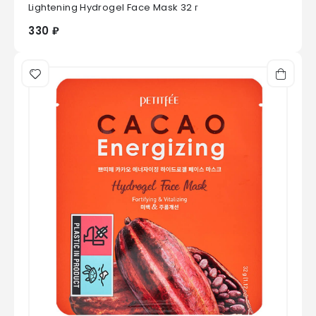
0
из 5
Lightening Hydrogel Face Mask 32 г
330 ₽