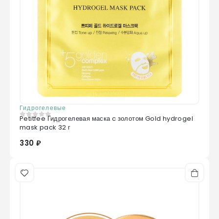
Гидрогелевые
Petitfee Гидрогелевая маска c золотом Gold hydrogel
0
из 5
mask pack 32 г
330 ₽