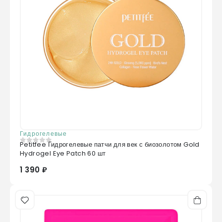
Гидрогелевые
Petitfee Гидрогелевые патчи для век с биозолотом Gold
0
из 5
Hydrogel Eye Patch 60 шт
1 390 ₽