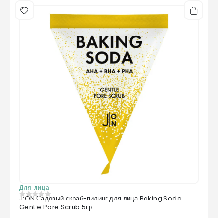
Для лица
J:ON Садовый скраб-пилинг для лица Baking Soda
0
из 5
Gentle Pore Scrub 5гр