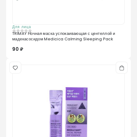
Для лица
TRIMAY Ночная маска успокаивающая с центеллой и
0
из 5
мадекасосидом Medicica Calming Sleeping Pack
90 ₽