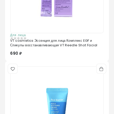
Для лица
VT cosmetics Эссенция для лица Комплекс EGF и
0
из 5
Спикулы восстанавливающая VT Reedle Shot Facial
690 ₽