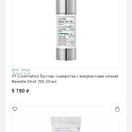
Для лица
VT Cosmetics Бустер-сыворотка с микроиглами ночная
0
из 5
Reedle Shot 700 30 мл
5 790 ₽