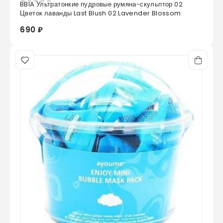
BBIA Ультратонкие пудровые румяна-скульптор 02
0
из 5
Цветок лаванды Last Blush 02 Lavender Blossom
690 ₽