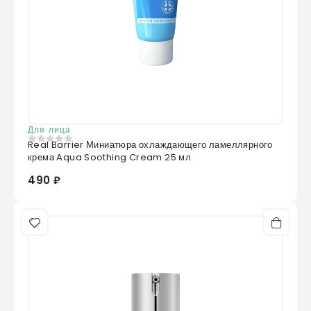
Для лица
Real Barrier Миниатюра охлаждающего ламеллярного
0
из 5
крема Aqua Soothing Cream 25 мл
490 ₽