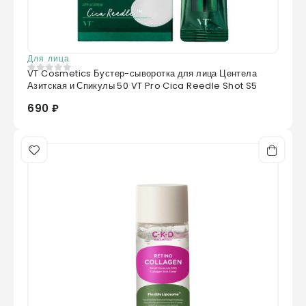
Для лица
VT Cosmetics Бустер-сыворотка для лица Центела
0
из 5
Азитская и Спикулы 50 VT Pro Cica Reedle Shot S5
690 ₽