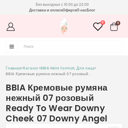
Без выходных с 10:00 до 22:00
Доставка и оплата
Оферта
О нас
Блог
0
0
Главная
>
Каталог
>
BBIA
>
Mini format
,
Для лица
>
BBIA Кремовые румяна нежный 07 розовый
Ready To Wear Downy Cheek 07 Downy
BBIA Кремовые румяна
Angel
нежный 07 розовый
Ready To Wear Downy
Cheek 07 Downy Angel