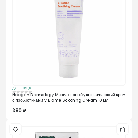
Для лица
Neogen Dermalogy Миниатюрный успокаивающий крем
0
из 5
с пробиотиками V.Biome Soothing Cream 10 мл
390 ₽