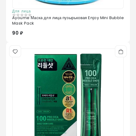
Для лица
Ayoume Маска для лица пузырьковая Enjoy Mini Bubble
0
из 5
Mask Pack
90 ₽