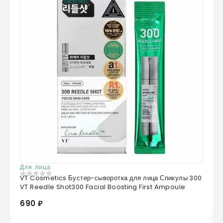
Для лица
VT Cosmetics Бустер-сыворотка для лица Спикулы 300
0
из 5
VT Reedle Shot300 Facial Boosting First Ampoule
690 ₽