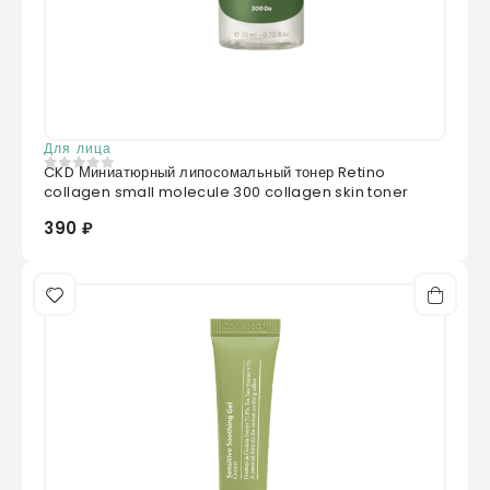
Для лица
CKD Миниатюрный липосомальный тонер Retino
0
из 5
collagen small molecule 300 collagen skin toner
390 ₽