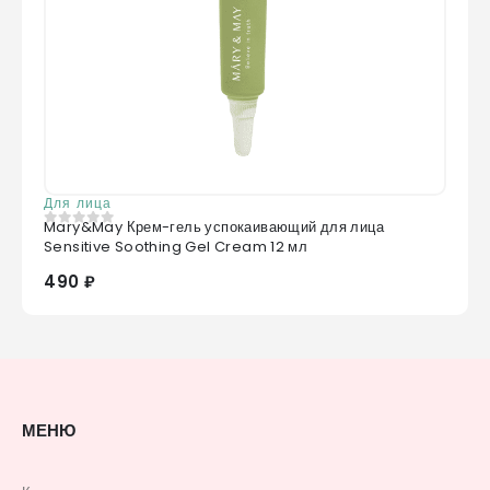
Для лица
Mary&May Крем-гель успокаивающий для лица
0
из 5
Sensitive Soothing Gel Cream 12 мл
490 ₽
МЕНЮ