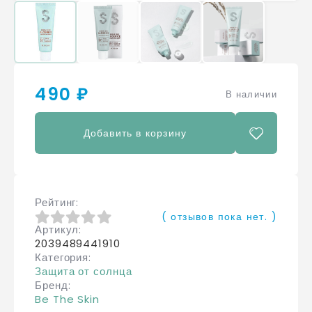
490 ₽
В наличии
Добавить в корзину
Рейтинг
( отзывов пока нет. )
Артикул
0
из 5
2039489441910
Категория
Защита от солнца
Бренд
Be The Skin