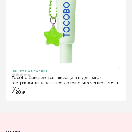
Защита от солнца
Tocobo Сыворотка cолнцезащитная для лица с
0
из 5
экстрактом центеллы Cica Calming Sun Serum SPF50+
PA++++
430 ₽