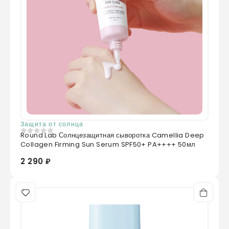
Защита от солнца
Round Lab Солнцезащитная сыворотка Camellia Deep
0
из 5
Collagen Firming Sun Serum SPF50+ PA++++ 50мл
2 290 ₽