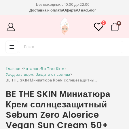
Без выходных с 10:00 до 22:00
Доставка и оплата
Оферта
О нас
Блог
0
0
Главная
>
Каталог
>
Be The Skin
>
Уход за лицом
,
Защита от солнца
>
BE THE SKIN Миниатюра Крем солнцезащитный
Sebum Zero Aloerice Vegan Sun Cream
BE THE SKIN Миниатюра
50+ PA++++5 мл
Крем солнцезащитный
Sebum Zero Aloerice
Vegan Sun Cream 50+