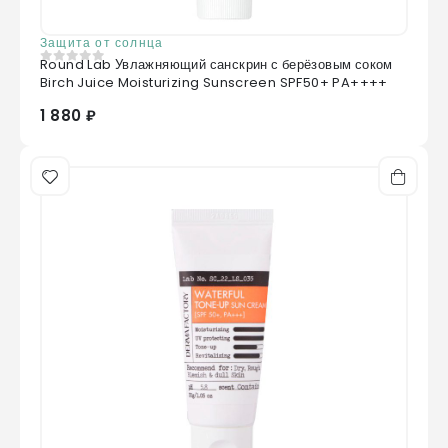
Защита от солнца
Round Lab Увлажняющий санскрин с берёзовым соком
0
из 5
Birch Juice Moisturizing Sunscreen SPF50+ PA++++
1 880 ₽