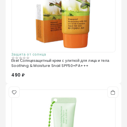
Защита от солнца
Ekel Солнцезащитный крем с улиткой для лица и тела
0
из 5
Soothing & Moisture Snail SPF50+PA+++
490 ₽