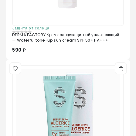
Защита от солнца
DERMA FACTORY Крем солнцезащитный увлажняющий
0
из 5
— Waterful tone-up sun cream SPF 50+ PA+++
590 ₽