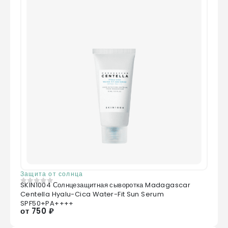
Защита от солнца
SKIN1004 Солнцезащитная сыворотка Madagascar
0
из 5
Centella Hyalu-Cica Water-Fit Sun Serum
SPF50+PA++++
от 750 ₽