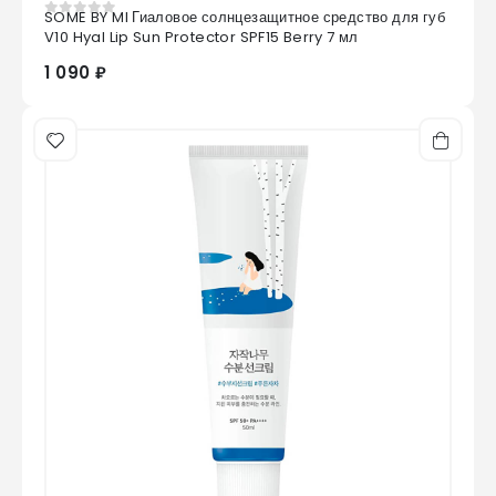
SOME BY MI Гиаловое солнцезащитное средство для губ
0
из 5
V10 Hyal Lip Sun Protector SPF15 Berry 7 мл
1 090 ₽