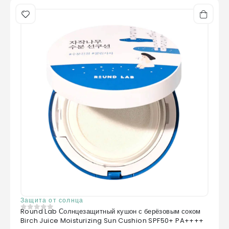
Защита от солнца
Round Lab Солнцезащитный кушон с берёзовым соком
0
из 5
Birch Juice Moisturizing Sun Cushion SPF50+ PA++++