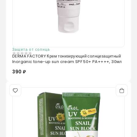
Защита от солнца
DERMA FACTORY Крем тонизирующий солнцезащитный
0
из 5
Inorganic tone-up sun cream SPF 50+ PA++++, 30мл
390 ₽