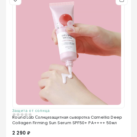
Защита от солнца
Round Lab Солнцезащитная сыворотка Camellia Deep
0
из 5
Collagen Firming Sun Serum SPF50+ PA++++ 50мл
2 290 ₽