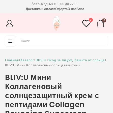
Без выходных с 10:00 до 22:00
Доставка и оплата
Оферта
О нас
Блог
0
0
Главная
>
Каталог
>
BLIV:U
>
Уход за лицом
,
Защита от солнца
>
BLIV:U Мини Коллагеновый солнцезащитный
крем с пептидами Collagen Bouncing
BLIV:U Мини
Sunscreen SPF50+PA++++
Коллагеновый
солнцезащитный крем с
пептидами Collagen