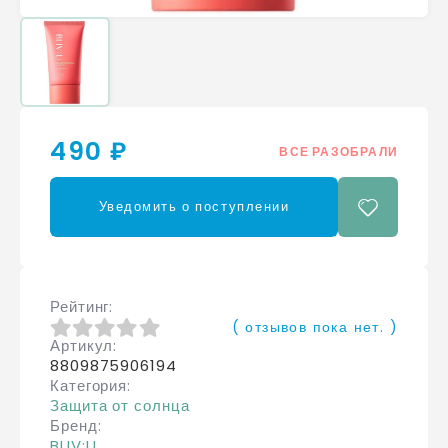
490 ₽
ВСЕ РАЗОБРАЛИ
Уведомить о поступлении
Рейтинг
( отзывов пока нет. )
Артикул
0
из 5
8809875906194
Категория
Защита от солнца
Бренд
BLIV:U