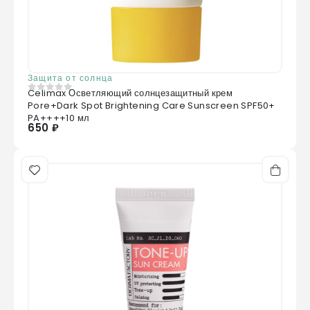
Защита от солнца
Celimax Осветляющий солнцезащитный крем
0
из 5
Pore+Dark Spot Brightening Care Sunscreen SPF50+
PA++++10 мл
650 ₽