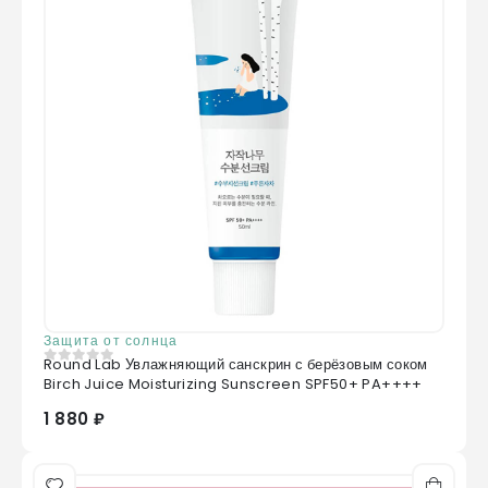
Защита от солнца
Round Lab Увлажняющий санскрин с берёзовым соком
0
из 5
Birch Juice Moisturizing Sunscreen SPF50+ PA++++
1 880 ₽