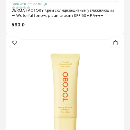
Защита от солнца
DERMA FACTORY Крем солнцезащитный увлажняющий
0
из 5
— Waterful tone-up sun cream SPF 50+ PA+++
590 ₽