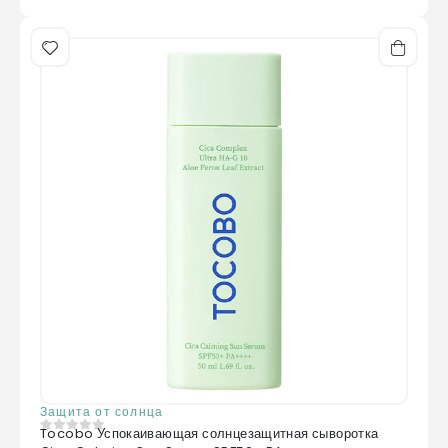
Защита от солнца
Tocobo Успокаивающая солнцезащитная сыворотка
0
из 5