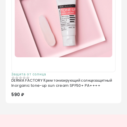
Защита от солнца
DERMA FACTORY Крем тонизирующий солнцезащитный
0
из 5
Inorganic tone-up sun cream SPF50+ PA++++
590 ₽