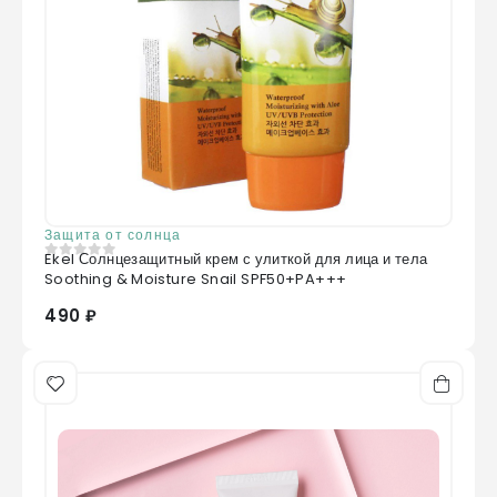
Защита от солнца
Ekel Солнцезащитный крем с улиткой для лица и тела
0
из 5
Soothing & Moisture Snail SPF50+PA+++
490 ₽