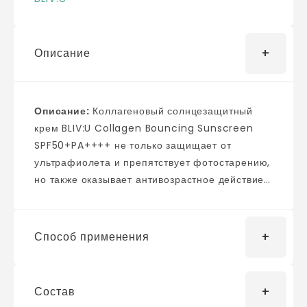
Описание
Описание:
Коллагеновый солнцезащитный
крем BLIV:U Collagen Bouncing Sunscreen
SPF50+PA++++ не только защищает от
ультрафиолета и препятствует фотостарению,
но также оказывает антивозрастное действие,
повышая упругость и эластичность кожи.
Средство предотвращает появление
солнечных ожогов и пигментных пятен,
Способ применения
увлажняет, смягчает и разглаживает,
препятствует разрушению коллагеновых
волокон и стимулирует синтез собственного
Состав
после всех этапов дневного ухода нанесите
коллагена и гиалуроновой кислоты, укрепляет