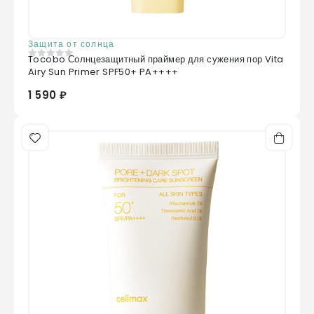
Защита от солнца
Tocobo Солнцезащитный праймер для сужения пор Vita
0
из 5
Airy Sun Primer SPF50+ PA++++
1 590 ₽