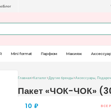
ас
Блог
R
Mini format
Парфюм
Макияж
Аксессуа
Главная
>
Каталог
>
Другие бренды
>
Аксессуары
,
Подароч
Пакет «ЧОК-ЧОК» (3
10 ₽
ВСЕ 