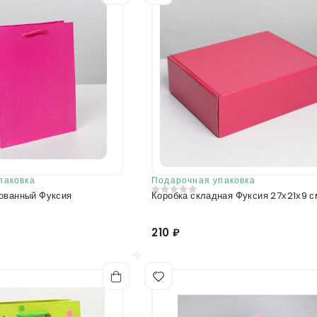
паковка
Подарочная упаковка
ованный Фуксия
Коробка складная Фуксия 27х21х9 с
0
из 5
210 ₽