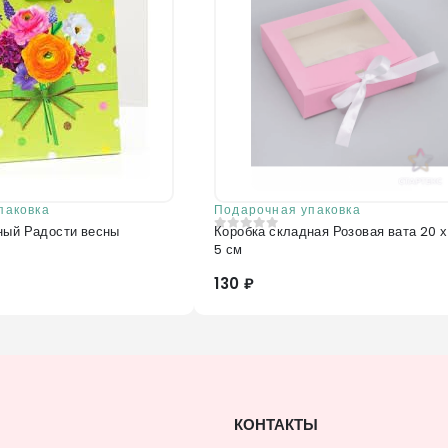
паковка
Подарочная упаковка
ный Радости весны
Коробка складная Розовая вата 20 х 
0
из 5
5 см
130 ₽
КОНТАКТЫ