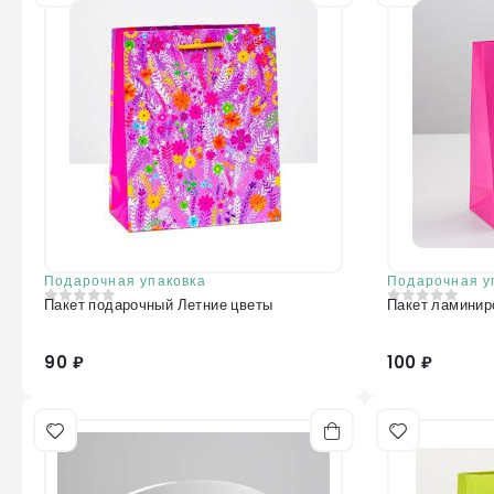
Подарочная упаковка
Подарочная у
Пакет подарочный Летние цветы
Пакет ламинир
0
из 5
0
из 5
90 ₽
100 ₽