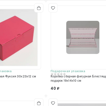
Отправить отзыв
паковка
Подарочная упаковка
ная Фуксия 30х23х12 см
Коробка сборная фигурная Блестящ
0
из 5
подарок 19х14х10 см
40 ₽