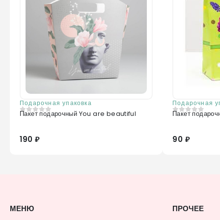
Подарочная упаковка
Подарочная у
Пакет подарочный You are beautiful
Пакет подароч
0
из 5
0
из 5
190 ₽
90 ₽
МЕНЮ
ПРОЧЕЕ