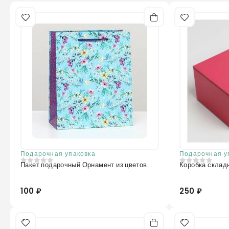
Подарочная упаковка
Подарочная у
Пакет подарочный Орнамент из цветов
Коробка склад
0
из 5
0
из 5
100 ₽
250 ₽