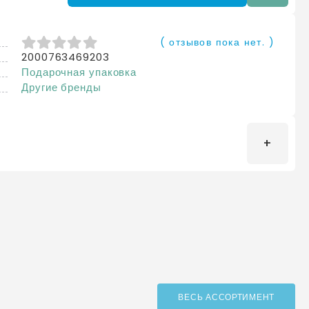
( отзывов пока нет. )
2000763469203
0
из 5
Подарочная упаковка
Другие бренды
Оценка
*
Написать отзыв
ВЕСЬ АССОРТИМЕНТ