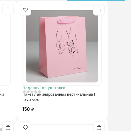
Подарочная упаковка
ий
Пакет ламинированный вертикальный I
0
из 5
love you
150 ₽