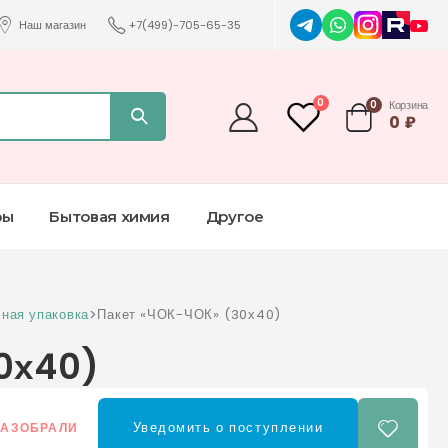
Наш магазин
+7(499)-705-65-35
0
0
Корзина
0
₽
ры
Бытовая химия
Другое
ная упаковка
>
Пакет «ЧОК-ЧОК» (30х40)
0х40)
Уведомить о поступлении
РАЗОБРАЛИ