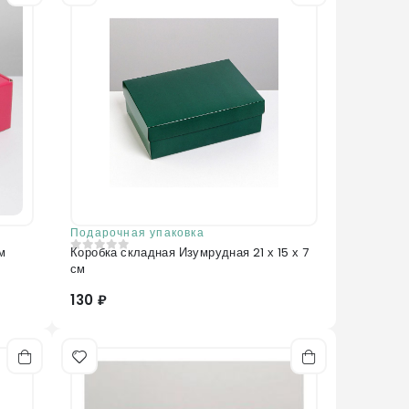
Подарочная упаковка
м
Коробка складная Изумрудная 21 х 15 х 7
0
из 5
см
130 ₽