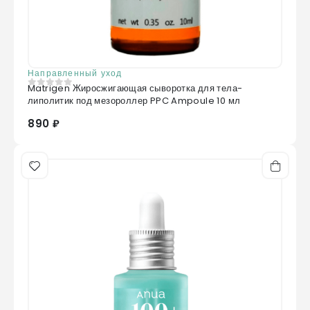
Направленный уход
Matrigen Жиросжигающая сыворотка для тела-
0
из 5
липолитик под мезороллер PPC Ampoule 10 мл
890 ₽