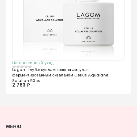
Направленный уход
Lagom Глубокоувлажняющая ампула с
0
из 5
ферментированным скваланом Cellus Aqualane
Solution 50 мл
2 783 ₽
МЕНЮ