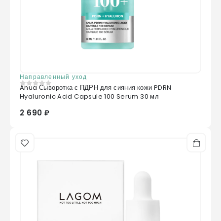
Направленный уход
Anua Сыворотка с ПДРН для сияния кожи PDRN
0
из 5
Hyaluronic Acid Capsule 100 Serum 30 мл
2 690 ₽