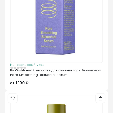
Направленный уход
By Wishtrend Сыворотка для сужения пор с бакучиолом
0
из 5
Pore Smoothing Bakuchiol Serum
от 1 100 ₽