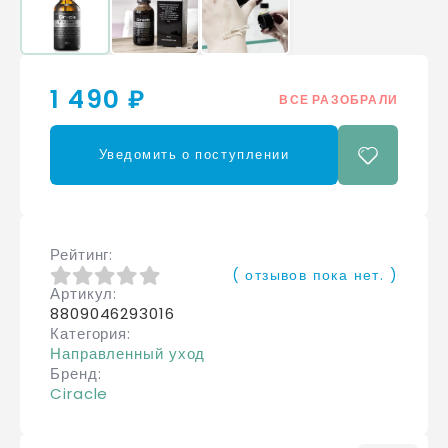
1 490 ₽
ВСЕ РАЗОБРАЛИ
Уведомить о поступлении
Рейтинг
( отзывов пока нет. )
Артикул
0
из 5
8809046293016
Категория
Направленный уход
Бренд
Ciracle