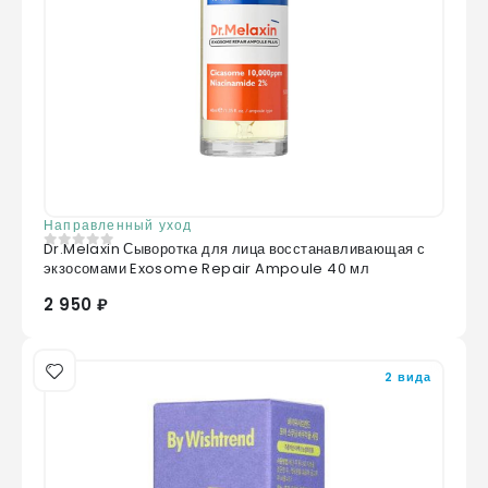
Направленный уход
Dr.Melaxin Сыворотка для лица восстанавливающая с
0
из 5
экзосомами Exosome Repair Ampoule 40 мл
2 950 ₽
2 вида