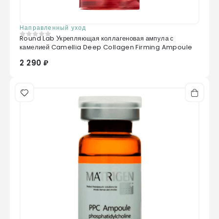
Направленный уход
Round Lab Укрепляющая коллагеновая ампула с
0
из 5
камелией Camellia Deep Collagen Firming Ampoule
2 290 ₽