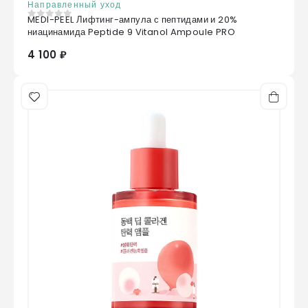
Направленный уход
MEDI-PEEL Лифтинг-ампула с пептидами и 20%
0
из 5
ниацинамида Peptide 9 Vitanol Ampoule PRO
4 100 ₽