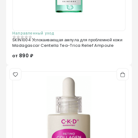
Направленный уход
SKIN1004 Успокаивающая ампула для проблемной кожи
0
из 5
Madagascar Centella Tea-Trica Relief Ampoule
от 890 ₽