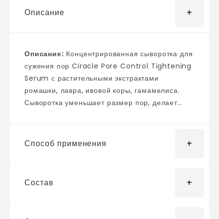
Описание
Описание:
Концентрированная сыворотка для
сужения пор Ciracle Pore Control Tightening
Serum с растительными экстрактами
ромашки, лавра, ивовой коры, гамамелиса.
Сыворотка уменьшает размер пор, делает
кожу более ровной и гладкой, устраняет
"рыхлость" кожи, делая верхний слой
эпидермиса упругим и однородным.
Способ применения
Сыворотка также контролирует работу
сальных желез и обладает успокаивающим
эффектом. Основные активные компоненты:
Состав
Нанести несколько капель сыворотки и
-Экстракт ромашки – оказывает
распределить легкими похлопывающими
бактерицидное, противовоспалительное и
движениями на зоны с расширенными порами.
успокаивающее действие, а также