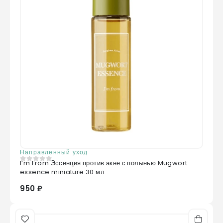
Направленный уход
I’m From Эссенция против акне с полынью Mugwort
0
из 5
essence miniature 30 мл
950 ₽