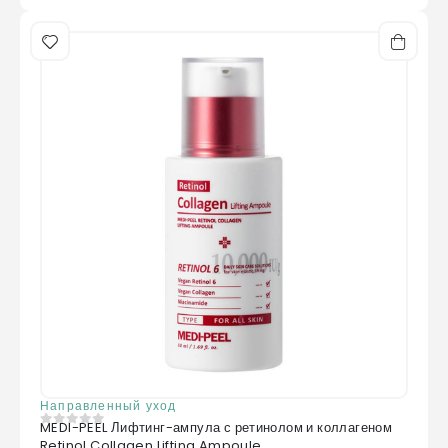
Направленный уход
MEDI-PEEL Лифтинг-ампула с ретинолом и коллагеном
0
из 5
Retinol Collagen Lifting Ampoule