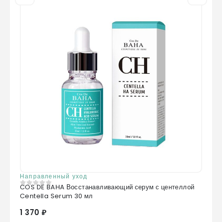
Направленный уход
COS DE BAHA Восстанавливающий серум с центеллой
0
из 5
Centella Serum 30 мл
1 370 ₽