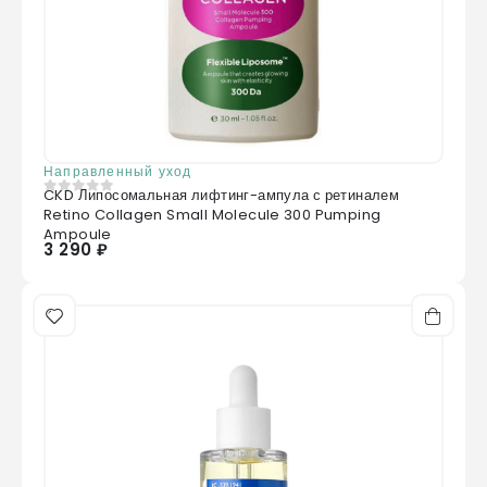
Направленный уход
CKD Липосомальная лифтинг-ампула с ретиналем
0
из 5
Retino Collagen Small Molecule 300 Pumping
Ampoule
3 290 ₽