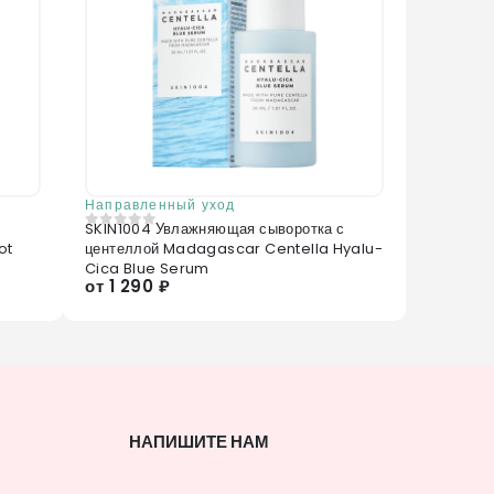
Направленный уход
SKIN1004 Увлажняющая сыворотка с
0
из 5
ot
центеллой Madagascar Centella Hyalu-
Cica Blue Serum
от 1 290 ₽
НАПИШИТЕ НАМ