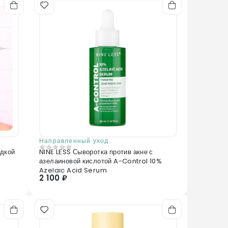
Направленный уход
адкой
NINE LESS Сыворотка против акне с
0
из 5
азелаиновой кислотой A-Control 10%
Azelaic Acid Serum
2 100 ₽