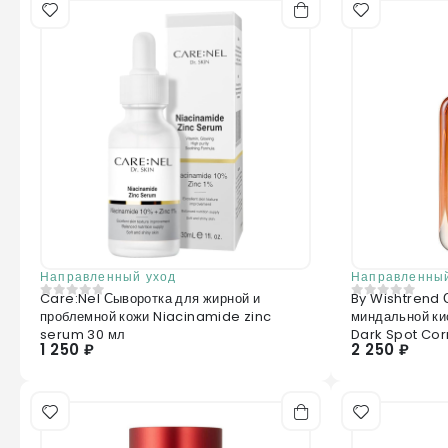
Направленный уход
Направленный
Care:Nel Сыворотка для жирной и
By Wishtrend С
0
из 5
0
из 5
проблемной кожи Niacinamide zinc
миндальной ки
serum 30 мл
Dark Spot Cor
1 250 ₽
2 250 ₽