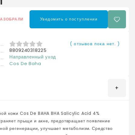
л
Уведомить о поступлении
РАЗОБРАЛИ
( отзывов пока нет. )
8809240318225
0
из 5
Направленный уход
Cos De Baha
страняет прыщи и акне, предотвращает появление
регенерации, улучшает метаболизм. Средство