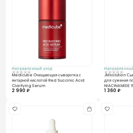
Направленный уход
Направленный
Medicube Очищающая сыворотка с
JMsolution Сы
0
из 5
0
из 5
янтарной кислотой Red Succinic Acid
для сужения п
Clarifying Serum
NIACINAMIDE 
2 990 ₽
1 360 ₽