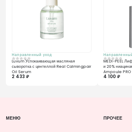
Направленный уход
Направленный
Luvum Успокаивающая масляная
MEDI-PEEL Лиф
0
из 5
0
из 5
сыворотка с центеллой Real Calmingpair
и 20% ниацина
Oil Serum
Ampoule PRO
2 433 ₽
4 100 ₽
МЕНЮ
ПРОЧЕЕ