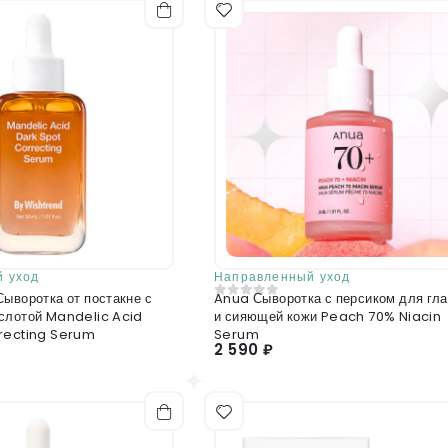
Отправить отзыв
 уход
Направленный уход
ыворотка от постакне с
Anua Сыворотка с персиком для гл
0
из 5
слотой Mandelic Acid
и сияющей кожи Peach 70% Niacin
recting Serum
Serum
2 590 ₽