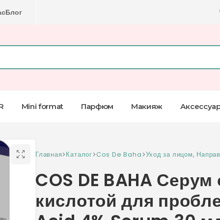
ас
Блог
R
Mini format
Парфюм
Макияж
Аксессуа
Главная
>
Каталог
>
Cos De Baha
>
Уход за лицом
,
Направ
COS DE BAHA Серум 
кислотой для пробле