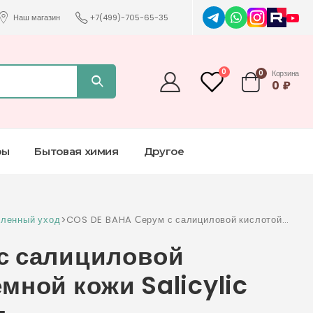
Наш магазин
+7(499)-705-65-35
0
0
Корзина
0
₽
ры
Бытовая химия
Другое
ленный уход
>
COS DE BAHA Серум с салициловой кислотой
для проблемной кожи Salicylic Acid 4% Serum
с салициловой
30 мл
мной кожи Salicylic