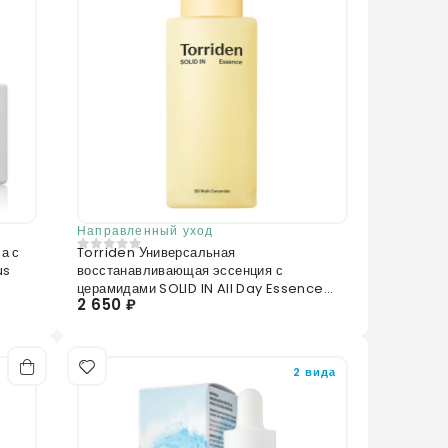
Направленный уход
а с
Torriden Универсальная
0
из 5
us
восстанавливающая эссенция с
церамидами SOLID IN All Day Essence
2 650 ₽
100 мл
2 вида