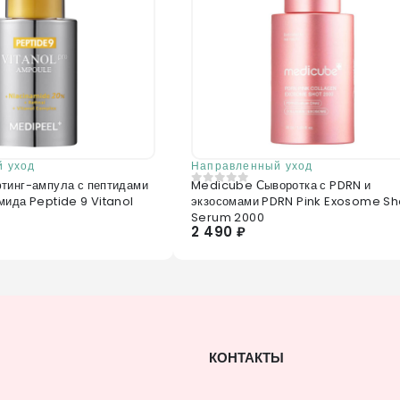
 уход
Направленный уход
тинг-ампула с пептидами
Medicube Сыворотка с PDRN и
0
из 5
мида Peptide 9 Vitanol
экзосомами PDRN Pink Exosome Sh
Serum 2000
2 490 ₽
КОНТАКТЫ