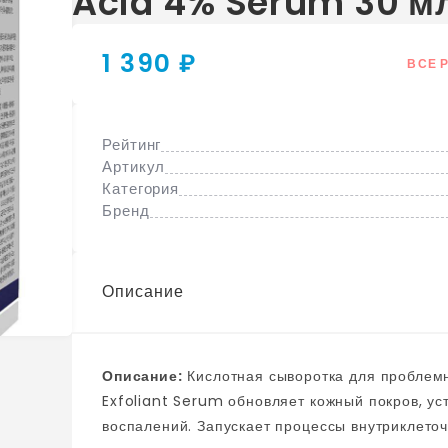
Acid 4% Serum 30 м
1 390 ₽
ВСЕ 
Рейтинг
Артикул
Категория
Бренд
Описание
Описание:
Кислотная сыворотка для проблемной кожи Cos De BAHA BHA Salicylic Acid 4%
Exfoliant Serum обновляет кожный покров, у
воспалений. Запускает процессы внутриклеточной 