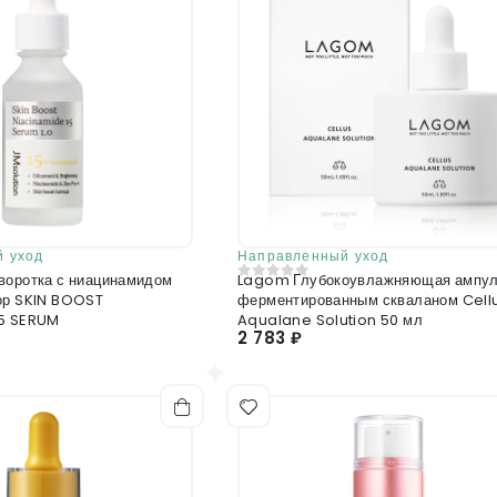
 уход
Направленный уход
воротка с ниацинамидом
Lagom Глубокоувлажняющая ампул
0
из 5
ор SKIN BOOST
ферментированным скваланом Cell
15 SERUM
Aqualane Solution 50 мл
2 783 ₽