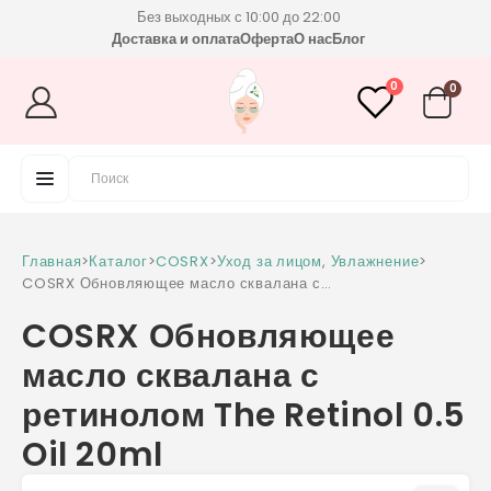
Без выходных с 10:00 до 22:00
Доставка и оплата
Оферта
О нас
Блог
0
0
Главная
>
Каталог
>
COSRX
>
Уход за лицом
,
Увлажнение
>
COSRX Обновляющее масло сквалана с
ретинолом The Retinol 0.5 Oil 20ml
COSRX Обновляющее
масло сквалана с
ретинолом The Retinol 0.5
Oil 20ml