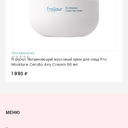
Увлажнение
Fraijour Увлажняющий муссовый крем для лица Pro
0
из 5
Moisture Cerato Airy Cream 50 мл
1 890 ₽
МЕНЮ