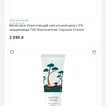
Увлажнение
Medicube Осветляющий капсульный крем с 5%
0
из 5
ниацинамида TXA Niacinamide Capsule Cream
2 990 ₽