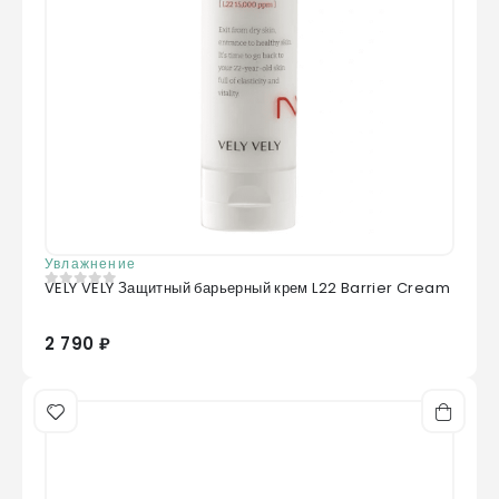
Увлажнение
VELY VELY Защитный барьерный крем L22 Barrier Cream
0
из 5
2 790 ₽