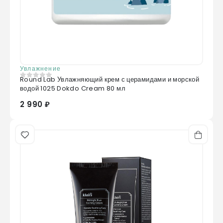
Увлажнение
Round Lab Увлажняющий крем с церамидами и морской
0
из 5
водой 1025 Dokdo Cream 80 мл
2 990 ₽