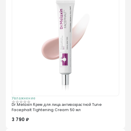
Увлажнение
Dr.Melaxin Крем для лица антивозрастной Tune
0
из 5
Facephalt Tightening Cream 50 мл
3 790 ₽