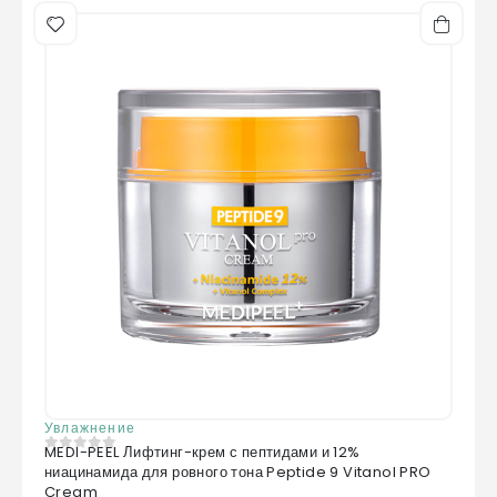
Увлажнение
MEDI-PEEL Лифтинг-крем с пептидами и 12%
0
из 5
ниацинамида для ровного тона Peptide 9 Vitanol PRO
Cream