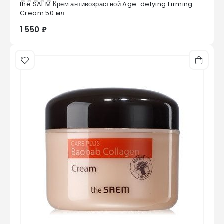
the SAEM Крем антивозрастной Age-defying Firming
0
из 5
Cream 50 мл
1 550 ₽