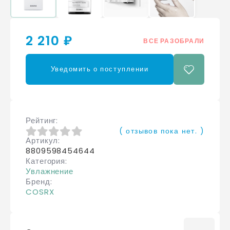
2 210 ₽
ВСЕ РАЗОБРАЛИ
Уведомить о поступлении
Рейтинг
( отзывов пока нет. )
Артикул
0
из 5
8809598454644
Категория
Увлажнение
Бренд
COSRX