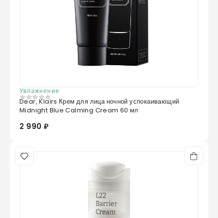
Увлажнение
Dear, Klairs Крем для лица ночной успокаивающий
0
из 5
Midnight Blue Calming Cream 60 мл
2 990 ₽