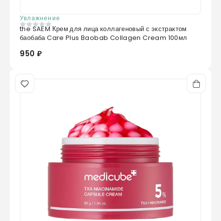
Увлажнение
the SAEM Крем для лица коллагеновый с экстрактом
0
из 5
баобаба Care Plus Baobab Collagen Cream 100мл
950 ₽