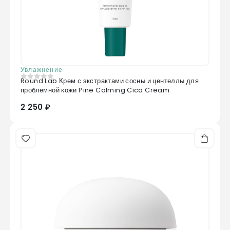
Увлажнение
Round Lab Крем с экстрактами сосны и центеллы для
0
из 5
проблемной кожи Pine Calming Cica Cream
2 250 ₽