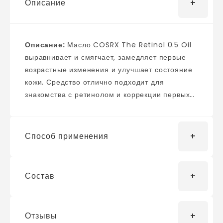
Описание
Описание:
Масло COSRX The Retinol 0.5 Oil
выравнивает и смягчает, замедляет первые
возрастные изменения и улучшает состояние
кожи. Средство отлично подходит для
знакомства с ретинолом и коррекции первых
возрастных изменений. Повышает
эластичность, разглаживает морщины и
сужает расширенные поры, уплотняет кожу,
Способ применения
выравнивает тон и придаёт здоровое сияние.
Главный компоненты — 0,5% чистого
ретинола, стабильной формы витамина A.
Состав
Во время вечернего ухода на этапе
Ретинол стимулирует клеточное обновление,
увлажнения нанесите масло на лицо,
за счёт чего разглаживает морщинки, делает
кончиками пальцев распределите от центра к
кожу гладкой и упругой, уменьшает видимость
Отзывы
периферии. Уделите особое внимание зонам с
Squalane, Glycine Soja (Soybean) Oil, Di-
морщинок и пигментации, предотвращает