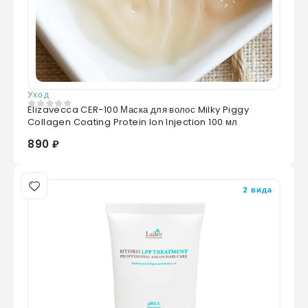
Уход
Elizavecca CER-100 Маска для волос Milky Piggy
0
из 5
Collagen Coating Protein Ion Injection 100 мл
890 ₽
2 вида