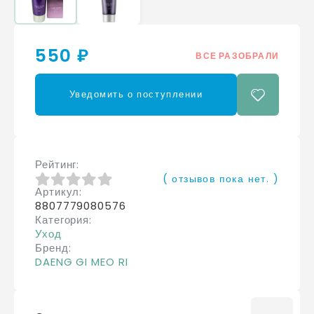
550 ₽
ВСЕ РАЗОБРАЛИ
Уведомить о поступлении
Рейтинг
( отзывов пока нет. )
Артикул
0
из 5
8807779080576
Категория
Уход
Бренд
DAENG GI MEO RI