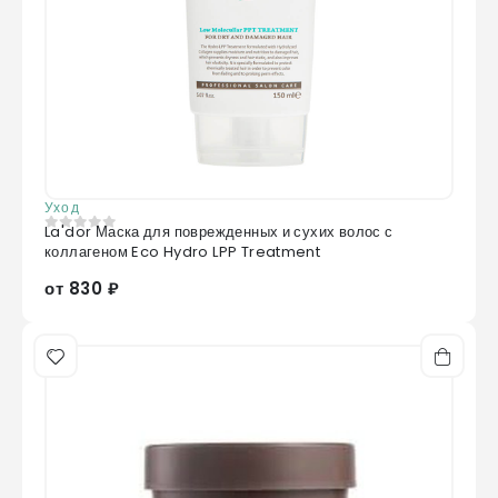
Уход
La'dor Маска для поврежденных и сухих волос с
0
из 5
коллагеном Eco Hydro LPP Treatment
от 830 ₽