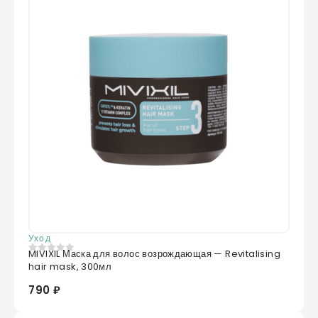
Уход
MIVIXIL Маска для волос возрождающая — Revitalising
0
из 5
hair mask, 300мл
790 ₽