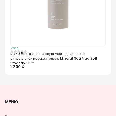
Уход
KOKU Востанавливающая маска для волос с
0
из 5
минеральной морской грязью Mineral Sea Mud Soft
Smooth&Fluff
1 200 ₽
МЕНЮ