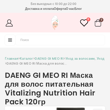
Без выходных с 10:00 до 22:00
Доставка и оплата
Оферта
О нас
Блог
0
0
Главная
>
Каталог
>
DAENG GI MEO RI
>
Уход за волосами
,
Уход
>
DAENG GI MEO RI Маска для волос
питательная Vitalizing Nutrition Hair Pack
DAENG GI MEO RI Маска
120гр
для волос питательная
Vitalizing Nutrition Hair
Pack 120гр