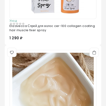
Phellodendron Amurense Bark/Polygonum
Cuspidatum Root/Prunella Vulgaris/Torilis
Japonica Extract Ferment Filtrate, Panax
Уход
Ginseng Root Extract
Elizavecca Спрей для волос cer-100 collagen coating
0
из 5
hair muscle fixer spray
1 290 ₽