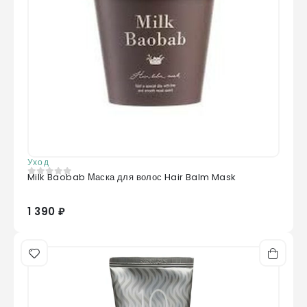
Уход
Milk Baobab Маска для волос Hair Balm Mask
0
из 5
1 390 ₽