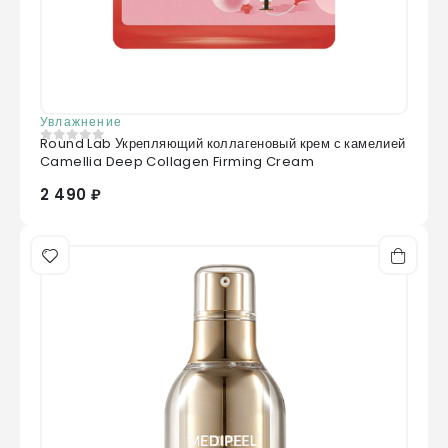
Увлажнение
Round Lab Укрепляющий коллагеновый крем с камелией
0
из 5
Camellia Deep Collagen Firming Cream
2 490 ₽