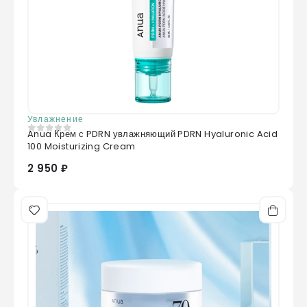
Увлажнение
Anua Крем с PDRN увлажняющий PDRN Hyaluronic Acid
0
из 5
100 Moisturizing Cream
2 950 ₽