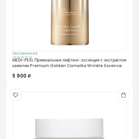
Увлажнение
MEDI-PEEL Премиальная лифтинг-эссенция с экстрактом
0
из 5
камелии Premium Golden Camellia Wrinkle Essence
5 900 ₽