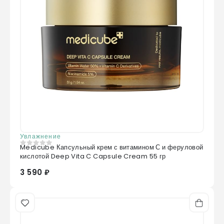
Увлажнение
Medicube Капсульный крем с витамином С и феруловой
0
из 5
кислотой Deep Vita C Capsule Cream 55 гр
3 590 ₽