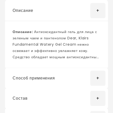
Описание
Описание:
Антиоксидантный гель для лица с
зеленым чаем и пантенолом Dear, Klairs
Fundamental Watery Gel Cream нежно
освежает и эффективно увлажняет кожу.
Средство обладает мощным антиоксидантным
действием. Благодаря
гидроэмульсификационной системе (Hydra
Emulsification System), с использованием
Способ применения
которой создан гель, средство быстро и легко
впитывается, а активные компоненты
эффективно проникают вглубь кожи. Гель
Состав
нанести на кожу лица на завершающем этапе
подходит для тех, кто любит легкие текстуры,
ухода, легкими массажными движениями.
не оставляющие после себя жирной липкой