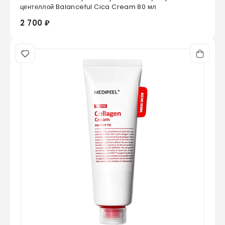
0
из 5
центеллой Balanceful Cica Cream 80 мл
2 700 ₽