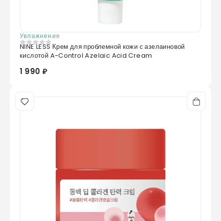
Увлажнение
NINE LESS Крем для проблемной кожи с азелаиновой
0
из 5
кислотой A-Control Azelaic Acid Cream
1 990 ₽