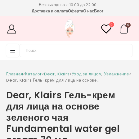
Без выходных с 10:00 до 22:00
Доставка и оплата
Оферта
О нас
Блог
0
0
Главная
>
Каталог
>
Dear, Klairs
>
Уход за лицом
,
Увлажнение
>
Dear, Klairs Гель-крем для лица на основе
зеленого чая Fundamental water gel cream
Dear, Klairs Гель-крем
70 мл
для лица на основе
зеленого чая
Fundamental water gel