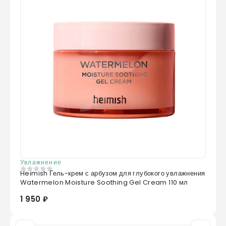
Увлажнение
Heimish Гель-крем с арбузом для глубокого увлажнения
0
из 5
Watermelon Moisture Soothing Gel Cream 110 мл
1 950 ₽