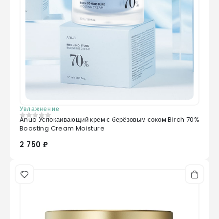
Увлажнение
Anua Успокаивающий крем с берёзовым соком Birch 70%
0
из 5
Boosting Cream Moisture
2 750 ₽