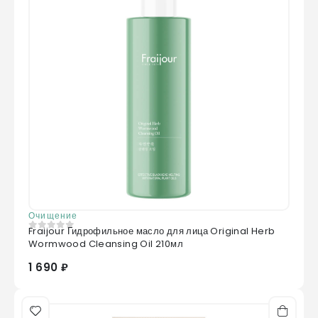
Очищение
Fraijour Гидрофильное масло для лица Original Herb
0
из 5
Wormwood Cleansing Oil 210мл
1 690 ₽