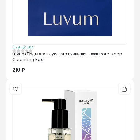
Очищение
Luvum Пэды для глубокого очищения кожи Pore Deep
0
из 5
Cleansing Pad
210 ₽