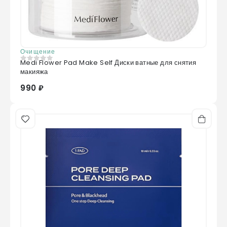
Очищение
Medi Flower Pad Make Self Диски ватные для снятия
0
из 5
макияжа
990 ₽