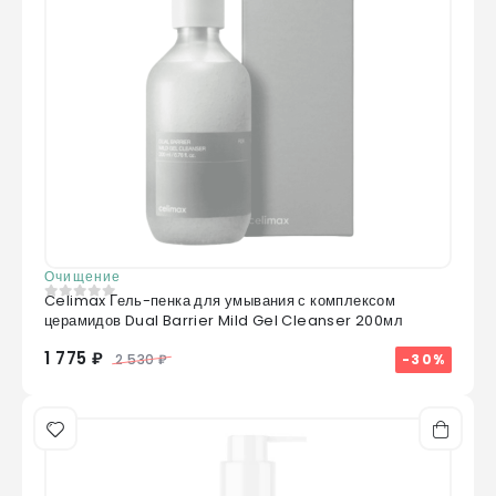
Очищение
Celimax Гель-пенка для умывания с комплексом
0
из 5
церамидов Dual Barrier Mild Gel Cleanser 200мл
1 775 ₽
-30%
2 530 ₽