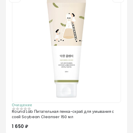
Очищение
Round Lab Питательная пенка-скраб для умывания с
0
из 5
соей Soybean Cleanser 150 мл
1 650 ₽