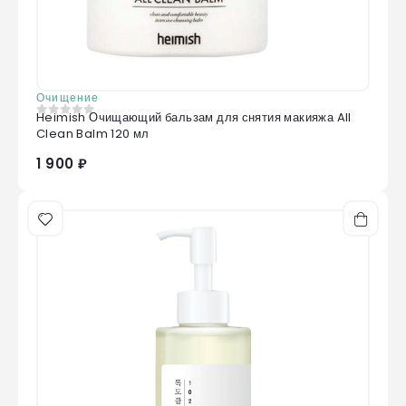
Очищение
Heimish Очищающий бальзам для снятия макияжа All
0
из 5
Clean Balm 120 мл
1 900 ₽