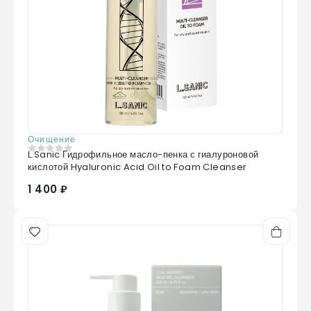
Очищение
L.Sanic Гидрофильное масло-пенка с гиалуроновой
0
из 5
кислотой Hyaluronic Acid Oil to Foam Cleanser
1 400 ₽