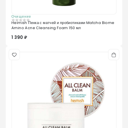
Очищение
Heimish Пенка с матчей и пробиотиками Matcha Biome
0
из 5
Amino Acne Cleansing Foam 150 мл
1 390 ₽