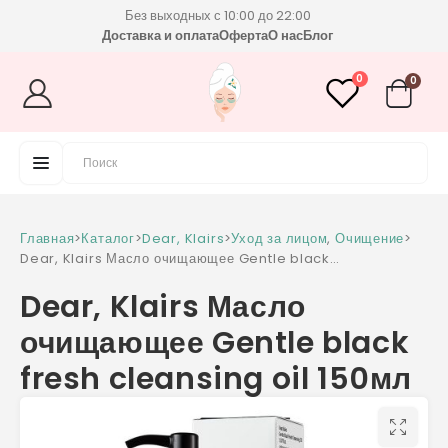
Без выходных с 10:00 до 22:00
Доставка и оплата
Оферта
О нас
Блог
0
0
Главная
>
Каталог
>
Dear, Klairs
>
Уход за лицом
,
Очищение
>
Dear, Klairs Масло очищающее Gentle black
fresh cleansing oil 150мл
Dear, Klairs Масло
очищающее Gentle black
fresh cleansing oil 150мл