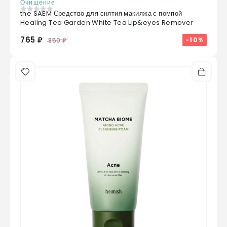
Очищение
the SAEM Средство для снятия макияжа с помпой
0
из 5
Healing Tea Garden White Tea Lip&eyes Remover
765 ₽
-10%
850 ₽