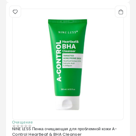
Очищение
NINE LESS Пенка очищающая для проблемной кожи A-
0
из 5
Control Heartleaf & BHA Cleanser