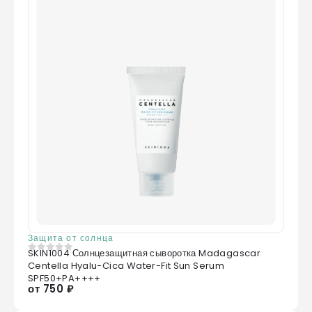
Защита от солнца
SKIN1004 Солнцезащитная сыворотка Madagascar
0
из 5
Centella Hyalu-Cica Water-Fit Sun Serum
SPF50+PA++++
от 750 ₽