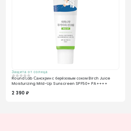
Защита от солнца
Round Lab Санскрин с берёзовым соком Birch Juice
0
из 5
Moisturizing Mild-Up Sunscreen SPF50+ PA++++
2 390 ₽