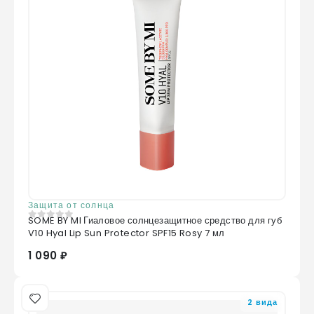
Защита от солнца
SOME BY MI Гиаловое солнцезащитное средство для губ
0
из 5
V10 Hyal Lip Sun Protector SPF15 Rosy 7 мл
1 090 ₽
2 вида