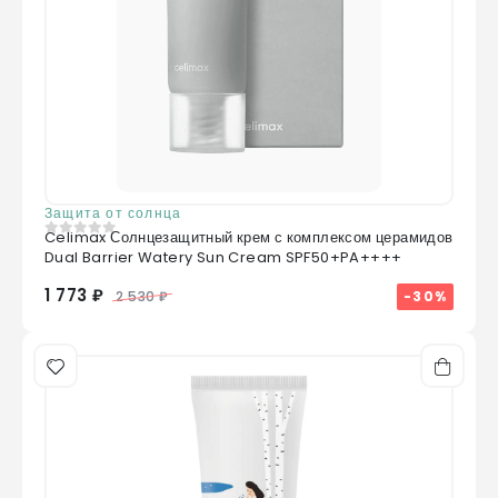
Защита от солнца
Celimax Солнцезащитный крем с комплексом церамидов
0
из 5
Dual Barrier Watery Sun Cream SPF50+PA++++
1 773 ₽
-30%
2 530 ₽