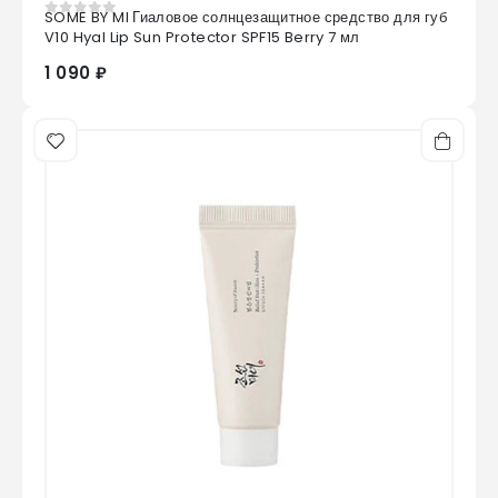
SOME BY MI Гиаловое солнцезащитное средство для губ
0
из 5
V10 Hyal Lip Sun Protector SPF15 Berry 7 мл
1 090 ₽