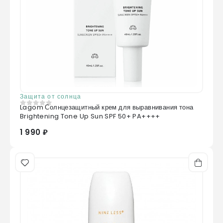
Защита от солнца
Lagom Солнцезащитный крем для выравнивания тона
0
из 5
Brightening Tone Up Sun SPF 50+ PA++++
1 990 ₽