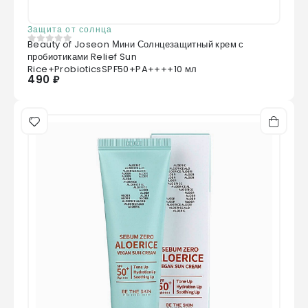
Защита от солнца
Beauty of Joseon Мини Солнцезащитный крем с
0
из 5
пробиотиками Relief Sun
Rice+ProbioticsSPF50+PA++++10 мл
490 ₽