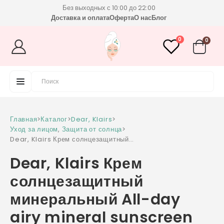
Без выходных с 10:00 до 22:00
Доставка и оплата
Оферта
О нас
Блог
0
0
Главная
>
Каталог
>
Dear, Klairs
>
Уход за лицом
,
Защита от солнца
>
Dear, Klairs Крем солнцезащитный
минеральный All-day airy mineral sunscreen
Dear, Klairs Крем
SPF50+PA++++
солнцезащитный
минеральный All-day
airy mineral sunscreen