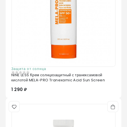
Защита от солнца
NINE LESS Крем солнцезащитный с транексамовой
0
из 5
кислотой MELA-PRO Tranexamic Acid Sun Screen
1 290 ₽