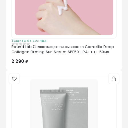
Защита от солнца
Round Lab Солнцезащитная сыворотка Camellia Deep
0
из 5
Collagen Firming Sun Serum SPF50+ PA++++ 50мл
2 290 ₽