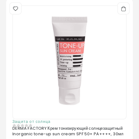
Защита от солнца
DERMA FACTORY Крем тонизирующий солнцезащитный
0
из 5
Inorganic tone-up sun cream SPF 50+ PA++++, 30мл